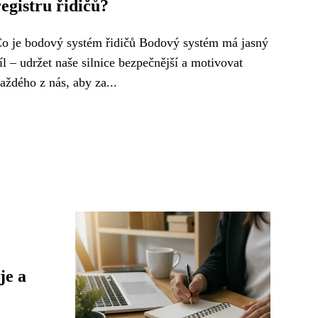
registru řidičů?
o je bodový systém řidičů Bodový systém má jasný
íl – udržet naše silnice bezpečnější a motivovat
aždého z nás, aby za...
je a