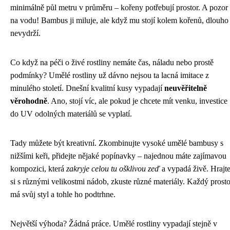
minimálně půl metru v průměru – kořeny potřebují prostor. A pozor
na vodu! Bambus ji miluje, ale když mu stojí kolem kořenů, dlouho
nevydrží.
Co když na péči o živé rostliny nemáte čas, náladu nebo prostě
podmínky? Umělé rostliny už dávno nejsou ta lacná imitace z
minulého století. Dnešní kvalitní kusy vypadají
neuvěřitelně
věrohodně
. Ano, stojí víc, ale pokud je chcete mít venku, investice
do UV odolných materiálů se vyplatí.
Tady můžete být kreativní. Zkombinujte vysoké umělé bambusy s
nižšími keři, přidejte nějaké popínavky – najednou máte zajímavou
kompozici, která
zakryje celou tu ošklivou zeď
a vypadá živě. Hrajt
si s různými velikostmi nádob, zkuste různé materiály. Každý prosto
má svůj styl a tohle ho podtrhne.
Největší výhoda? Žádná práce. Umělé rostliny vypadají stejně v