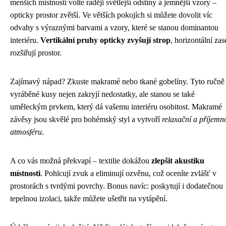
menších místností volte raději světlejší odstíny a jemnější vzory –
opticky prostor zvětší. Ve větších pokojích si můžete dovolit víc
odvahy s výraznými barvami a vzory, které se stanou dominantou
interiéru.
Vertikální pruhy opticky zvyšují strop
, horizontální zas
rozšiřují prostor.
Zajímavý nápad? Zkuste makramé nebo tkané gobelíny. Tyto ručně
vyráběné kusy nejen zakryjí nedostatky, ale stanou se také
uměleckým prvkem, který dá vašemu interiéru osobitost. Makramé
závěsy jsou skvělé pro bohémský styl a vytvoří
relaxační a příjemn
atmosféru
.
A co vás možná překvapí – textilie dokážou
zlepšit akustiku
místnosti
. Pohlcují zvuk a eliminují ozvěnu, což oceníte zvlášť v
prostorách s tvrdými povrchy. Bonus navíc: poskytují i dodatečnou
tepelnou izolaci, takže můžete ušetřit na vytápění.