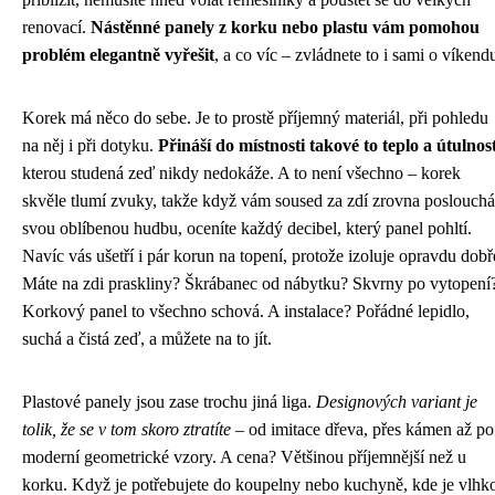
renovací.
Nástěnné panely z korku nebo plastu vám pomohou
problém elegantně vyřešit
, a co víc – zvládnete to i sami o víkend
Korek má něco do sebe. Je to prostě příjemný materiál, při pohledu
na něj i při dotyku.
Přináší do místnosti takové to teplo a útulnos
kterou studená zeď nikdy nedokáže. A to není všechno – korek
skvěle tlumí zvuky, takže když vám soused za zdí zrovna poslouchá
svou oblíbenou hudbu, oceníte každý decibel, který panel pohltí.
Navíc vás ušetří i pár korun na topení, protože izoluje opravdu dobř
Máte na zdi praskliny? Škrábanec od nábytku? Skvrny po vytopení
Korkový panel to všechno schová. A instalace? Pořádné lepidlo,
suchá a čistá zeď, a můžete na to jít.
Plastové panely jsou zase trochu jiná liga.
Designových variant je
tolik, že se v tom skoro ztratíte
– od imitace dřeva, přes kámen až po
moderní geometrické vzory. A cena? Většinou příjemnější než u
korku. Když je potřebujete do koupelny nebo kuchyně, kde je vlhk