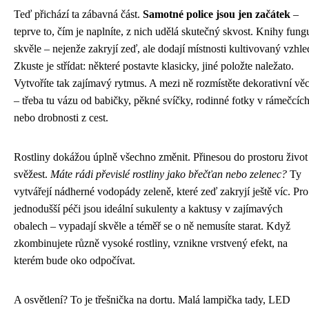
Teď přichází ta zábavná část.
Samotné police jsou jen začátek
–
teprve to, čím je naplníte, z nich udělá skutečný skvost. Knihy fungu
skvěle – nejenže zakryjí zeď, ale dodají místnosti kultivovaný vzhle
Zkuste je střídat: některé postavte klasicky, jiné položte naležato.
Vytvoříte tak zajímavý rytmus. A mezi ně rozmístěte dekorativní věc
– třeba tu vázu od babičky, pěkné svíčky, rodinné fotky v rámečcíc
nebo drobnosti z cest.
Rostliny dokážou úplně všechno změnit. Přinesou do prostoru život
svěžest.
Máte rádi převislé rostliny jako břečťan nebo zelenec?
Ty
vytvářejí nádherné vodopády zeleně, které zeď zakryjí ještě víc. Pro
jednodušší péči jsou ideální sukulenty a kaktusy v zajímavých
obalech – vypadají skvěle a téměř se o ně nemusíte starat. Když
zkombinujete různě vysoké rostliny, vznikne vrstvený efekt, na
kterém bude oko odpočívat.
A osvětlení? To je třešnička na dortu. Malá lampička tady, LED