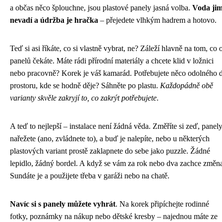
a občas něco šplouchne, jsou plastové panely jasná volba.
Voda ji
nevadí a údržba je hračka
– přejedete vlhkým hadrem a hotovo.
Teď si asi říkáte, co si vlastně vybrat, ne? Záleží hlavně na tom, co 
panelů čekáte. Máte rádi přírodní materiály a chcete klid v ložnici
nebo pracovně? Korek je váš kamarád. Potřebujete něco odolného 
prostoru, kde se hodně děje? Sáhněte po plastu.
Každopádně obě
varianty skvěle zakryjí to, co zakrýt potřebujete
.
A teď to nejlepší – instalace není žádná věda. Změříte si zeď, panel
nařežete (ano, zvládnete to), a buď je nalepíte, nebo u některých
plastových variant prostě zaklapnete do sebe jako puzzle. Žádné
lepidlo, žádný bordel. A když se vám za rok nebo dva zachce změn
Sundáte je a použijete třeba v garáži nebo na chatě.
Navíc si s panely můžete vyhrát
. Na korek připíchejte rodinné
fotky, poznámky na nákup nebo dětské kresby – najednou máte ze