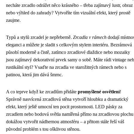
necháte zrcadlo odrážet něco krásného – třeba zajímavý lustr, obraz
nebo výhled do zahrady? Vytvoříte tím vizuální efekt, který prostě
zaujme.
Typů a stylů zrcadel je nepřeberně.
Zrcadla v rámech
dodají místnos
eleganci a můžete je sladit s celkovým stylem interiéru. Bezrámová
působí moderně a čistě, zatímco zrcadlové dlaždice nebo mozaiky
jsou zajímavý dekorativní prvek samy o sobě. Máte rádi vintage ne
rustikální styl? Vsaďte na zrcadla ve starožitných rámech nebo s
patinou, která jim dává šmrnc.
A co teprve když ke zrcadlům přidáte
promyšlené osvětlení
!
Správně nasvícená zrcadlová stěna vytvoří hloubku a dramatický
efekt, který ještě umocní ten pocit prostornosti. LED pásky za
zrcadlem nebo bodová světla namířená přímo na zrcadlovou plochu
dokážou vytvořit nádhernou atmosféru – a přitom stále řeší váš
původní problém s tou ošklivou stěnou.