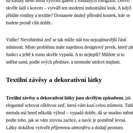
na kabáty nebo třeba vytvořit galerii z rodinných fotografií. Dřevo
skvěle ladí s kovem – vytváří ten moderní industriální look. A když
přidáte rostliny a textilie? Dostanete útulný přírodní koutek, kde se
budete prostě cítit dobře.
Vidíte? Nevzhledná zeď se tak může stát tou nejzajímavější částí
místnosti. Místo problému máte najednou designový prvek, který pl
funkci a ještě k tomu skvěle vypadá. A to nejlepší? Můžete si to
udělat sami, podle svých představ, a nemusíte utrácet majlant.
Textilní závěsy a dekorativní látky
Textilní závěsy a dekorativní látky jsou skvělým způsobem
, jak
elegantně schovat ošklivou zeď, která vám kazí celou místnost. Tah
metoda má hned několik výhod – vypadá dobře, dá se snadno měni
podle toho, jak se vám zrovna zachce, a navíc je poměrně levná.
Látky dokážou vytvořit
příjemnou atmosféru
a dodají prostoru