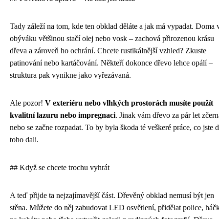
Tady záleží na tom, kde ten obklad děláte a jak má vypadat. Doma 
obýváku většinou stačí olej nebo vosk – zachová přirozenou krásu
dřeva a zároveň ho ochrání. Chcete rustikálnější vzhled? Zkuste
patinování nebo kartáčování. Někteří dokonce dřevo lehce opálí –
struktura pak vynikne jako vyřezávaná.
Ale pozor!
V exteriéru nebo vlhkých prostorách musíte použít
kvalitní lazuru nebo impregnaci
. Jinak vám dřevo za pár let zčern
nebo se začne rozpadat. To by byla škoda té veškeré práce, co jste 
toho dali.
## Když se chcete trochu vyhrát
A teď přijde ta nejzajímavější část. Dřevěný obklad nemusí být jen
stěna. Můžete do něj zabudovat LED osvětlení, přidělat police, háč