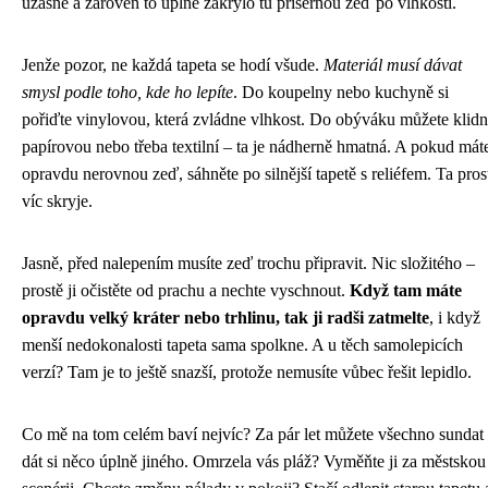
úžasně a zároveň to úplně zakrylo tu příšernou zeď po vlhkosti.
Jenže pozor, ne každá tapeta se hodí všude.
Materiál musí dávat
smysl podle toho, kde ho lepíte
. Do koupelny nebo kuchyně si
pořiďte vinylovou, která zvládne vlhkost. Do obýváku můžete klid
papírovou nebo třeba textilní – ta je nádherně hmatná. A pokud mát
opravdu nerovnou zeď, sáhněte po silnější tapetě s reliéfem. Ta pros
víc skryje.
Jasně, před nalepením musíte zeď trochu připravit. Nic složitého –
prostě ji očistěte od prachu a nechte vyschnout.
Když tam máte
opravdu velký kráter nebo trhlinu, tak ji radši zatmelte
, i když
menší nedokonalosti tapeta sama spolkne. A u těch samolepicích
verzí? Tam je to ještě snazší, protože nemusíte vůbec řešit lepidlo.
Co mě na tom celém baví nejvíc? Za pár let můžete všechno sundat
dát si něco úplně jiného. Omrzela vás pláž? Vyměňte ji za městskou