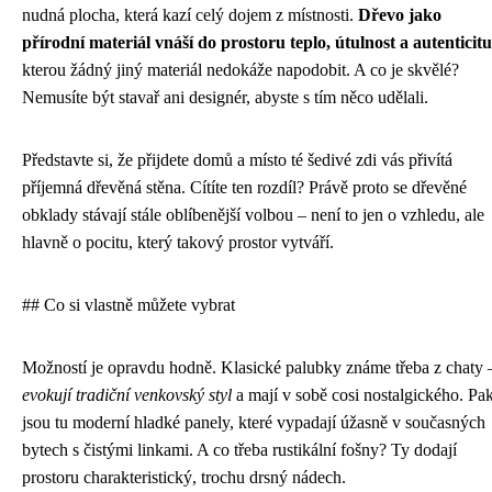
nudná plocha, která kazí celý dojem z místnosti.
Dřevo jako
přírodní materiál vnáší do prostoru teplo, útulnost a autenticitu
kterou žádný jiný materiál nedokáže napodobit. A co je skvělé?
Nemusíte být stavař ani designér, abyste s tím něco udělali.
Představte si, že přijdete domů a místo té šedivé zdi vás přivítá
příjemná dřevěná stěna. Cítíte ten rozdíl? Právě proto se dřevěné
obklady stávají stále oblíbenější volbou – není to jen o vzhledu, ale
hlavně o pocitu, který takový prostor vytváří.
## Co si vlastně můžete vybrat
Možností je opravdu hodně. Klasické palubky známe třeba z chaty 
evokují tradiční venkovský styl
a mají v sobě cosi nostalgického. Pa
jsou tu moderní hladké panely, které vypadají úžasně v současných
bytech s čistými linkami. A co třeba rustikální fošny? Ty dodají
prostoru charakteristický, trochu drsný nádech.