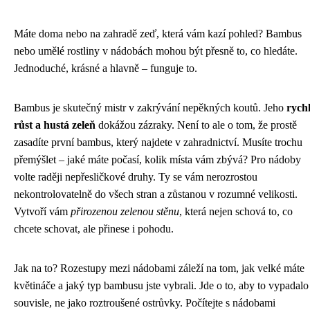
Máte doma nebo na zahradě zeď, která vám kazí pohled? Bambus
nebo umělé rostliny v nádobách mohou být přesně to, co hledáte.
Jednoduché, krásné a hlavně – funguje to.
Bambus je skutečný mistr v zakrývání nepěkných koutů. Jeho
rych
růst a hustá zeleň
dokážou zázraky. Není to ale o tom, že prostě
zasadíte první bambus, který najdete v zahradnictví. Musíte trochu
přemýšlet – jaké máte počasí, kolik místa vám zbývá? Pro nádoby
volte raději nepřesličkové druhy. Ty se vám nerozrostou
nekontrolovatelně do všech stran a zůstanou v rozumné velikosti.
Vytvoří vám
přirozenou zelenou stěnu
, která nejen schová to, co
chcete schovat, ale přinese i pohodu.
Jak na to? Rozestupy mezi nádobami záleží na tom, jak velké máte
květináče a jaký typ bambusu jste vybrali. Jde o to, aby to vypadalo
souvisle, ne jako roztroušené ostrůvky. Počítejte s nádobami