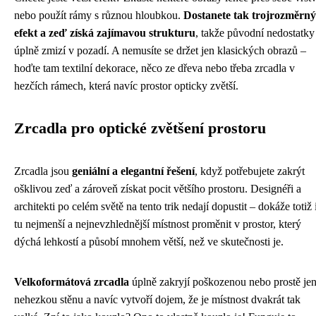
nebo použít rámy s různou hloubkou.
Dostanete tak trojrozměrný
efekt a zeď získá zajímavou strukturu
, takže původní nedostatky
úplně zmizí v pozadí. A nemusíte se držet jen klasických obrazů –
hoďte tam textilní dekorace, něco ze dřeva nebo třeba zrcadla v
hezčích rámech, která navíc prostor opticky zvětší.
Zrcadla pro optické zvětšení prostoru
Zrcadla jsou
geniální a elegantní řešení
, když potřebujete zakrýt
ošklivou zeď a zároveň získat pocit většího prostoru. Designéři a
architekti po celém světě na tento trik nedají dopustit – dokáže totiž 
tu nejmenší a nejnevzhlednější místnost proměnit v prostor, který
dýchá lehkostí a působí mnohem větší, než ve skutečnosti je.
Velkoformátová zrcadla
úplně zakryjí poškozenou nebo prostě je
nehezkou stěnu a navíc vytvoří dojem, že je místnost dvakrát tak