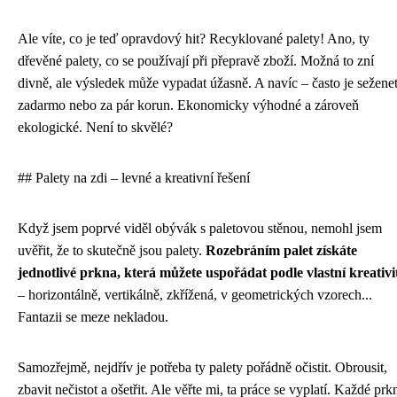
Ale víte, co je teď opravdový hit? Recyklované palety! Ano, ty
dřevěné palety, co se používají při přepravě zboží. Možná to zní
divně, ale výsledek může vypadat úžasně. A navíc – často je sežene
zadarmo nebo za pár korun. Ekonomicky výhodné a zároveň
ekologické. Není to skvělé?
## Palety na zdi – levné a kreativní řešení
Když jsem poprvé viděl obývák s paletovou stěnou, nemohl jsem
uvěřit, že to skutečně jsou palety.
Rozebráním palet získáte
jednotlivé prkna, která můžete uspořádat podle vlastní kreativi
– horizontálně, vertikálně, zkřížená, v geometrických vzorech...
Fantazii se meze nekladou.
Samozřejmě, nejdřív je potřeba ty palety pořádně očistit. Obrousit,
zbavit nečistot a ošetřit. Ale věřte mi, ta práce se vyplatí. Každé prk