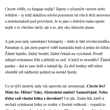
Chcete vědět, co funguje nejlíp?
Tapety s výrazným vzorem nebo
reliéfem
– ty totiž dokážou odvést pozornost od všech těch nerovnos
a nedokonalostí pod povrchem. Je to jako s dobrým make-upem:
nejde o to všechno skrýt, ale o to, aby oko sklouzlo jinam.
A pak jsou tady samolepicí fototapety – tohle je fakt revolucionářka
Pamatuju si, jak jsem poprvé viděl kamaráda lepit si jednu do ložnic
Žádné lepidlo, žádný bordel, žádné čekání na vyschnutí. Prostě
odlepil ochrannou fólii a přiložil na zeď. A když to nesedělo? Žádná
panika – dal to zase dolů a nalepil líp. Za dvě hodiny měl místo
ošuntělé zdi nádherný pohled na norské fjordy.
Co se týče motivů, tady vás opravdu nic neomezuje.
Chcete les?
Máte ho. Město? Taky. Abstraktní umění? Samozřejmě. Nebo
třeba vaši vlastní fotku z dovolené?
I to jde. Znám lidi, kteří si
nechali vytisknout fotku ze svatby v životní velikosti – vypadá to