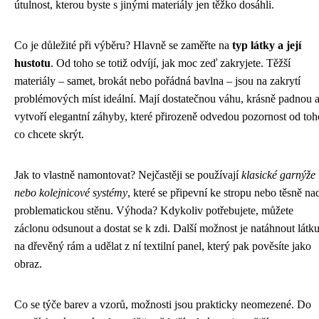
útulnost, kterou byste s jinými materiály jen těžko dosáhli.
Co je důležité při výběru? Hlavně se zaměřte na
typ látky a její
hustotu
. Od toho se totiž odvíjí, jak moc zeď zakryjete. Těžší
materiály – samet, brokát nebo pořádná bavlna – jsou na zakrytí
problémových míst ideální. Mají dostatečnou váhu, krásně padnou 
vytvoří elegantní záhyby, které přirozeně odvedou pozornost od toh
co chcete skrýt.
Jak to vlastně namontovat? Nejčastěji se používají
klasické garnýže
nebo kolejnicové systémy
, které se připevní ke stropu nebo těsně na
problematickou stěnu. Výhoda? Kdykoliv potřebujete, můžete
záclonu odsunout a dostat se k zdi. Další možnost je natáhnout látk
na dřevěný rám a udělat z ní textilní panel, který pak pověsíte jako
obraz.
Co se týče barev a vzorů, možnosti jsou prakticky neomezené. Do