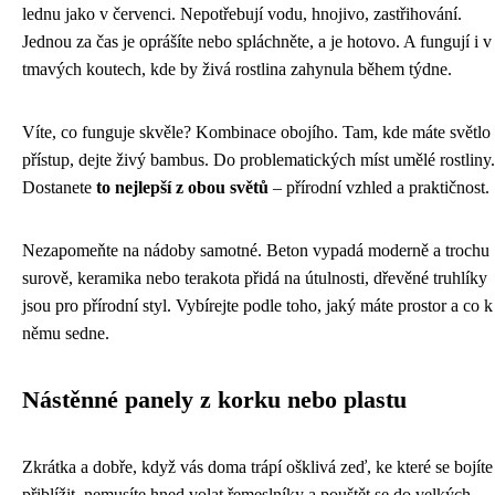
lednu jako v červenci. Nepotřebují vodu, hnojivo, zastřihování.
Jednou za čas je oprášíte nebo spláchněte, a je hotovo. A fungují i v
tmavých koutech, kde by živá rostlina zahynula během týdne.
Víte, co funguje skvěle? Kombinace obojího. Tam, kde máte světlo
přístup, dejte živý bambus. Do problematických míst umělé rostliny.
Dostanete
to nejlepší z obou světů
– přírodní vzhled a praktičnost.
Nezapomeňte na nádoby samotné. Beton vypadá moderně a trochu
surově, keramika nebo terakota přidá na útulnosti, dřevěné truhlíky
jsou pro přírodní styl. Vybírejte podle toho, jaký máte prostor a co k
němu sedne.
Nástěnné panely z korku nebo plastu
Zkrátka a dobře, když vás doma trápí ošklivá zeď, ke které se bojíte 
přiblížit, nemusíte hned volat řemeslníky a pouštět se do velkých