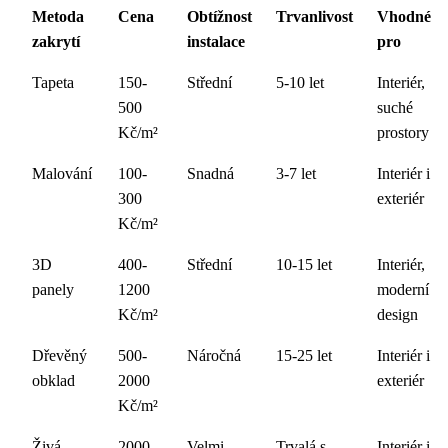
Metoda
Cena
Obtížnost
Trvanlivost
Vhodné
zakrytí
instalace
pro
Tapeta
150-
Střední
5-10 let
Interiér,
500
suché
Kč/m²
prostory
Malování
100-
Snadná
3-7 let
Interiér i
300
exteriér
Kč/m²
3D
400-
Střední
10-15 let
Interiér,
panely
1200
moderní
Kč/m²
design
Dřevěný
500-
Náročná
15-25 let
Interiér i
obklad
2000
exteriér
Kč/m²
Živá
2000-
Velmi
Trvalá s
Interiér i