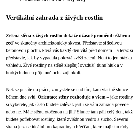
Vertikální zahrada z živých rostlin
Zelená stěna z živých rostlin dokáže úžasně proměnit ošklivou
zeď
ve skutečný architektonický skvost. Představte si šedivou
betonovou plochu, která vás každý den vítá před domem – a teraz si
představte, jak by vypadala pokrytá svěží zelení. Není to jen otázka
vzhledu. Živé rostliny na stěně zlepšují ovzduší, tlumí hluk a v
horkých dnech příjemně ochlazují okolí.
Než se pustíte do práce, zamyslete se nad tím, kam vlastně slunce
během dne svítí.
Orientace stěny rozhoduje o všem
– jaké rostliny
si vyberete, jak často budete zalévat, jestli se vám zahrada povede
nebo ne. Máte stěnu otočenou na jih? Slunce tam pálí celý den, takž
budete potřebovat rostliny, které zvládnou vedro a sucho. Severní
strana je zase ideální pro kapradiny a břečťan, které mají stín rády.