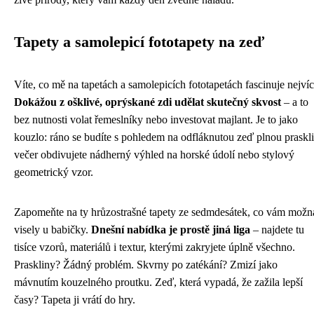
Tapety a samolepicí fototapety na zeď
Víte, co mě na tapetách a samolepicích fototapetách fascinuje nejví
Dokážou z ošklivé, oprýskané zdi udělat skutečný skvost
– a to
bez nutnosti volat řemeslníky nebo investovat majlant. Je to jako
kouzlo: ráno se budíte s pohledem na odfláknutou zeď plnou praskli
večer obdivujete nádherný výhled na horské údolí nebo stylový
geometrický vzor.
Zapomeňte na ty hrůzostrašné tapety ze sedmdesátek, co vám možn
visely u babičky.
Dnešní nabídka je prostě jiná liga
– najdete tu
tisíce vzorů, materiálů i textur, kterými zakryjete úplně všechno.
Praskliny? Žádný problém. Skvrny po zatékání? Zmizí jako
mávnutím kouzelného proutku. Zeď, která vypadá, že zažila lepší
časy? Tapeta ji vrátí do hry.