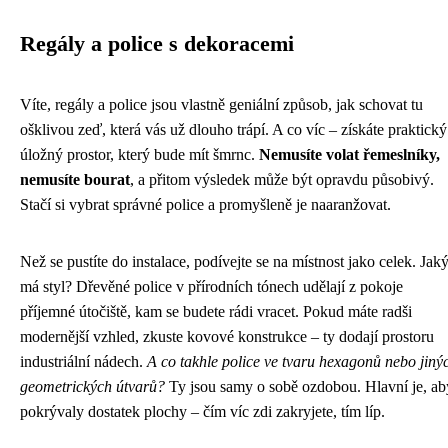
Regály a police s dekoracemi
Víte, regály a police jsou vlastně geniální způsob, jak schovat tu
ošklivou zeď, která vás už dlouho trápí. A co víc – získáte praktický
úložný prostor, který bude mít šmrnc.
Nemusíte volat řemeslníky,
nemusíte bourat
, a přitom výsledek může být opravdu působivý.
Stačí si vybrat správné police a promyšleně je naaranžovat.
Než se pustíte do instalace, podívejte se na místnost jako celek. Jak
má styl? Dřevěné police v přírodních tónech udělají z pokoje
příjemné útočiště, kam se budete rádi vracet. Pokud máte radši
modernější vzhled, zkuste kovové konstrukce – ty dodají prostoru
industriální nádech.
A co takhle police ve tvaru hexagonů nebo jiný
geometrických útvarů?
Ty jsou samy o sobě ozdobou. Hlavní je, ab
pokrývaly dostatek plochy – čím víc zdi zakryjete, tím líp.