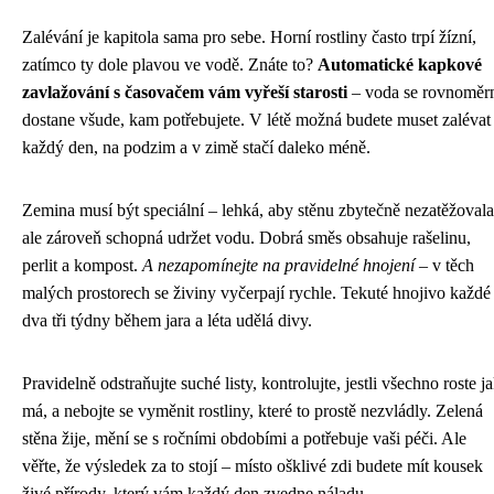
Zalévání je kapitola sama pro sebe. Horní rostliny často trpí žízní,
zatímco ty dole plavou ve vodě. Znáte to?
Automatické kapkové
zavlažování s časovačem vám vyřeší starosti
– voda se rovnoměr
dostane všude, kam potřebujete. V létě možná budete muset zalévat
každý den, na podzim a v zimě stačí daleko méně.
Zemina musí být speciální – lehká, aby stěnu zbytečně nezatěžovala
ale zároveň schopná udržet vodu. Dobrá směs obsahuje rašelinu,
perlit a kompost.
A nezapomínejte na pravidelné hnojení
– v těch
malých prostorech se živiny vyčerpají rychle. Tekuté hnojivo každé
dva tři týdny během jara a léta udělá divy.
Pravidelně odstraňujte suché listy, kontrolujte, jestli všechno roste j
má, a nebojte se vyměnit rostliny, které to prostě nezvládly. Zelená
stěna žije, mění se s ročními obdobími a potřebuje vaši péči. Ale
věřte, že výsledek za to stojí – místo ošklivé zdi budete mít kousek
živé přírody, který vám každý den zvedne náladu.