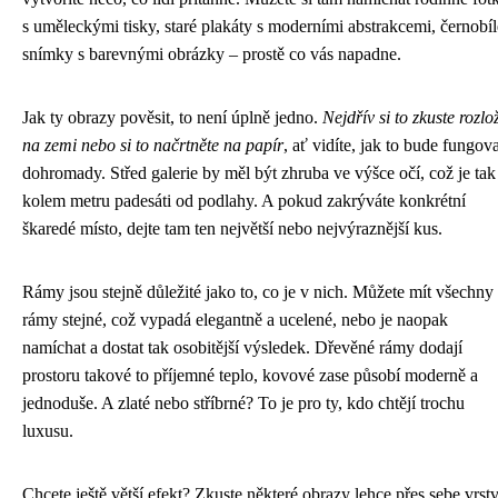
s uměleckými tisky, staré plakáty s moderními abstrakcemi, černobíl
snímky s barevnými obrázky – prostě co vás napadne.
Jak ty obrazy pověsit, to není úplně jedno.
Nejdřív si to zkuste rozlož
na zemi nebo si to načrtněte na papír
, ať vidíte, jak to bude fungova
dohromady. Střed galerie by měl být zhruba ve výšce očí, což je tak
kolem metru padesáti od podlahy. A pokud zakrýváte konkrétní
škaredé místo, dejte tam ten největší nebo nejvýraznější kus.
Rámy jsou stejně důležité jako to, co je v nich. Můžete mít všechny
rámy stejné, což vypadá elegantně a ucelené, nebo je naopak
namíchat a dostat tak osobitější výsledek. Dřevěné rámy dodají
prostoru takové to příjemné teplo, kovové zase působí moderně a
jednoduše. A zlaté nebo stříbrné? To je pro ty, kdo chtějí trochu
luxusu.
Chcete ještě větší efekt? Zkuste některé obrazy lehce přes sebe vrstv