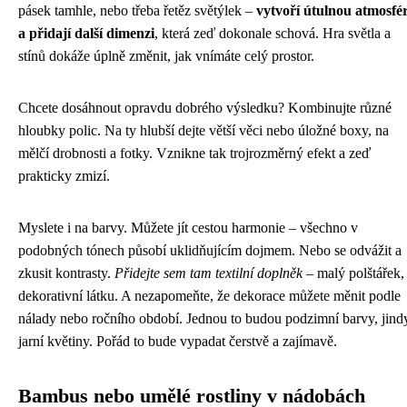
pásek tamhle, nebo třeba řetěz světýlek –
vytvoří útulnou atmosfé
a přidají další dimenzi
, která zeď dokonale schová. Hra světla a
stínů dokáže úplně změnit, jak vnímáte celý prostor.
Chcete dosáhnout opravdu dobrého výsledku? Kombinujte různé
hloubky polic. Na ty hlubší dejte větší věci nebo úložné boxy, na
mělčí drobnosti a fotky. Vznikne tak trojrozměrný efekt a zeď
prakticky zmizí.
Myslete i na barvy. Můžete jít cestou harmonie – všechno v
podobných tónech působí uklidňujícím dojmem. Nebo se odvážit a
zkusit kontrasty.
Přidejte sem tam textilní doplněk
– malý polštářek,
dekorativní látku. A nezapomeňte, že dekorace můžete měnit podle
nálady nebo ročního období. Jednou to budou podzimní barvy, jind
jarní květiny. Pořád to bude vypadat čerstvě a zajímavě.
Bambus nebo umělé rostliny v nádobách