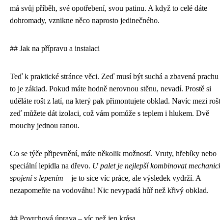
má svůj příběh, své opotřebení, svou patinu. A když to celé dáte
dohromady, vznikne něco naprosto jedinečného.
## Jak na přípravu a instalaci
Teď k praktické stránce věci. Zeď musí být suchá a zbavená prachu
to je základ. Pokud máte hodně nerovnou stěnu, nevadí. Prostě si
uděláte rošt z latí, na který pak přimontujete obklad. Navíc mezi rošt
zeď můžete dát izolaci, což vám pomůže s teplem i hlukem. Dvě
mouchy jednou ranou.
Co se týče připevnění, máte několik možností. Vruty, hřebíky nebo
speciální lepidla na dřevo.
U palet je nejlepší kombinovat mechanic
spojení s lepením
– je to sice víc práce, ale výsledek vydrží. A
nezapomeňte na vodováhu! Nic nevypadá hůř než křivý obklad.
## Povrchová úprava – víc než jen krása