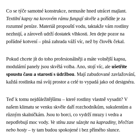
Co se týče samotné konstrukce, nemusíte hned utrácet majlant.
Textilní kapsy na kovovém rámu fungují skvěle
a pořídíte je za
rozumné peníze. Materiál propouští vodu, taktakže vám rostliny
nezhnijí, a zároveň udrží dostatek vlhkosti. Jen dejte pozor na
pořádné kotvení – plná zahrada váží víc, než by člověk čekal.
Pokud chcete jít do toho profesionálněji a máte volnější kapsu,
modulární panely jsou skvělá volba. Ano, stojí víc, ale
ušetříte
spoustu času a starostí s údržbou
. Mají zabudované zavlažování,
každá rostlinka má svůj prostor a celé to vypadá jako od designéra.
Teď k tomu nejdůležitějšímu – které rostliny vlastně vysadit? V
našem klimatu se venku skvěle daří rozchodníkům, sukulentům a
různým skalničkám. Jsou to borci, co vydrží mrazy i vedra a
nepotřebují moc vody.
Ve stínu zase sázejte na kapradiny, břečťan
nebo hosty
– ty tam budou spokojené i bez přímého slunce.