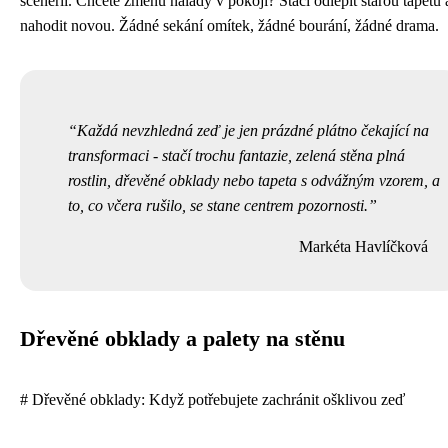
scenérii. Chcete změnu nálady v pokoji? Stačí odlepit starou tapetu 
nahodit novou. Žádné sekání omítek, žádné bourání, žádné drama.
Každá nevzhledná zeď je jen prázdné plátno čekající na
transformaci - stačí trochu fantazie, zelená stěna plná
rostlin, dřevěné obklady nebo tapeta s odvážným vzorem, a
to, co včera rušilo, se stane centrem pozornosti.
Markéta Havlíčková
Dřevěné obklady a palety na stěnu
# Dřevěné obklady: Když potřebujete zachránit ošklivou zeď