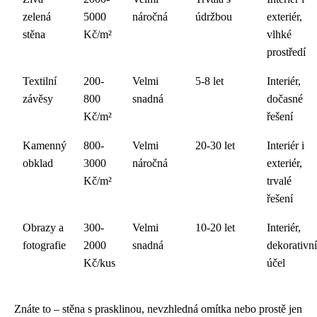
zelená
5000
náročná
údržbou
exteriér,
stěna
Kč/m²
vlhké
prostředí
Textilní
200-
Velmi
5-8 let
Interiér,
závěsy
800
snadná
dočasné
Kč/m²
řešení
Kamenný
800-
Velmi
20-30 let
Interiér i
obklad
3000
náročná
exteriér,
Kč/m²
trvalé
řešení
Obrazy a
300-
Velmi
10-20 let
Interiér,
fotografie
2000
snadná
dekorativní
Kč/kus
účel
Znáte to – stěna s prasklinou, nevzhledná omítka nebo prostě jen