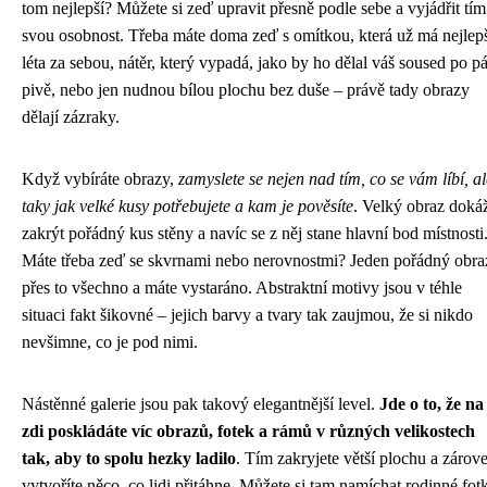
tom nejlepší? Můžete si zeď upravit přesně podle sebe a vyjádřit tím
svou osobnost. Třeba máte doma zeď s omítkou, která už má nejlep
léta za sebou, nátěr, který vypadá, jako by ho dělal váš soused po pá
pivě, nebo jen nudnou bílou plochu bez duše – právě tady obrazy
dělají zázraky.
Když vybíráte obrazy,
zamyslete se nejen nad tím, co se vám líbí, al
taky jak velké kusy potřebujete a kam je pověsíte
. Velký obraz doká
zakrýt pořádný kus stěny a navíc se z něj stane hlavní bod místnosti
Máte třeba zeď se skvrnami nebo nerovnostmi? Jeden pořádný obra
přes to všechno a máte vystaráno. Abstraktní motivy jsou v téhle
situaci fakt šikovné – jejich barvy a tvary tak zaujmou, že si nikdo
nevšimne, co je pod nimi.
Nástěnné galerie jsou pak takový elegantnější level.
Jde o to, že na
zdi poskládáte víc obrazů, fotek a rámů v různých velikostech
tak, aby to spolu hezky ladilo
. Tím zakryjete větší plochu a zárov
vytvoříte něco, co lidi přitáhne. Můžete si tam namíchat rodinné fot