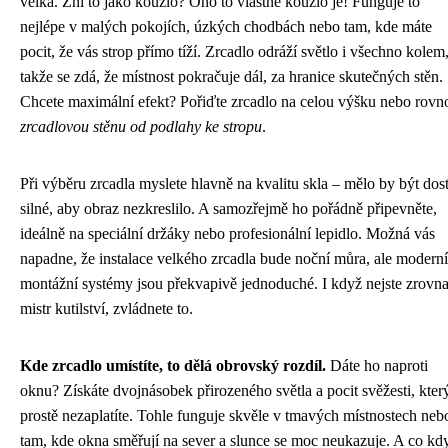
velká. Zní to jako kouzlo? Ono to vlastně kouzlo je! Funguje to
nejlépe v malých pokojích, úzkých chodbách nebo tam, kde máte
pocit, že vás strop přímo tíží. Zrcadlo odráží světlo i všechno kolem
takže se zdá, že místnost pokračuje dál, za hranice skutečných stěn.
Chcete maximální efekt? Pořiďte zrcadlo na celou výšku nebo rovn
zrcadlovou stěnu od podlahy ke stropu
.
Při výběru zrcadla myslete hlavně na kvalitu skla – mělo by být dos
silné, aby obraz nezkreslilo. A samozřejmě ho pořádně připevněte,
ideálně na speciální držáky nebo profesionální lepidlo. Možná vás
napadne, že instalace velkého zrcadla bude noční můra, ale moderní
montážní systémy jsou překvapivě jednoduché. I když nejste zrovn
mistr kutilství, zvládnete to.
Kde zrcadlo umístíte, to dělá obrovský rozdíl.
Dáte ho naproti
oknu? Získáte dvojnásobek přirozeného světla a pocit svěžesti, kter
prostě nezaplatíte. Tohle funguje skvěle v tmavých místnostech neb
tam, kde okna směřují na sever a slunce se moc neukazuje. A co kd