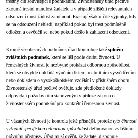
trestný čin související s podnikáním. Živnostenský úřad pečlivě
zkoumá trestní minulost žadatele a v případě zjištění relevantních
odsouzení musí žádost zamítnout. Existují však určité výjimky, kdy
se na odsouzení nehledí, například pokud byl trest podmíněně
odložen a osvědčil se, nebo pokud došlo k zahlazení odsouzení.
Kromě všeobecných podmínek úřad kontroluje také
splnění
zvláštních podmínek
, které se liší podle druhu živnosti. U
řemeslných živností je nezbytné prokázat odbornou způsobilost,
která se obvykle dokládá výučním listem, maturitním vysvědčením
nebo dokladem o vysokoškolském vzdělání v příslušném oboru.
Živnostenský úřad pečlivě ověřuje, zda předložené doklady
odpovídají požadavkům stanoveným v příloze zákona o
živnostenském podnikání pro konkrétní řemeslnou živnost.
U vázaných živností je kontrola ještě přísnější, protože
tyto činnosti
vyžadují specifickou odbornou způsobilost
definovanou zvláštními
právními předpisy. Úřad musí ověřit, že žadatel disponuje