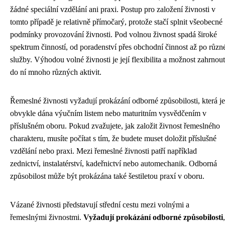
žádné speciální vzdělání ani praxi. Postup pro založení živnosti v
tomto případě je relativně přímočarý, protože stačí splnit všeobecné
podmínky provozování živnosti. Pod volnou živnost spadá široké
spektrum činností, od poradenství přes obchodní činnost až po různ
služby. Výhodou volné živnosti je její flexibilita a možnost zahrnout
do ní mnoho různých aktivit.
Řemeslné živnosti vyžadují prokázání odborné způsobilosti, která je
obvykle dána výučním listem nebo maturitním vysvědčením v
příslušném oboru. Pokud zvažujete, jak založit živnost řemeslného
charakteru, musíte počítat s tím, že budete muset doložit příslušné
vzdělání nebo praxi. Mezi řemeslné živnosti patří například
zednictví, instalatérství, kadeřnictví nebo automechanik. Odborná
způsobilost může být prokázána také šestiletou praxí v oboru.
Vázané živnosti představují střední cestu mezi volnými a
řemeslnými živnostmi.
Vyžadují prokázání odborné způsobilosti
,