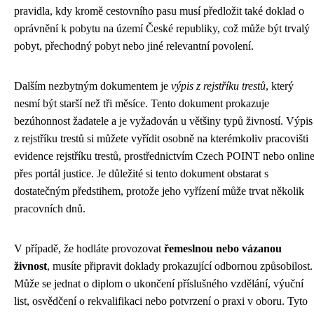
pravidla, kdy kromě cestovního pasu musí předložit také doklad o
oprávnění k pobytu na území České republiky, což může být trvalý
pobyt, přechodný pobyt nebo jiné relevantní povolení.
Dalším nezbytným dokumentem je
výpis z rejstříku trestů
, který
nesmí být starší než tři měsíce. Tento dokument prokazuje
bezúhonnost žadatele a je vyžadován u většiny typů živností. Výpis
z rejstříku trestů si můžete vyřídit osobně na kterémkoliv pracovišti
evidence rejstříku trestů, prostřednictvím Czech POINT nebo onlin
přes portál justice. Je důležité si tento dokument obstarat s
dostatečným předstihem, protože jeho vyřízení může trvat několik
pracovních dnů.
V případě, že hodláte provozovat
řemeslnou nebo vázanou
živnost
, musíte připravit doklady prokazující odbornou způsobilost.
Může se jednat o diplom o ukončení příslušného vzdělání, výuční
list, osvědčení o rekvalifikaci nebo potvrzení o praxi v oboru. Tyto