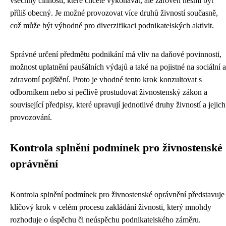
všechny činnosti, které chcete vykonávat, ale zároveň nesmí být
příliš obecný. Je možné provozovat více druhů živností současně,
což může být výhodné pro diverzifikaci podnikatelských aktivit.
Správné určení předmětu podnikání má vliv na daňové povinnosti,
možnost uplatnění paušálních výdajů a také na pojistné na sociální a
zdravotní pojištění. Proto je vhodné tento krok konzultovat s
odborníkem nebo si pečlivě prostudovat živnostenský zákon a
související předpisy, které upravují jednotlivé druhy živností a jejich
provozování.
Kontrola splnění podmínek pro živnostenské
oprávnění
Kontrola splnění podmínek pro živnostenské oprávnění představuje
klíčový krok v celém procesu zakládání živnosti, který mnohdy
rozhoduje o úspěchu či neúspěchu podnikatelského záměru.