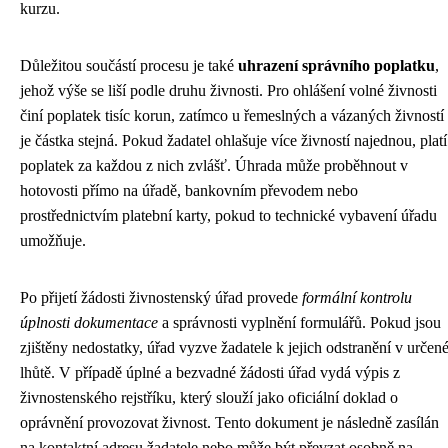
kurzu.
Důležitou součástí procesu je také
uhrazení správního poplatku
,
jehož výše se liší podle druhu živnosti. Pro ohlášení volné živnosti
činí poplatek tisíc korun, zatímco u řemeslných a vázaných živností
je částka stejná. Pokud žadatel ohlašuje více živností najednou, platí
poplatek za každou z nich zvlášť. Úhrada může proběhnout v
hotovosti přímo na úřadě, bankovním převodem nebo
prostřednictvím platební karty, pokud to technické vybavení úřadu
umožňuje.
Po přijetí žádosti živnostenský úřad provede
formální kontrolu
úplnosti dokumentace
a správnosti vyplnění formulářů. Pokud jsou
zjištěny nedostatky, úřad vyzve žadatele k jejich odstranění v určen
lhůtě. V případě úplné a bezvadné žádosti úřad vydá výpis z
živnostenského rejstříku, který slouží jako oficiální doklad o
oprávnění provozovat živnost. Tento dokument je následně zasílán
na kontaktní adresu žadatele nebo může být převzat osobně na