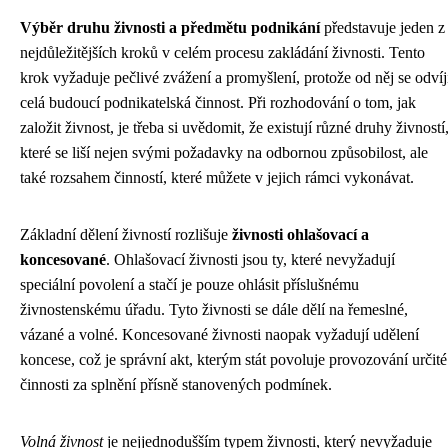
Výběr druhu živnosti a předmětu podnikání
představuje jeden z
nejdůležitějších kroků v celém procesu zakládání živnosti. Tento
krok vyžaduje pečlivé zvážení a promyšlení, protože od něj se odvíj
celá budoucí podnikatelská činnost. Při rozhodování o tom, jak
založit živnost, je třeba si uvědomit, že existují různé druhy živností
které se liší nejen svými požadavky na odbornou způsobilost, ale
také rozsahem činností, které můžete v jejich rámci vykonávat.
Základní dělení živností rozlišuje
živnosti ohlašovací a
koncesované
. Ohlašovací živnosti jsou ty, které nevyžadují
speciální povolení a stačí je pouze ohlásit příslušnému
živnostenskému úřadu. Tyto živnosti se dále dělí na řemeslné,
vázané a volné. Koncesované živnosti naopak vyžadují udělení
koncese, což je správní akt, kterým stát povoluje provozování určité
činnosti za splnění přísně stanovených podmínek.
Volná živnost
je nejjednodušším typem živnosti, který nevyžaduje