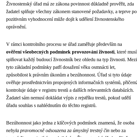
Živnostenský úřad má ze zákona povinnost důkladně prověřit, zda
žadatel splňuje všechny zákonem stanovené požadavky, a teprve po
pozitivním vyhodnocení může dojít k udělení živnostenského
oprávnění.
V rámci kontrolního procesu se úřad zaměřuje především na
ověření všeobecných podmínek provozování živnosti
, které musí
splňovat každý budoucí živnostník bez ohledu na typ živnosti. Mezi
tyto základní podmínky patří dosažení věku osmnácti let,
způsobilost k právním úkonům a bezúhonnost. Úřad si tyto údaje
ověřuje prostřednictvím propojených informačních systémů, přičem
kontroluje údaje v registru trestů a dalších relevantních databázích.
Žadatel sám nemusí dokládat výpis z rejstříku trestů, pokud udělí
úřadu souhlas s nahlédnutím do těchto registrů.
Bezúhonnost jako jedna z klíčových podmínek znamená, že osoba
nebyla pravomocně odsouzena za úmyslný trestný čin
nebo za