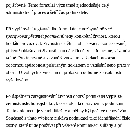
pojišťovně. Tento formulář významně zjednodušuje celý
administrativní proces a šetří čas podnikatele.
Při vyplňování registračního formuláře je nezbytné
přesně
specifikovat předmět podnikání
, tedy konkrétní živnost, kterou
hodláte provozovat. Živnosti se dělí na ohlašovací a koncesované,
přičemž ohlašovací živnosti jsou dále členěny na řemeslné, vázané 
volné. Pro řemeslné a vázané živnosti musí žadatel prokázat
odbornou způsobilost příslušným dokladem o vzdělání nebo praxi v
oboru. U volných živností není prokázání odborné způsobilosti
vyžadováno.
Po úspešném zaregistrování živnosti obdrží podnikatel
výpis ze
živnostenského rejstříku
, který dokládá oprávnění k podnikání.
Tento dokument je velmi důležitý a měl by být pečlivě uchováván.
Současně s tímto výpisem získává podnikatel také identifikační čísl
osoby, které bude používat při veškeré komunikaci s úřady a při