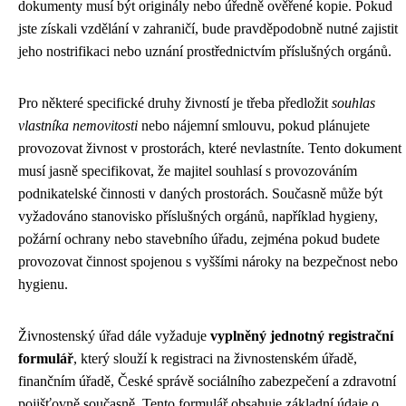
dokumenty musí být originály nebo úředně ověřené kopie. Pokud
jste získali vzdělání v zahraničí, bude pravděpodobně nutné zajistit
jeho nostrifikaci nebo uznání prostřednictvím příslušných orgánů.
Pro některé specifické druhy živností je třeba předložit
souhlas
vlastníka nemovitosti
nebo nájemní smlouvu, pokud plánujete
provozovat živnost v prostorách, které nevlastníte. Tento dokument
musí jasně specifikovat, že majitel souhlasí s provozováním
podnikatelské činnosti v daných prostorách. Současně může být
vyžadováno stanovisko příslušných orgánů, například hygieny,
požární ochrany nebo stavebního úřadu, zejména pokud budete
provozovat činnost spojenou s vyššími nároky na bezpečnost nebo
hygienu.
Živnostenský úřad dále vyžaduje
vyplněný jednotný registrační
formulář
, který slouží k registraci na živnostenském úřadě,
finančním úřadě, České správě sociálního zabezpečení a zdravotní
pojišťovně současně. Tento formulář obsahuje základní údaje o