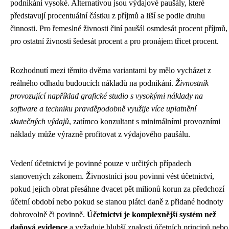
podnikání vysoké. Alternativou jsou výdajové paušály, které
představují procentuální částku z příjmů a liší se podle druhu
činnosti. Pro řemeslné živnosti činí paušál osmdesát procent příjmů,
pro ostatní živnosti šedesát procent a pro pronájem třicet procent.
Rozhodnutí mezi těmito dvěma variantami by mělo vycházet z
reálného odhadu budoucích nákladů na podnikání.
Živnostník
provozující například grafické studio s vysokými náklady na
software a techniku pravděpodobně využije více uplatnění
skutečných výdajů
, zatímco konzultant s minimálními provozními
náklady může výrazně profitovat z výdajového paušálu.
Vedení účetnictví je povinné pouze v určitých případech
stanovených zákonem. Živnostníci jsou povinni vést účetnictví,
pokud jejich obrat přesáhne dvacet pět milionů korun za předchozí
účetní období nebo pokud se stanou plátci daně z přidané hodnoty
dobrovolně či povinně.
Účetnictví je komplexnější systém než
daňová evidence
a vyžaduje hlubší znalosti účetních principů nebo