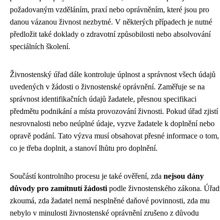
požadovaným vzděláním, praxí nebo oprávněním, které jsou pro
danou vázanou živnost nezbytné. V některých případech je nutné
předložit také doklady o zdravotní způsobilosti nebo absolvování
speciálních školení.
Živnostenský úřad dále kontroluje úplnost a správnost všech údajů
uvedených v žádosti o živnostenské oprávnění. Zaměřuje se na
správnost identifikačních údajů žadatele, přesnou specifikaci
předmětu podnikání a místa provozování živnosti. Pokud úřad zjistí
nesrovnalosti nebo neúplné údaje, vyzve žadatele k doplnění nebo
opravě podání. Tato výzva musí obsahovat přesné informace o tom,
co je třeba doplnit, a stanoví lhůtu pro doplnění.
Součástí kontrolního procesu je také ověření, zda
nejsou dány
důvody pro zamítnutí žádosti
podle živnostenského zákona. Úřad
zkoumá, zda žadatel nemá nesplněné daňové povinnosti, zda mu
nebylo v minulosti živnostenské oprávnění zrušeno z důvodu