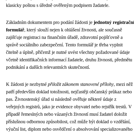
klasicky poštou s úředně ověřeným podpisem žadatele.
Základním dokumentem pro podání žádosti je
jednotný registračn
formulář
, který slouží nejen k ohlášení živnosti, ale současně
zajišťuje registraci na finančním úřadě, zdravotní pojišťovně a
správě sociálního zabezpečení. Tento formulář je třeba vyplnit
čitelně a úplně, přičemž je nutné uvést všechny požadované údaje
včetně identifikačních informací žadatele, druhu živnosti, předmětu
podnikání a dalších relevantních skutečností.
K žádosti je nezbytné
přiložit zákonem stanovené přílohy
, mezi něž
patří především doklad totožnosti, nejčastěji občanský průkaz nebo
pas. Živnostenský úřad si následně ověřuje některé údaje z
veřejných registrů, jako je evidence obyvatel nebo rejstřík trestů. V
případě řemeslných nebo vázaných živností musí žadatel doložit
příslušnou odbornou způsobilost, což může být doklad o vzdělání,
výuční list, diplom nebo osvědčení o absolvování specializovaného