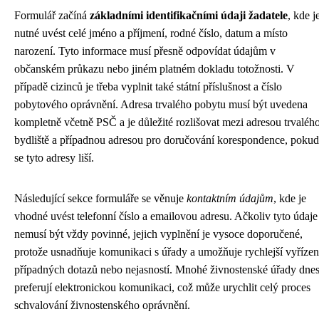
Formulář začíná
základními identifikačními údaji žadatele
, kde j
nutné uvést celé jméno a příjmení, rodné číslo, datum a místo
narození. Tyto informace musí přesně odpovídat údajům v
občanském průkazu nebo jiném platném dokladu totožnosti. V
případě cizinců je třeba vyplnit také státní příslušnost a číslo
pobytového oprávnění. Adresa trvalého pobytu musí být uvedena
kompletně včetně PSČ a je důležité rozlišovat mezi adresou trvaléh
bydliště a případnou adresou pro doručování korespondence, pokud
se tyto adresy liší.
Následující sekce formuláře se věnuje
kontaktním údajům
, kde je
vhodné uvést telefonní číslo a emailovou adresu. Ačkoliv tyto údaje
nemusí být vždy povinné, jejich vyplnění je vysoce doporučené,
protože usnadňuje komunikaci s úřady a umožňuje rychlejší vyřízen
případných dotazů nebo nejasností. Mnohé živnostenské úřady dne
preferují elektronickou komunikaci, což může urychlit celý proces
schvalování živnostenského oprávnění.