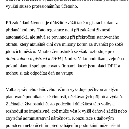
využití služeb profesionálního účetního.
Při zakládání živnosti je důležité zvážit také registraci k dani z
přidané hodnoty. Tato registrace není při založení živnosti
automatická, ale stává se povinnou při překročení stanoveného
obratu, který aktuálně činí dva miliony korun za dvanáct po sobě
jdoucích měsíců. Mnoho živnostníků se však rozhoduje pro
dobrovolnou registraci k DPH
již od začátku podnikání, zejména
pokud plánují spolupracovat s firmami, které jsou plátci DPH a
mohou si tak odpočítat daň na vstupu.
Volba správného daňového režimu vyžaduje pečlivou analýzu
plánované podnikatelské činnosti, očekávaných příjmů a výdajů.
Začínající živnostníci často podceňují důležitost této volby a
rozhodují se impulzivně, což může vést k vyšší daňové zátěži nebo
zbytečné administrativní náročnosti. Konzultace s daňovým
poradcem nebo účetním před zahájením podnikání může ušetřit