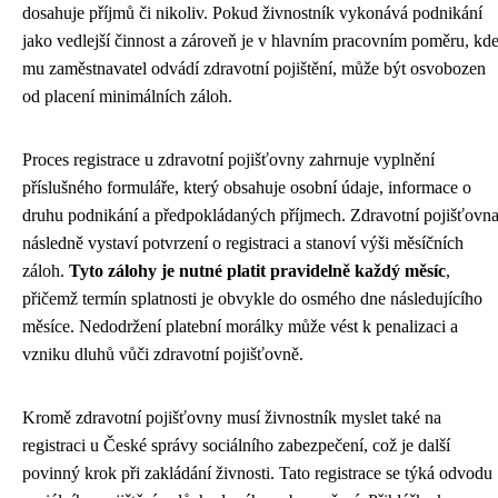
dosahuje příjmů či nikoliv. Pokud živnostník vykonává podnikání
jako vedlejší činnost a zároveň je v hlavním pracovním poměru, kd
mu zaměstnavatel odvádí zdravotní pojištění, může být osvobozen
od placení minimálních záloh.
Proces registrace u zdravotní pojišťovny zahrnuje vyplnění
příslušného formuláře, který obsahuje osobní údaje, informace o
druhu podnikání a předpokládaných příjmech. Zdravotní pojišťovn
následně vystaví potvrzení o registraci a stanoví výši měsíčních
záloh.
Tyto zálohy je nutné platit pravidelně každý měsíc
,
přičemž termín splatnosti je obvykle do osmého dne následujícího
měsíce. Nedodržení platební morálky může vést k penalizaci a
vzniku dluhů vůči zdravotní pojišťovně.
Kromě zdravotní pojišťovny musí živnostník myslet také na
registraci u České správy sociálního zabezpečení, což je další
povinný krok při zakládání živnosti. Tato registrace se týká odvodu