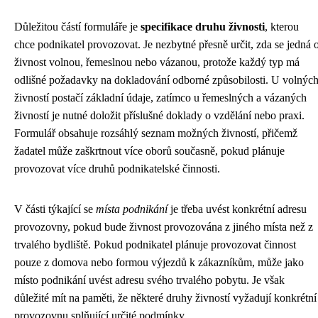
Důležitou částí formuláře je
specifikace druhu živnosti
, kterou
chce podnikatel provozovat. Je nezbytné přesně určit, zda se jedná 
živnost volnou, řemeslnou nebo vázanou, protože každý typ má
odlišné požadavky na dokladování odborné způsobilosti. U volnýc
živností postačí základní údaje, zatímco u řemeslných a vázaných
živností je nutné doložit příslušné doklady o vzdělání nebo praxi.
Formulář obsahuje rozsáhlý seznam možných živností, přičemž
žadatel může zaškrtnout více oborů současně, pokud plánuje
provozovat více druhů podnikatelské činnosti.
V části týkající se
místa podnikání
je třeba uvést konkrétní adresu
provozovny, pokud bude živnost provozována z jiného místa než z
trvalého bydliště. Pokud podnikatel plánuje provozovat činnost
pouze z domova nebo formou výjezdů k zákazníkům, může jako
místo podnikání uvést adresu svého trvalého pobytu. Je však
důležité mít na paměti, že některé druhy živností vyžadují konkrétní
provozovnu splňující určité podmínky.