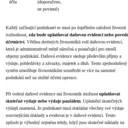
účtu
(doporučeno,
ne povinné)
Každý začínající podnikatel se musí po úspěšném založení živnosti
rozhodnout,
zda bude uplatňovat daňovou evidenci nebo poved
účetnictví
. Většina drobných živnostníků volí daňovou evidenci,
která je administrativně méně náročná a postačující pro menší
objemy podnikání. Daňová evidence sleduje především příjmy a
výdaje, pohledávky a závazky, majetek a dluh. Tento zjednodušený
systém umožňuje živnostníkům soustředit se více na samotné
podnikání než na složité účetní operace.
Při vedení daňové evidence má živnostník možnost
uplatňovat
skutečné výdaje nebo výdaje paušálem
. Uplatnění skutečných
výdajů znamená, že podnikatel musí dokládat všechny své výdaje
souvisejícími doklady a evidovat je v daňové evidenci. Tento
způsob je výhodný zejména tehdy, když jsou skutečné náklady na