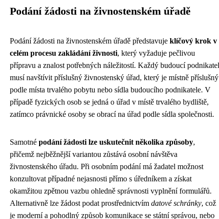
Podání žádosti na živnostenském úřadě
Podání žádosti na živnostenském úřadě představuje
klíčový krok v
celém procesu zakládání živnosti
, který vyžaduje pečlivou
přípravu a znalost potřebných náležitostí. Každý budoucí podnikate
musí navštívit příslušný živnostenský úřad, který je místně příslušný
podle místa trvalého pobytu nebo sídla budoucího podnikatele. V
případě fyzických osob se jedná o úřad v místě trvalého bydliště,
zatímco právnické osoby se obrací na úřad podle sídla společnosti.
Samotné
podání žádosti lze uskutečnit několika způsoby
,
přičemž nejběžnější variantou zůstává osobní návštěva
živnostenského úřadu. Při osobním podání má žadatel možnost
konzultovat případné nejasnosti přímo s úředníkem a získat
okamžitou zpětnou vazbu ohledně správnosti vyplnění formulářů.
Alternativně lze žádost podat prostřednictvím
datové schránky
, což
je moderní a pohodlný způsob komunikace se státní správou, nebo