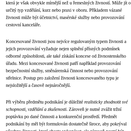
která je však obvykle mírnější než u řemeslných živností. Může jít o
určitý typ vzdělání, kurz nebo praxi v oboru. Příkladem vázané
živnosti může být účetnictví, masérské služby nebo provozování
cestovní kanceláře.
Koncesované živnosti jsou nejvíce regulovaným typem živnosti a
jejich provozování vyžaduje nejen splnění přísných podmínek
odborné způsobilosti, ale také získání koncese od živnostenského
úřadu. Mezi koncesované živnosti patří například provozování
bezpečnostní služby, směnárenská činnost nebo provozování
střelnice. Postup pro založení živnosti koncesovaného typu je
nejsložitější a časově nejnáročnější.
Při výběru předmětu podnikání je důležité
realisticky zhodnotit své
schopnosti, vzdělání a zkušenosti
. Zároveň je nutné zvážit tržní
poptávku po dané činnosti a konkurenční prostředí. Předmět
podnikání by měl být formulován dostatečně široce, aby pokrýval