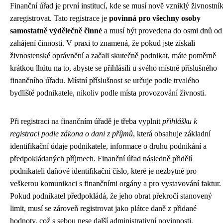
Finanční úřad je první institucí, kde se musí nově vzniklý živnostní
zaregistrovat. Tato registrace je
povinná pro všechny osoby
samostatně výdělečně činné
a musí být provedena do osmi dnů od
zahájení činnosti. V praxi to znamená, že pokud jste získali
živnostenské oprávnění a začali skutečně podnikat, máte poměrně
krátkou lhůtu na to, abyste se přihlásili u svého místně příslušného
finančního úřadu. Místní příslušnost se určuje podle trvalého
bydliště podnikatele, nikoliv podle místa provozování živnosti.
Při registraci na finančním úřadě je třeba vyplnit
přihlášku k
registraci podle zákona o dani z příjmů
, která obsahuje základní
identifikační údaje podnikatele, informace o druhu podnikání a
předpokládaných příjmech. Finanční úřad následně přidělí
podnikateli daňové identifikační číslo, které je nezbytné pro
veškerou komunikaci s finančními orgány a pro vystavování faktur.
Pokud podnikatel předpokládá, že jeho obrat překročí stanovený
limit, musí se zároveň registrovat jako plátce daně z přidané
hodnoty, což s sebou nese další administrativní povinnosti.