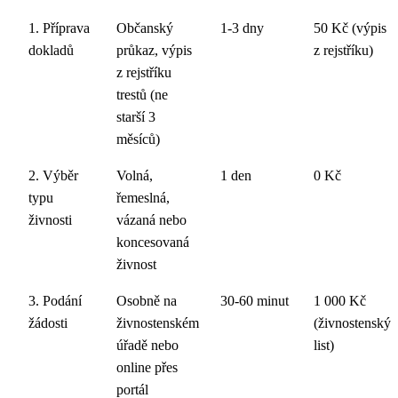
1. Příprava
Občanský
1-3 dny
50 Kč (výpis
dokladů
průkaz, výpis
z rejstříku)
z rejstříku
trestů (ne
starší 3
měsíců)
2. Výběr
Volná,
1 den
0 Kč
typu
řemeslná,
živnosti
vázaná nebo
koncesovaná
živnost
3. Podání
Osobně na
30-60 minut
1 000 Kč
žádosti
živnostenském
(živnostenský
úřadě nebo
list)
online přes
portál