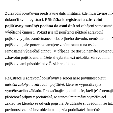
Zdravotní pojišťovna představuje další institucí, kde musí živnostní
dokončit svou registraci.
Přihláška k registraci u zdravotní
pojišťovny musí být podána do osmi dnů
od zahájení samostatné
výdělečné činnosti. Pokud jste již pojištěnci některé zdravotní
pojišťovny jako zaměstnanec nebo z jiného důvodu, neměníte nutn
pojišťovnu, ale pouze oznamujete změnu statusu na osobu
samostatně výdělečně činnou. V případě, že dosud nemáte zvoleno
zdravotní pojišťovnu, můžete si vybrat mezi několika zdravotními
pojišťovnami působícími v České republice.
Registrace u zdravotní pojišťovny s sebou nese povinnost platit
měsíční zálohy na zdravotní pojištění
, které se vypočítávají z
vyměřovacího základu. Pro začínající podnikatele, kteří ještě nemají
předchozí příjmy z podnikání, se stanoví minimální vyměřovací
základ, ze kterého se odvádí pojistné. Je důležité si uvědomit, že tat
povinnost vzniká bez ohledu na to, zda podnikatel skutečně