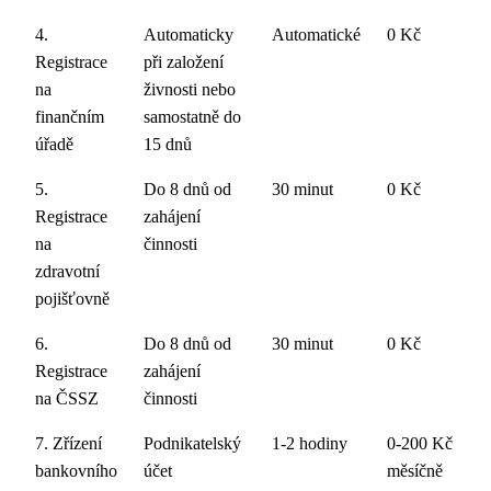
4.
Automaticky
Automatické
0 Kč
Registrace
při založení
na
živnosti nebo
finančním
samostatně do
úřadě
15 dnů
5.
Do 8 dnů od
30 minut
0 Kč
Registrace
zahájení
na
činnosti
zdravotní
pojišťovně
6.
Do 8 dnů od
30 minut
0 Kč
Registrace
zahájení
na ČSSZ
činnosti
7. Zřízení
Podnikatelský
1-2 hodiny
0-200 Kč
bankovního
účet
měsíčně