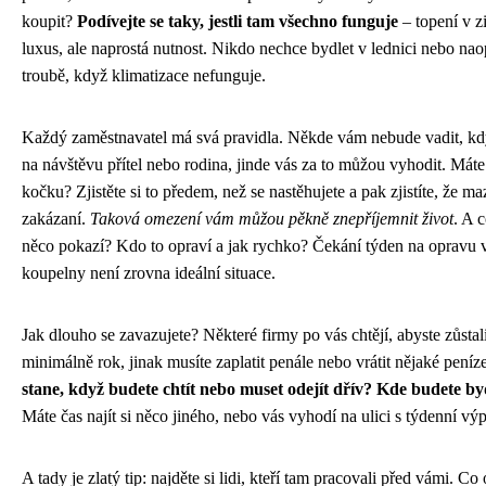
koupit?
Podívejte se taky, jestli tam všechno funguje
– topení v z
luxus, ale naprostá nutnost. Nikdo nechce bydlet v lednici nebo na
troubě, když klimatizace nefunguje.
Každý zaměstnavatel má svá pravidla. Někde vám nebude vadit, kd
na návštěvu přítel nebo rodina, jinde vás za to můžou vyhodit. Mát
kočku? Zjistěte si to předem, než se nastěhujete a pak zjistíte, že maz
zakázaní.
Taková omezení vám můžou pěkně znepříjemnit život
. A 
něco pokazí? Kdo to opraví a jak rychko? Čekání týden na opravu 
koupelny není zrovna ideální situace.
Jak dlouho se zavazujete? Některé firmy po vás chtějí, abyste zůstal
minimálně rok, jinak musíte zaplatit penále nebo vrátit nějaké peníz
stane, když budete chtít nebo muset odejít dřív? Kde budete by
Máte čas najít si něco jiného, nebo vás vyhodí na ulici s týdenní vý
A tady je zlatý tip: najděte si lidi, kteří tam pracovali před vámi. Co