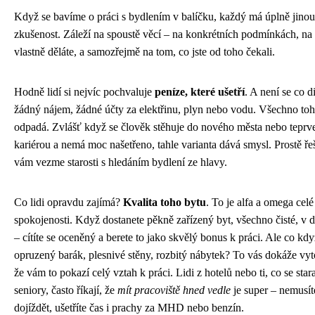
Když se bavíme o práci s bydlením v balíčku, každý má úplně jinou
zkušenost. Záleží na spoustě věcí – na konkrétních podmínkách, na
vlastně děláte, a samozřejmě na tom, co jste od toho čekali.
Hodně lidí si nejvíc pochvaluje
peníze, které ušetří
. A není se co di
žádný nájem, žádné účty za elektřinu, plyn nebo vodu. Všechno toh
odpadá. Zvlášť když se člověk stěhuje do nového města nebo teprve
kariérou a nemá moc našetřeno, tahle varianta dává smysl. Prostě řeš
vám vezme starosti s hledáním bydlení ze hlavy.
Co lidi opravdu zajímá?
Kvalita toho bytu
. To je alfa a omega celé
spokojenosti. Když dostanete pěkně zařízený byt, všechno čisté, v d
– cítíte se oceněný a berete to jako skvělý bonus k práci. Ale co kdy
opruzený barák, plesnivé stěny, rozbitý nábytek? To vás dokáže vyto
že vám to pokazí celý vztah k práci. Lidi z hotelů nebo ti, co se stara
seniory, často říkají, že
mít pracoviště hned vedle
je super – nemusí
dojíždět, ušetříte čas i prachy za MHD nebo benzín.