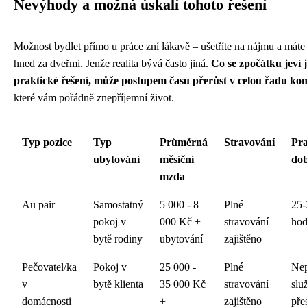
Nevýhody a možná úskalí tohoto řešení
Možnost bydlet přímo u práce zní lákavě – ušetříte na nájmu a máte
hned za dveřmi. Jenže realita bývá často jiná.
Co se zpočátku jeví 
praktické řešení, může postupem času přerůst v celou řadu ko
které vám pořádně znepříjemní život.
Typ pozice
Typ
Průměrná
Stravování
Pra
ubytování
měsíční
do
mzda
Au pair
Samostatný
5 000 - 8
Plné
25-
pokoj v
000 Kč +
stravování
hod
bytě rodiny
ubytování
zajištěno
Pečovatel/ka
Pokoj v
25 000 -
Plné
Nep
v
bytě klienta
35 000 Kč
stravování
slu
domácnosti
+
zajištěno
pře