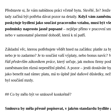
Představte si, že vám nabídnou práci včetně bytu. Skvělé, že? Jenže
tady začíná být potřeba dávat pozor na detaily.
Když vám zaměstna
poskytuje bydlení jako součást pracovního vztahu, musí být vš
podmínky naprosto jasně popsané
– nejlépe přímo v pracovní sm
nebo v samostatné písemné dohodě, která k ní patří.
Základní věc, kterou potřebujete vědět hned na začátku: platíte za b
nebo je to zadarmo? Je to součást vaší výplaty, nebo bonus navíc?
V
řídí především zákoníkem práce
, který určuje, jak mohou firmy pos
zaměstnancům různá nepeněžní plnění. A pozor – jestli dostáváte b
jako benefit nad rámec platu, má to úplně jiné daňové důsledky, ne
byl součástí mzdy.
## Co by mělo být ve smlouvě konkrétně?
Smlouva by měla přesně popisovat, v jakém standardu bydlíte 