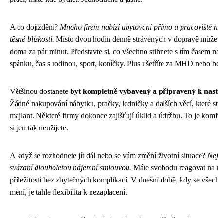
A co dojíždění?
Mnoho firem nabízí ubytování přímo u pracoviště n
těsné blízkosti.
Místo dvou hodin denně strávených v dopravě můžet
doma za pár minut. Představte si, co všechno stihnete s tím časem n
spánku, čas s rodinou, sport, koníčky. Plus ušetříte za MHD nebo b
Většinou dostanete
byt kompletně vybavený a připravený k nas
Žádné nakupování nábytku, pračky, ledničky a dalších věcí, které st
majlant. Některé firmy dokonce zajišťují úklid a údržbu. To je komfo
si jen tak neužijete.
A když se rozhodnete jít dál nebo se vám změní životní situace?
Nej
svázaní dlouholetou nájemní smlouvou.
Máte svobodu reagovat na 
příležitosti bez zbytečných komplikací. V dnešní době, kdy se všec
mění, je tahle flexibilita k nezaplacení.