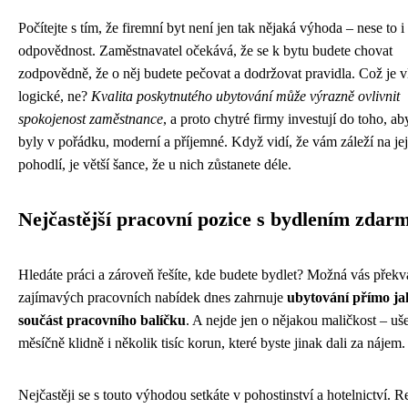
Počítejte s tím, že firemní byt není jen tak nějaká výhoda – nese to i
odpovědnost. Zaměstnavatel očekává, že se k bytu budete chovat
zodpovědně, že o něj budete pečovat a dodržovat pravidla. Což je v
logické, ne?
Kvalita poskytnutého ubytování může výrazně ovlivnit
spokojenost zaměstnance
, a proto chytré firmy investují do toho, ab
byly v pořádku, moderní a příjemné. Když vidí, že vám záleží na jej
pohodlí, je větší šance, že u nich zůstanete déle.
Nejčastější pracovní pozice s bydlením zdar
Hledáte práci a zároveň řešíte, kde budete bydlet? Možná vás překva
zajímavých pracovních nabídek dnes zahrnuje
ubytování přímo ja
součást pracovního balíčku
. A nejde jen o nějakou maličkost – uše
měsíčně klidně i několik tisíc korun, které byste jinak dali za nájem.
Nejčastěji se s touto výhodou setkáte v pohostinství a hotelnictví. 