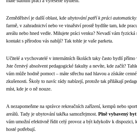
máte stabilní práci a vyřešené bydlení.
Zemědělství je další oblast, kde
ubytování patří k práci automaticky
farmě, v zahradnictví nebo ve vinařství prostě bydlíte tam, kde pracu
areálu nebo hned vedle. Milujete práci venku? Nevadí vám fyzická
kontakt s přírodou vás nabíjí? Tak tohle je vaše parketa.
Učitelé a vychovatelé v internátních školách taky často bydlí přímo 
Jste čerstvý absolvent pedagogické fakulty a nevíte, kde začít? Tah
vám může hodně pomoct – máte střechu nad hlavou a získáte cenné
zkušenosti. Školy to navíc rády nabízejí, protože tak přilákají pedag
míst, kde je o ně nouze.
A nezapomeňme na správce rekreačních zařízení, kempů nebo spor
areálů. Tady je ubytování takřka samozřejmost.
Plně vybavený byt
vám umožní efektivně řídit celý provoz a být kdykoliv k dispozici, 
hosté potřebují.