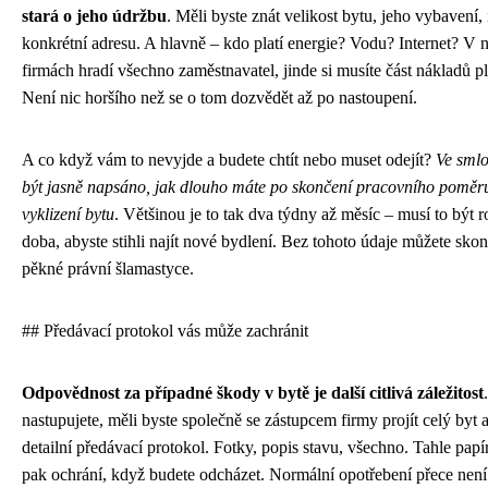
stará o jeho údržbu
. Měli byste znát velikost bytu, jeho vybavení, 
konkrétní adresu. A hlavně – kdo platí energie? Vodu? Internet? V 
firmách hradí všechno zaměstnavatel, jinde si musíte část nákladů pl
Není nic horšího než se o tom dozvědět až po nastoupení.
A co když vám to nevyjde a budete chtít nebo muset odejít?
Ve sml
být jasně napsáno, jak dlouho máte po skončení pracovního poměr
vyklizení bytu
. Většinou je to tak dva týdny až měsíc – musí to být
doba, abyste stihli najít nové bydlení. Bez tohoto údaje můžete skon
pěkné právní šlamastyce.
## Předávací protokol vás může zachránit
Odpovědnost za případné škody v bytě je další citlivá záležitost
nastupujete, měli byste společně se zástupcem firmy projít celý byt a
detailní předávací protokol. Fotky, popis stavu, všechno. Tahle papí
pak ochrání, když budete odcházet. Normální opotřebení přece není