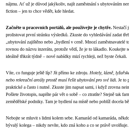
nájmu. Ať už je důvod jakýkoliv, najít zaměstnání s ubytováním nen
fiction – jen to chce vědět, kde hledat.
Začněte u pracovních portálů, ale používejte je chytře.
Nestačí 
prolistovat první stránku výsledků. Zkuste do vyhledávání zadat tře
„ubytování zajištěno nebo „bydlení v ceně. Mnozí zaměstnavatelé t
rovnou do názvu inzerátu, protože vědí, že je to lákadlo. Koukejte 
ideálně třikrát týdně – nové nabídky mizí rychleji, než byste čekali.
Víte, co funguje ještě líp? Jít přímo ke zdroju.
Hotely, lázně, lyžařsk
nebo rekreační areály prostě musí řešit ubytování pro své lidi.
Je to 
praktické a často i nutné. Zkuste jim napsat sami, i když zrovna nein
Pošlete životopis, napište pár vět o sobě – co ztratíte? Stejně tak far
zemědělské podniky. Tam je bydlení na místě nebo poblíž docela bě
Nebojte se mluvit s lidmi kolem sebe. Kamarád od kamaráda, někdo
bývalý kolega – nikdy nevíte, kdo zná koho a co se právě uvolňuje