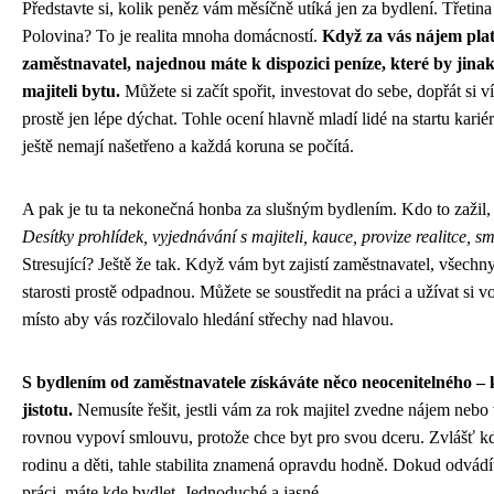
Představte si, kolik peněz vám měsíčně utíká jen za bydlení. Třetina
Polovina? To je realita mnoha domácností.
Když za vás nájem plat
zaměstnavatel, najednou máte k dispozici peníze, které by jina
majiteli bytu.
Můžete si začít spořit, investovat do sebe, dopřát si v
prostě jen lépe dýchat. Tohle ocení hlavně mladí lidé na startu kariér
ještě nemají našetřeno a každá koruna se počítá.
A pak je tu ta nekonečná honba za slušným bydlením. Kdo to zažil, 
Desítky prohlídek, vyjednávání s majiteli, kauce, provize realitce, sm
Stresující? Ještě že tak. Když vám byt zajistí zaměstnavatel, všechny
starosti prostě odpadnou. Můžete se soustředit na práci a užívat si v
místo aby vás rozčilovalo hledání střechy nad hlavou.
S bydlením od zaměstnavatele získáváte něco neocenitelného – k
jistotu.
Nemusíte řešit, jestli vám za rok majitel zvedne nájem neb
rovnou vypoví smlouvu, protože chce byt pro svou dceru. Zvlášť k
rodinu a děti, tahle stabilita znamená opravdu hodně. Dokud odvád
práci, máte kde bydlet. Jednoduché a jasné.