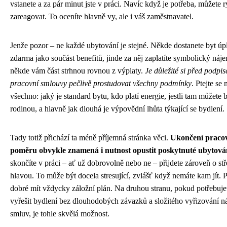
vstanete a za pár minut jste v práci. Navíc když je potřeba, můžete r
zareagovat. To oceníte hlavně vy, ale i váš zaměstnavatel.
Jenže pozor – ne každé ubytování je stejné. Někde dostanete byt úp
zdarma jako součást benefitů, jinde za něj zaplatíte symbolický náje
někde vám část strhnou rovnou z výplaty.
Je důležité si před podpi
pracovní smlouvy pečlivě prostudovat všechny podmínky
. Ptejte se 
všechno: jaký je standard bytu, kdo platí energie, jestli tam můžete b
rodinou, a hlavně jak dlouhá je výpovědní lhůta týkající se bydlení.
Tady totiž přichází ta méně příjemná stránka věci.
Ukončení praco
poměru obvykle znamená i nutnost opustit poskytnuté ubytová
skončíte v práci – ať už dobrovolně nebo ne – přijdete zároveň o st
hlavou. To může být docela stresující, zvlášť když nemáte kam jít. P
dobré mít vždycky záložní plán. Na druhou stranu, pokud potřebuje
vyřešit bydlení bez dlouhodobých závazků a složitého vyřizování 
smluv, je tohle skvělá možnost.