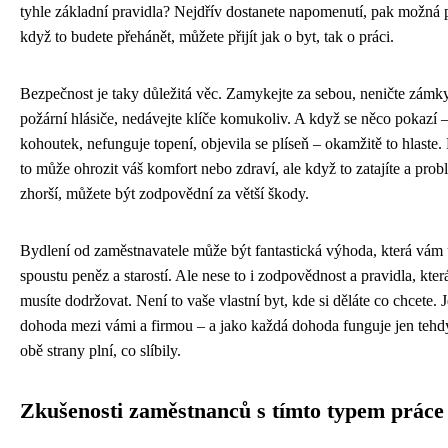
tyhle základní pravidla? Nejdřív dostanete napomenutí, pak možná 
když to budete přehánět, můžete přijít jak o byt, tak o práci.
Bezpečnost je taky důležitá věc. Zamykejte za sebou, neničte zámk
požární hlásiče, nedávejte klíče komukoliv. A když se něco pokazí –
kohoutek, nefunguje topení, objevila se plíseň – okamžitě to hlaste.
to může ohrozit váš komfort nebo zdraví, ale když to zatajíte a prob
zhorší, můžete být zodpovědní za větší škody.
Bydlení od zaměstnavatele může být fantastická výhoda, která vám 
spoustu peněz a starostí. Ale nese to i zodpovědnost a pravidla, kter
musíte dodržovat. Není to vaše vlastní byt, kde si děláte co chcete. J
dohoda mezi vámi a firmou – a jako každá dohoda funguje jen tehd
obě strany plní, co slíbily.
Zkušenosti zaměstnanců s tímto typem práce