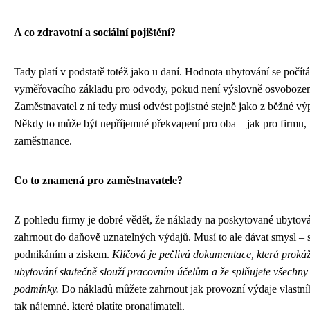
A co zdravotní a sociální pojištění?
Tady platí v podstatě totéž jako u daní. Hodnota ubytování se počít
vyměřovacího základu pro odvody, pokud není výslovně osvoboze
Zaměstnavatel z ní tedy musí odvést pojistné stejně jako z běžné výp
Někdy to může být nepříjemné překvapení pro oba – jak pro firmu, 
zaměstnance.
Co to znamená pro zaměstnavatele?
Z pohledu firmy je dobré vědět, že náklady na poskytované ubytová
zahrnout do daňově uznatelných výdajů. Musí to ale dávat smysl – s
podnikáním a ziskem.
Klíčová je pečlivá dokumentace, která prokáž
ubytování skutečně slouží pracovním účelům a že splňujete všechn
podmínky.
Do nákladů můžete zahrnout jak provozní výdaje vlastní
tak nájemné, které platíte pronajímateli.