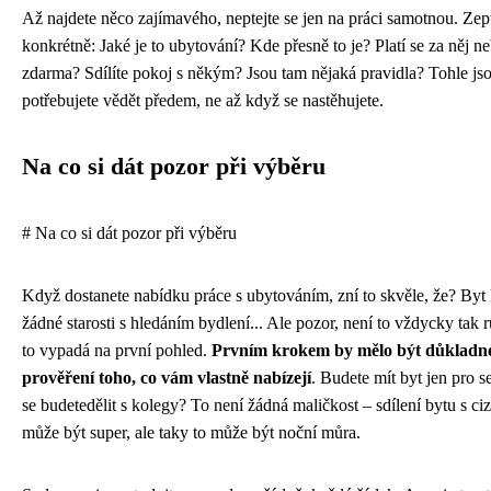
Až najdete něco zajímavého, neptejte se jen na práci samotnou. Zept
konkrétně: Jaké je to ubytování? Kde přesně to je? Platí se za něj ne
zdarma? Sdílíte pokoj s někým? Jsou tam nějaká pravidla? Tohle jso
potřebujete vědět předem, ne až když se nastěhujete.
Na co si dát pozor při výběru
# Na co si dát pozor při výběru
Když dostanete nabídku práce s ubytováním, zní to skvěle, že? Byt 
žádné starosti s hledáním bydlení... Ale pozor, není to vždycky tak 
to vypadá na první pohled.
Prvním krokem by mělo být důkladn
prověření toho, co vám vlastně nabízejí
. Budete mít byt jen pro s
se budetedělit s kolegy? To není žádná maličkost – sdílení bytu s ci
může být super, ale taky to může být noční můra.