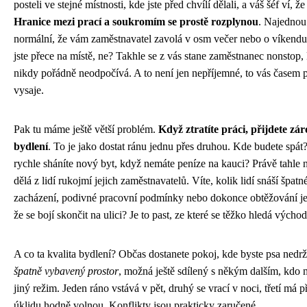
posteli ve stejné místnosti, kde jste před chvílí dělali, a váš šéf ví, ž
Hranice mezi prací a soukromím se prostě rozplynou
. Najednou
normální, že vám zaměstnavatel zavolá v osm večer nebo o víkend
jste přece na místě, ne? Takhle se z vás stane zaměstnanec nonstop, 
nikdy pořádně neodpočívá. A to není jen nepříjemné, to vás časem 
vysaje.
Pak tu máme ještě větší problém.
Když ztratíte práci, přijdete zá
bydlení
. To je jako dostat ránu jednu přes druhou. Kde budete spát
rychle sháníte nový byt, když nemáte peníze na kauci? Právě tahle n
dělá z lidí rukojmí jejich zaměstnavatelů. Víte, kolik lidí snáší špatn
zacházení, podivné pracovní podmínky nebo dokonce obtěžování je
že se bojí skončit na ulici? Je to past, ze které se těžko hledá východ
A co ta kvalita bydlení? Občas dostanete pokoj, kde byste psa nedrž
špatně vybavený prostor
, možná ještě sdílený s někým dalším, kdo 
jiný režim. Jeden ráno vstává v pět, druhý se vrací v noci, třetí má 
úklidu hodně volnou. Konflikty jsou prakticky zaručené.