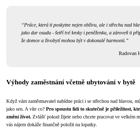
Práce, která ti poskytne nejen obživu, ale i střechu nad hla
jako dar osudu - šetří tvé kroky i peněženku, a zároveň ti př
že domov a živobytí mohou být v dokonalé harmonii.
Radovan 
Výhody zaměstnání včetně ubytování v bytě
Když vám zaměstnavatel nabídne práci i se střechou nad hlavou, mů
jako sen. A víte co?
Pro spoustu lidí to skutečně je příležitost, kt
změní život.
Zvlášť pokud žijete nebo chcete pracovat ve velkém m
vás nájem dokáže finančně položit na lopatky.