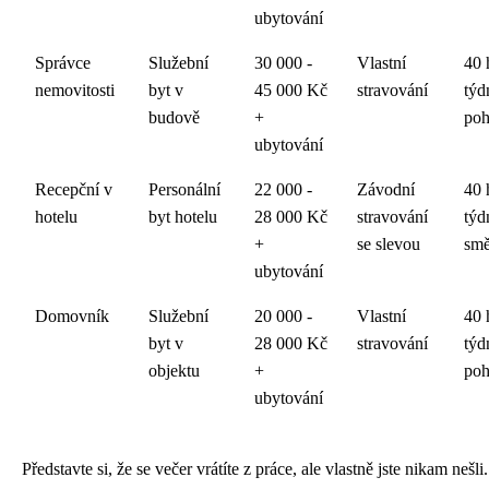
ubytování
Správce
Služební
30 000 -
Vlastní
40 
nemovitosti
byt v
45 000 Kč
stravování
týd
budově
+
poh
ubytování
Recepční v
Personální
22 000 -
Závodní
40 
hotelu
byt hotelu
28 000 Kč
stravování
týd
+
se slevou
sm
ubytování
Domovník
Služební
20 000 -
Vlastní
40 
byt v
28 000 Kč
stravování
týd
objektu
+
poh
ubytování
Představte si, že se večer vrátíte z práce, ale vlastně jste nikam nešli