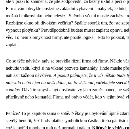
ale v praxi to znamená, že jste zodpovědní za běžný úklid a péči o p
Firma vám obvykle poskytne základní vybavení – nábytek, lednici, 
možná i mikrovlnku nebo televizi. S těmito věcmi musíte zacházet 
Rozbijete okno při divokém večírku? Spálíte sporák tím, že jste za
vypnout plotýnku? Pravděpodobně budete muset zaplatit opravu n
věc. To není zlomyslnost firmy, ale prostě logika – kdo to pokazil, t
zaplatí.
Co se týče návštěv, tady se pravidla různí firma od firmy. Někde v
nebude vadit, když si na víkend pozvete kamarády. Jinde musíte p
nahlásit každou návštěvu.
A pokud plánujete, že u vás někdo bude b
natrvalo nebo i jen na delší dobu, na to většinou potřebujete speciál
souhlas.
Dává to smysl – byt dostáváte vy jako zaměstnanec, ne va
přítelkyně nebo kamarád. Firma má právo vědět, kdo v jejím bytě vla
Peníze? To je kapitola sama o sobě. Někdy je ubytování úplně zdar
skvělý benefit, že? Jindy platíte symbolickou částku, třeba pár tisíc
což je pořád mnohem míň než normální nájem.
Klíčové je vědět, co