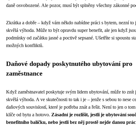
daně osvobozené. Ale pozor, musí být splněny všechny zákonné p
Zkrátka a dobře – když vám někdo nabídne práci s bytem, nezní to 
skvělá výhoda. Může to být opravdu super benefit, ale jen když jso
podmínky od začátku jasné a poctivě sepsané. Ušetříte si spoustu sta
možných konfliktů.
Daňové dopady poskytnutého ubytování pro
zaměstnance
Když zaměstnavatel poskytuje svým lidem ubytování, může to znít 
skvělá výhoda. A ve skutečnosti to tak i je – jenže s sebou to nese c
daňových souvislostí, které je potřeba znát a řešit. Není to jen o tom
klíče od bytu a hotovo.
Zásadní je rozlišit, jestli je ubytování sou
benefitního balíčku, nebo jestli bez něj prostě nejde danou práci