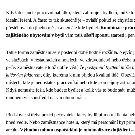
Když dostanete pracovní nabídku, která zahrnuje i bydlení, může to 
ideální řešení. A často to tak skutečně je – zvlášť pokud se chystáte 
přestěhovat do jiného města a nemáte kde bydlet.
Kombinace prác
zajištěného ubytování v bytě
vám totiž ušetří spoustu starostí i pen
Tahle forma zaměstnání se v poslední době hodně rozšířila. Nejvíc j
ve službách, v restauracích a hotelech, ve zdravotnictví nebo třeba 
péče. Zaměstnavatelé totiž dobře vědí, že
poskytnutí bydlení může b
klíčovým faktorem
, díky kterému k nim přijdou kvalitní lidé. Obzvlá
místech, kde je nedostatek pracovníků nebo kde jsou nájmy astrono
Když nemusíte řešit, kde budete bydlet a kolik vás to bude stát, můž
mnohem víc soustředit na samotnou práci.
Představte si třeba pozici pečovatele, který bydlí přímo u klienta ne
hned vedle. Nebo zaměstnance hotelu, který má personální byt pří
areálu.
Výhodou tohoto uspořádání je minimalizace dojíždění
– 