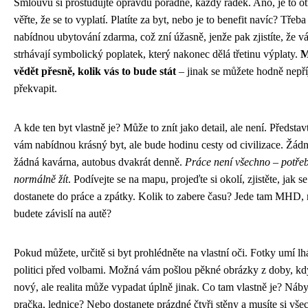
Smlouvu si prostudujte opravdu pořádně, každý řádek. Ano, je to ot
věřte, že se to vyplatí. Platíte za byt, nebo je to benefit navíc? Třeb
nabídnou ubytování zdarma, což zní úžasně, jenže pak zjistíte, že v
strhávají symbolický poplatek, který nakonec dělá třetinu výplaty.
M
vědět přesně, kolik vás to bude stát
– jinak se můžete hodně nepř
překvapit.
A kde ten byt vlastně je? Může to znít jako detail, ale není. Představt
vám nabídnou krásný byt, ale bude hodinu cesty od civilizace. Žád
žádná kavárna, autobus dvakrát denně.
Práce není všechno – potřeb
normálně žít
. Podívejte se na mapu, projeďte si okolí, zjistěte, jak 
dostanete do práce a zpátky. Kolik to zabere času? Jede tam MHD,
budete závislí na autě?
Pokud můžete, určitě si byt prohlédněte na vlastní oči. Fotky umí lh
politici před volbami. Možná vám pošlou pěkné obrázky z doby, kd
nový, ale realita může vypadat úplně jinak. Co tam vlastně je? Náby
pračka, lednice? Nebo dostanete prázdné čtyři stěny a musíte si vše