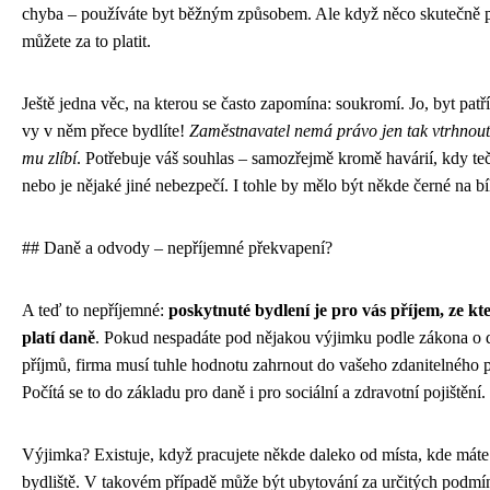
chyba – používáte byt běžným způsobem. Ale když něco skutečně p
můžete za to platit.
Ještě jedna věc, na kterou se často zapomína: soukromí. Jo, byt patří
vy v něm přece bydlíte!
Zaměstnavatel nemá právo jen tak vtrhnout
mu zlíbí
. Potřebuje váš souhlas – samozřejmě kromě havárií, kdy te
nebo je nějaké jiné nebezpečí. I tohle by mělo být někde černé na b
## Daně a odvody – nepříjemné překvapení?
A teď to nepříjemné:
poskytnuté bydlení je pro vás příjem, ze kt
platí daně
. Pokud nespadáte pod nějakou výjimku podle zákona o 
příjmů, firma musí tuhle hodnotu zahrnout do vašeho zdanitelného 
Počítá se to do základu pro daně i pro sociální a zdravotní pojištění.
Výjimka? Existuje, když pracujete někde daleko od místa, kde máte 
bydliště. V takovém případě může být ubytování za určitých podmí