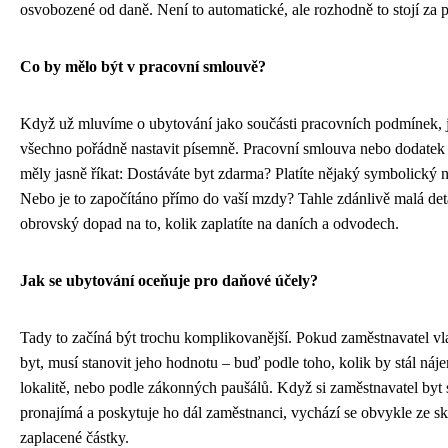
osvobozené od daně. Není to automatické, ale rozhodně to stojí za p
Co by mělo být v pracovní smlouvě?
Když už mluvíme o ubytování jako součásti pracovních podmínek, je
všechno pořádně nastavit písemně. Pracovní smlouva nebo dodatek 
měly jasně říkat: Dostáváte byt zdarma? Platíte nějaký symbolický 
Nebo je to započítáno přímo do vaší mzdy? Tahle zdánlivě malá det
obrovský dopad na to, kolik zaplatíte na daních a odvodech.
Jak se ubytování oceňuje pro daňové účely?
Tady to začíná být trochu komplikovanější. Pokud zaměstnavatel vla
byt, musí stanovit jeho hodnotu – buď podle toho, kolik by stál náj
lokalitě, nebo podle zákonných paušálů. Když si zaměstnavatel byt
pronajímá a poskytuje ho dál zaměstnanci, vychází se obvykle ze s
zaplacené částky.