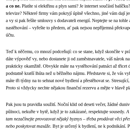
a co ne.
Platíte si elektřinu a plyn sami? Je internet součástí balíčku
televize? Některé firmy vám pokryjí úplně všechno, jiné vám dají je
a vy si pak řešíte smlouvy s dodavateli energií. Neptejte se na tohle
nastěhování – vyřešte to předem, ať pak nejsou nepříjemná překvap
účtu.
Teď k něčemu, co mnozí podceňují: co se stane, když skončíte v pr
dáte výpověď vy, nebo dostanete ji od zaměstnavatele, váš nárok na
prakticky okamžitě. Obvykle máte na vystěhování patnáct až třicet d
podstatně kratší lhůta než u běžného nájmu. Představte si, že vás vy
máte tři týdny na to sehnat nové bydlení a přestěhovat se. Stresující,
Proto si vždycky nechte nějakou finanční rezervu a mějte v hlavě p
Pak jsou tu pravidla soužití. Noční klid od deseti večer, žádné duni
půlnoci, nekuřte v bytě, když je to zakázané, respektujte sousedy.
A
tam nezačínejte provozovat nějaký byznys – třeba prodávat věci pře
nebo poskytovat masáže.
Byt je určený k bydlení, ne k podnikání. P