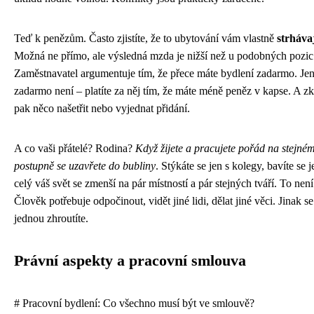
Teď k penězům. Často zjistíte, že to ubytování vám vlastně
strhávaj
Možná ne přímo, ale výsledná mzda je nižší než u podobných pozic 
Zaměstnavatel argumentuje tím, že přece máte bydlení zadarmo. Jen
zadarmo není – platíte za něj tím, že máte méně peněz v kapse. A zk
pak něco našetřit nebo vyjednat přidání.
A co vaši přátelé? Rodina?
Když žijete a pracujete pořád na stejném
postupně se uzavřete do bubliny
. Stýkáte se jen s kolegy, bavíte se j
celý váš svět se zmenší na pár místností a pár stejných tváří. To nen
Člověk potřebuje odpočinout, vidět jiné lidi, dělat jiné věci. Jinak se
jednou zhroutíte.
Právní aspekty a pracovní smlouva
# Pracovní bydlení: Co všechno musí být ve smlouvě?