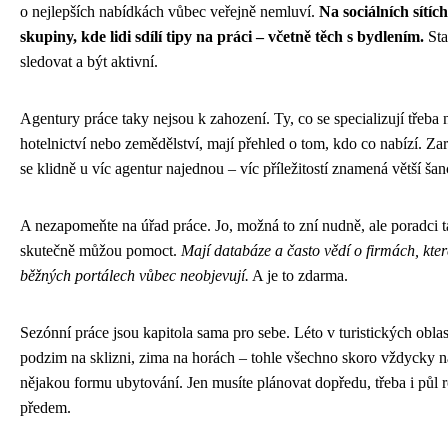
o nejlepších nabídkách vůbec veřejně nemluví.
Na sociálních sítíc
skupiny, kde lidi sdílí tipy na práci – včetně těch s bydlením.
Sta
sledovat a být aktivní.
Agentury práce taky nejsou k zahození. Ty, co se specializují třeba 
hotelnictví nebo zemědělství, mají přehled o tom, kdo co nabízí. Zar
se klidně u víc agentur najednou – víc příležitostí znamená větší šan
A nezapomeňte na úřad práce. Jo, možná to zní nudně, ale poradci 
skutečně můžou pomoct.
Mají databáze a často vědí o firmách, kter
běžných portálech vůbec neobjevují.
A je to zdarma.
Sezónní práce jsou kapitola sama pro sebe. Léto v turistických oblas
podzim na sklizni, zima na horách – tohle všechno skoro vždycky n
nějakou formu ubytování. Jen musíte plánovat dopředu, třeba i půl 
předem.