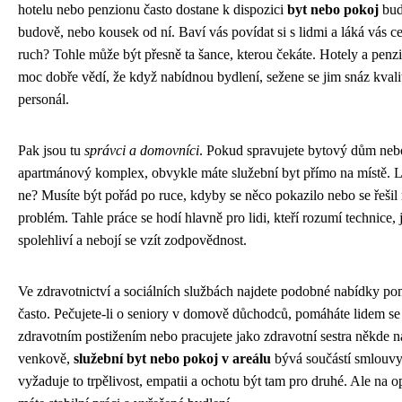
hotelu nebo penzionu často dostane k dispozici
byt nebo pokoj
buď
budově, nebo kousek od ní. Baví vás povídat si s lidmi a láká vás c
ruch? Tohle může být přesně ta šance, kterou čekáte. Hotely a penzi
moc dobře vědí, že když nabídnou bydlení, sežene se jim snáz kvali
personál.
Pak jsou tu
správci a domovníci
. Pokud spravujete bytový dům neb
apartmánový komplex, obvykle máte služební byt přímo na místě. 
ne? Musíte být pořád po ruce, kdyby se něco pokazilo nebo se řešil
problém. Tahle práce se hodí hlavně pro lidi, kteří rozumí technice, 
spolehliví a nebojí se vzít zodpovědnost.
Ve zdravotnictví a sociálních službách najdete podobné nabídky p
často. Pečujete-li o seniory v domově důchodců, pomáháte lidem se
zdravotním postižením nebo pracujete jako zdravotní sestra někde n
venkově,
služební byt nebo pokoj v areálu
bývá součástí smlouvy
vyžaduje to trpělivost, empatii a ochotu být tam pro druhé. Ale na o