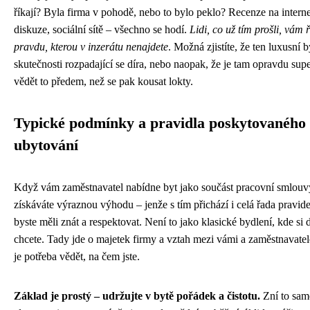
říkají? Byla firma v pohodě, nebo to bylo peklo? Recenze na interne
diskuze, sociální sítě – všechno se hodí.
Lidi, co už tím prošli, vám
pravdu, kterou v inzerátu nenajdete
. Možná zjistíte, že ten luxusní b
skutečnosti rozpadající se díra, nebo naopak, že je tam opravdu supe
vědět to předem, než se pak kousat lokty.
Typické podmínky a pravidla poskytovaného
ubytování
Když vám zaměstnavatel nabídne byt jako součást pracovní smlouv
získáváte výraznou výhodu – jenže s tím přichází i celá řada pravide
byste měli znát a respektovat. Není to jako klasické bydlení, kde si 
chcete. Tady jde o majetek firmy a vztah mezi vámi a zaměstnavate
je potřeba vědět, na čem jste.
Základ je prostý – udržujte v bytě pořádek a čistotu.
Zní to sam