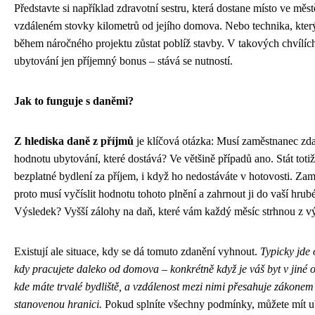
Představte si například zdravotní sestru, která dostane místo ve měst
vzdáleném stovky kilometrů od jejího domova. Nebo technika, kter
během náročného projektu zůstat poblíž stavby. V takových chvílíc
ubytování jen příjemný bonus – stává se nutností.
Jak to funguje s daněmi?
Z hlediska daně z příjmů
je klíčová otázka: Musí zaměstnanec zda
hodnotu ubytování, které dostává? Ve většině případů ano. Stát toti
bezplatné bydlení za příjem, i když ho nedostáváte v hotovosti. Zam
proto musí vyčíslit hodnotu tohoto plnění a zahrnout ji do vaší hrub
Výsledek? Vyšší zálohy na daň, které vám každý měsíc strhnou z vý
Existují ale situace, kdy se dá tomuto zdanění vyhnout.
Typicky jde 
kdy pracujete daleko od domova – konkrétně když je váš byt v jiné o
kde máte trvalé bydliště, a vzdálenost mezi nimi přesahuje zákonem
stanovenou hranici.
Pokud splníte všechny podmínky, můžete mít u