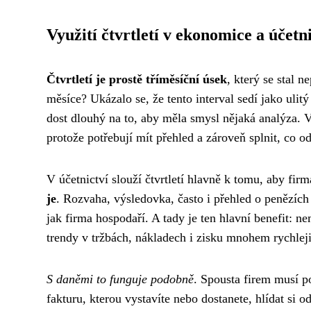
Využití čtvrtletí v ekonomice a účetni
Čtvrtletí je prostě tříměsíční úsek
, který se stal 
měsíce? Ukázalo se, že tento interval sedí jako ulitý
dost dlouhý na to, aby měla smysl nějaká analýza. V
protože potřebují mít přehled a zároveň splnit, co od
V účetnictví slouží čtvrtletí hlavně k tomu, aby fi
je
. Rozvaha, výsledovka, často i přehled o penězích
jak firma hospodaří. A tady je ten hlavní benefit: nem
trendy v tržbách, nákladech i zisku mnohem rychleji
S daněmi to funguje podobně
. Spousta firem musí p
fakturu, kterou vystavíte nebo dostanete, hlídat si o