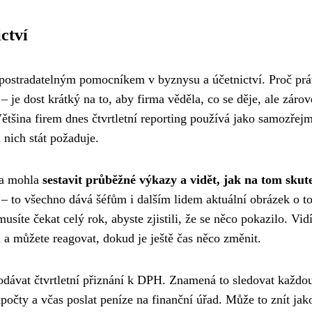
ctví
nepostradatelným pomocníkem v byznysu a účetnictví. Proč prá
 – je dost krátký na to, aby firma věděla, co se děje, ale záro
ětšina firem dnes čtvrtletní reporting používá jako samozřejm
 nich stát požaduje.
rma mohla
sestavit průběžné výkazy a vidět, jak na tom skut
 – to všechno dává šéfům i dalším lidem aktuální obrázek o t
usíte čekat celý rok, abyste zjistili, že se něco pokazilo. Vidí
 a můžete reagovat, dokud je ještě čas něco změnit.
odávat čtvrtletní přiznání k DPH. Znamená to sledovat každo
dpočty a včas poslat peníze na finanční úřad. Může to znít jak