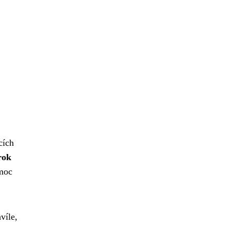
cích
rok
 moc
víle,