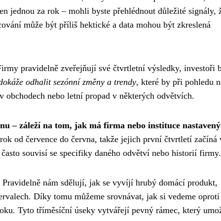
jen jednou za rok – mohli byste přehlédnout důležité signály, 
ování může být příliš hektické a data mohou být zkreslená
 Firmy pravidelně zveřejňují své čtvrtletní výsledky, investoři 
dokáže odhalit sezónní změny a trendy
, které by při pohledu n
 v obchodech nebo letní propad v některých odvětvích.
dnu – záleží na tom, jak má firma nebo instituce nastavený
ok od července do června, takže jejich první čtvrtletí začíná v
asto souvisí se specifiky daného odvětví nebo historií firmy.
. Pravidelně nám sdělují, jak se vyvíjí hrubý domácí produkt,
ntervalech. Díky tomu můžeme srovnávat, jak si vedeme oproti
oku. Tyto tříměsíční úseky vytvářejí pevný rámec, který umo