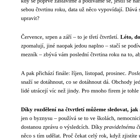
kdy se poprvé zastavíme a podíváme se, jestli se nám
sebou čtvrtinu roku, data už něco vypovídají. Dává
upravit?
Července, srpen a září – to je třetí čtvrtletí.
Léto, do
zpomalují, jiné naopak jedou naplno – stačí se podí
mezník – zbývá vám poslední čtvrtina roku na to, aby
A pak přichází finále: říjen, listopad, prosinec.
Posle
snaží se dotáhnout, co se dotáhnout dá. Obchody je
lidé utrácejí víc než jindy. Pro mnoho firem je tohle
Díky rozdělení na čtvrtletí můžeme sledovat, jak
jen o byznysu – používá se to ve školách, nemocnicíc
dostanou zprávu o výsledcích. Díky
pravidelnému č
něco s tím udělat. Proč čekat celý rok, když zjistít