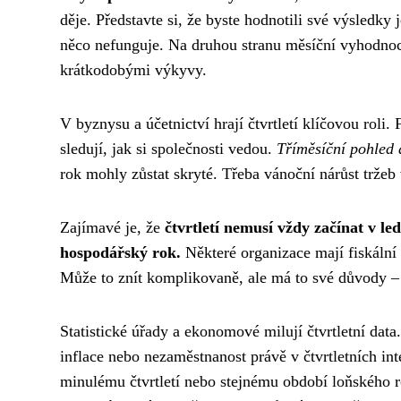
děje. Představte si, že byste hodnotili své výsledky 
něco nefunguje. Na druhou stranu měsíční vyhodnoc
krátkodobými výkyvy.
V byznysu a účetnictví hrají čtvrtletí klíčovou roli.
sledují, jak si společnosti vedou.
Tříměsíční pohled 
rok mohly zůstat skryté. Třeba vánoční nárůst tržeb
Zajímavé je, že
čtvrtletí nemusí vždy začínat v le
hospodářský rok.
Některé organizace mají fiskální r
Může to znít komplikovaně, ale má to své důvody – č
Statistické úřady a ekonomové milují čtvrtletní data
inflace nebo nezaměstnanost právě v čtvrtletních i
minulému čtvrtletí nebo stejnému období loňského r