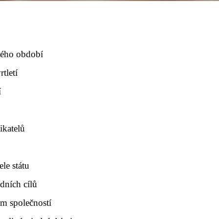
ového období
tletí
í
ikatelů
ele státu
dních cílů
ům společností