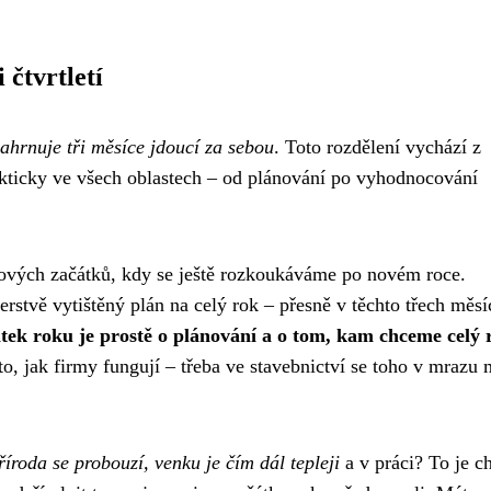
 čtvrtletí
zahrnuje tři měsíce jdoucí za sebou
. Toto rozdělení vychází z
kticky ve všech oblastech – od plánování po vyhodnocování
as nových začátků, kdy se ještě rozkoukáváme po novém roce.
čerstvě vytištěný plán na celý rok – přesně v těchto třech měsí
tek roku je prostě o plánování a o tom, kam chceme celý 
 to, jak firmy fungují – třeba ve stavebnictví se toho v mrazu
říroda se probouzí, venku je čím dál tepleji
a v práci? To je ch