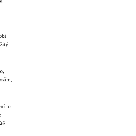
za
obí
žitý
o,
božím,
ní to
e
ště