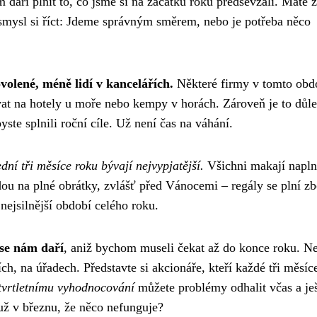
 daří plnit to, co jsme si na začátku roku předsevzali. Máte 
 smysl si říct: Jdeme správným směrem, nebo je potřeba něco
volené, méně lidí v kancelářích.
Některé firmy v tomto obd
vat na hotely u moře nebo kempy v horách. Zároveň je to důle
ste splnili roční cíle. Už není čas na váhání.
dní tři měsíce roku bývají nejvypjatější.
Všichni makají napln
dou na plné obrátky, zvlášť před Vánocemi – regály se plní z
 nejsilnější období celého roku.
 se nám daří
, aniž bychom museli čekat až do konce roku. Ne
h, na úřadech. Představte si akcionáře, kteří každé tři měsíc
tvrtletnímu vyhodnocování
můžete problémy odhalit včas a je
e už v březnu, že něco nefunguje?