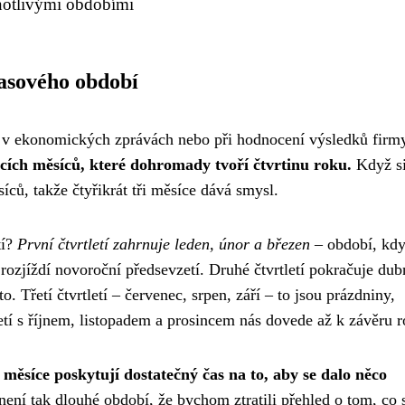
dnotlivými obdobími
časového období
ci, v ekonomických zprávách nebo při hodnocení výsledků firm
ucích měsíců, které dohromady tvoří čtvrtinu roku.
Když si
íců, takže čtyřikrát tři měsíce dává smysl.
tí?
První čtvrtletí zahrnuje leden, únor a březen
– období, kdy
rozjíždí novoroční předsevzetí. Druhé čtvrtletí pokračuje du
 Třetí čtvrtletí – červenec, srpen, září – to jsou prázdniny,
letí s říjnem, listopadem a prosincem nás dovede až k závěru r
 měsíce poskytují dostatečný čas na to, aby se dalo něco
 není tak dlouhé období, že bychom ztratili přehled o tom, co 