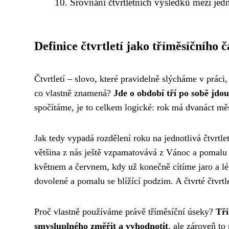
Srovnání čtvrtletních výsledků mezi je
Definice čtvrtletí jako tříměsíčního 
Čtvrtletí – slovo, které pravidelně slýcháme v prá
co vlastně znamená?
Jde o období tří po sobě jdo
spočítáme, je to celkem logické: rok má dvanáct měs
Jak tedy vypadá rozdělení roku na jednotlivá čtvrtle
většina z nás ještě vzpamatovává z Vánoc a pomalu 
květnem a červnem, kdy už konečně cítíme jaro a léto.
dovolené a pomalu se blížící podzim. A čtvrté čtvrt
Proč vlastně používáme právě tříměsíční úseky?
Tři
smysluplného změřit a vyhodnotit
, ale zároveň to