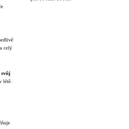
že
bedlivě
a celý
 svůj
 létě.
žňuje