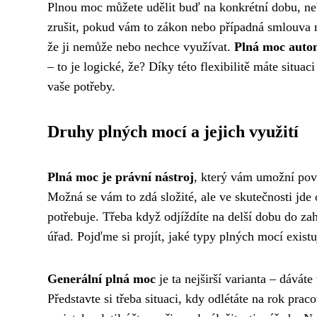
Plnou moc můžete udělit buď na konkrétní dobu, ne
zrušit, pokud vám to zákon nebo případná smlouva n
že ji nemůže nebo nechce využívat.
Plná moc autom
– to je logické, že? Díky této flexibilitě máte situa
vaše potřeby.
Druhy plných mocí a jejich využití
Plná moc je právní nástroj
, který vám umožní pově
Možná se vám to zdá složité, ale ve skutečnosti jde
potřebuje. Třeba když odjíždíte na delší dobu do za
úřad. Pojďme si projít, jaké typy plných mocí existuj
Generální plná moc
je ta nejširší varianta – dávát
Představte si třeba situaci, kdy odlétáte na rok pr