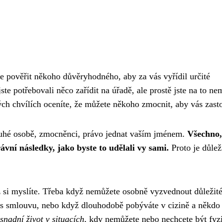
e pověřit někoho důvěryhodného, aby za vás vyřídil určité
jste potřebovali něco zařídit na úřadě, ale prostě jste na to ne
vých chvílích oceníte, že můžete někoho zmocnit, aby vás zasto
ruhé osobě, zmocněnci, právo jednat vaším jménem.
Všechno,
vní následky, jako byste to udělali vy sami.
Proto je důlež
ež si myslíte. Třeba když nemůžete osobně vyzvednout důležit
ás smlouvu, nebo když dlouhodobě pobýváte v cizině a někdo
nadní život v situacích
, kdy nemůžete nebo nechcete být fyz