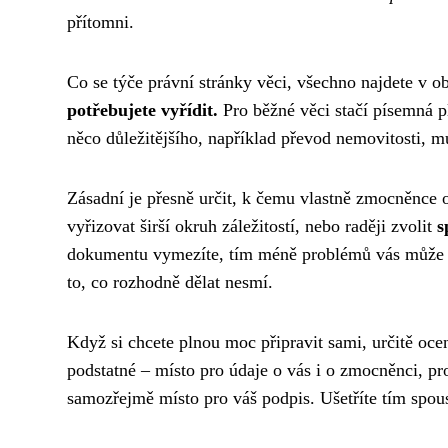
přítomni.
Co se týče právní stránky věci, všechno najdete v
potřebujete vyřídit.
Pro běžné věci stačí písemná 
něco důležitějšího, například převod nemovitosti, mus
Zásadní je přesně určit, k čemu vlastně zmocněnce
vyřizovat širší okruh záležitostí, nebo raději zvolit
s
dokumentu vymezíte, tím méně problémů vás může po
to, co rozhodně dělat nesmí.
Když si chcete plnou moc připravit sami, určitě oce
podstatné – místo pro údaje o vás i o zmocněnci, 
samozřejmě místo pro váš podpis. Ušetříte tím spou