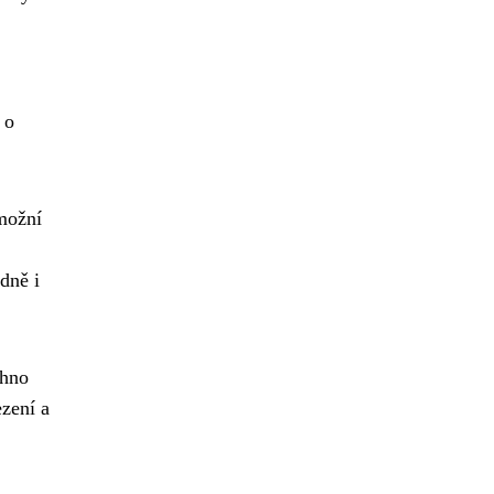
 o
možní
dně i
chno
zení a