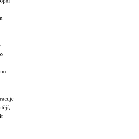
hopni
en
e
ho
 mu
pracuje
tějí,
it