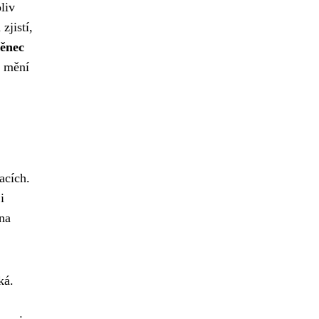
liv
zjistí,
něnec
e mění
acích.
i
 na
ká.