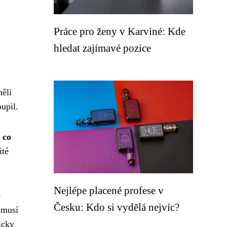
Práce pro ženy v Karviné: Kde
hledat zajímavé pozice
měli
upil.
 co
ité
Nejlépe placené profese v
é
Česku: Kdo si vydělá nejvíc?
 musí
icky