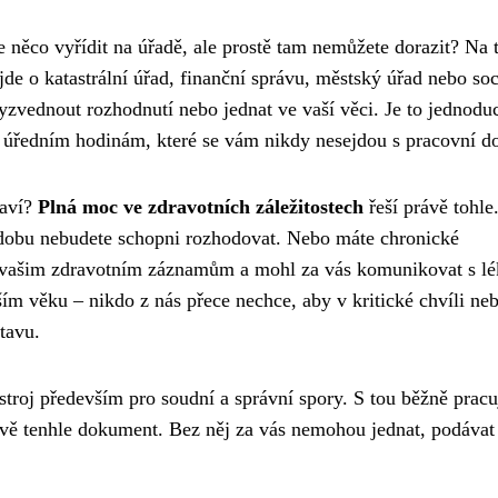
e něco vyřídit na úřadě, ale prostě tam nemůžete dorazit? Na 
jde o katastrální úřad, finanční správu, městský úřad nebo so
vednout rozhodnutí nebo jednat ve vaší věci. Je to jednodu
i úředním hodinám, které se vám nikdy nesejdou s pracovní d
raví?
Plná moc ve zdravotních záležitostech
řeší právě tohle
u dobu nebudete schopni rozhodovat. Nebo máte chronické
k vašim zdravotním záznamům a mohl za vás komunikovat s lé
ím věku – nikdo z nás přece nechce, aby v kritické chvíli ne
tavu.
ástroj především pro soudní a správní spory. S tou běžně pracu
rávě tenhle dokument. Bez něj za vás nemohou jednat, podávat