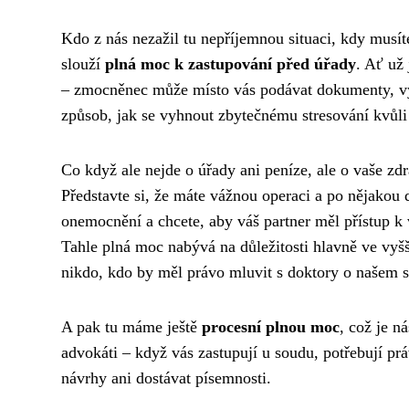
Kdo z nás nezažil tu nepříjemnou situaci, kdy musít
slouží
plná moc k zastupování před úřady
. Ať už 
– zmocněnec může místo vás podávat dokumenty, vyz
způsob, jak se vyhnout zbytečnému stresování kvůl
Co když ale nejde o úřady ani peníze, ale o vaše zd
Představte si, že máte vážnou operaci a po nějako
onemocnění a chcete, aby váš partner měl přístup 
Tahle plná moc nabývá na důležitosti hlavně ve vyšš
nikdo, kdo by měl právo mluvit s doktory o našem s
A pak tu máme ještě
procesní plnou moc
, což je n
advokáti – když vás zastupují u soudu, potřebují p
návrhy ani dostávat písemnosti.