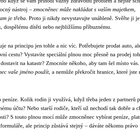
 Nebo když se vám přihodí vážný zdravotní problém a nejste sc
mocný nástroj –
zmocněnec může nakládat s vaším majetkem,
am je třeba
. Proto ji nikdy nevystavujte unáhleně. Svěřte ji j
, dospělému dítěti nebo nejbližšímu příbuznému.
uje na principu jen tohle a nic víc. Potřebujete prodat auto, al
ní cestu? Vystavíte speciální plnou moc přesně na prodej to
dostavit na katastr? Zmocníte někoho, aby tam šel místo vás.
nec vaše jméno použít
, a nemůže překročit hranice, které jste
o peníze. Kolik rodin ji využívá, když třeba jeden z partnerů 
nému účtu? Nebo starší rodiče, kteří už nechodí tak dobře a ch
osti? S touto plnou mocí může zmocněnec vybírat peníze, plat
í formuláře, ale princip zůstává stejný – dáváte někomu právo