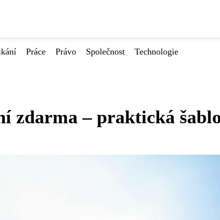
ikání
Práce
Právo
Společnost
Technologie
ní zdarma – praktická šabl