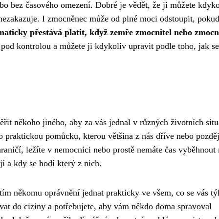
bo bez časového omezení. Dobré je vědět, že ji můžete kdyko
ezakazuje. I zmocněnec může od plné moci odstoupit, pokud 
aticky přestává platit, když zemře zmocnitel nebo zmoc
ci pod kontrolou a můžete ji kdykoliv upravit podle toho, jak s
řit někoho jiného, aby za vás jednal v různých životních situ
 o praktickou pomůcku, kterou většina z nás dříve nebo pozděj
hraničí, ležíte v nemocnici nebo prostě nemáte čas vyběhnout
í a kdy se hodí který z nich.
e tím někomu oprávnění jednat prakticky ve všem, co se vás tý
acovat do ciziny a potřebujete, aby vám někdo doma spravoval