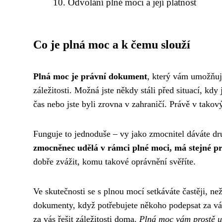
Odvolání plné moci a její platnost
Co je plná moc a k čemu slouží
Plná moc je právní dokument
, který vám umožňuj
záležitosti. Možná jste někdy stáli před situací, kdy 
čas nebo jste byli zrovna v zahraničí. Právě v tako
Funguje to jednoduše – vy jako zmocnitel dáváte d
zmocněnec udělá v rámci plné moci, má stejné prá
dobře zvážit, komu takové oprávnění svěříte.
Ve skutečnosti se s plnou mocí setkáváte častěji, n
dokumenty, když potřebujete někoho podepsat za v
za vás řešit záležitosti doma.
Plná moc vám prostě us