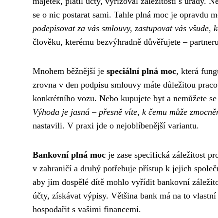
majetek, platil účty, vyřizoval záležitosti s úřady.
se o nic postarat sami. Tahle plná moc je opravdu 
podepisovat za vás smlouvy, zastupovat vás všude, k
člověku, kterému bezvýhradně důvěřujete – partneru
Mnohem běžnější je
speciální plná moc
, která fung
zrovna v den podpisu smlouvy máte důležitou pracov
konkrétního vozu. Nebo kupujete byt a nemůžete se 
Výhoda je jasná – přesně víte, k čemu může zmocně
nastavili. V praxi jde o nejoblíbenější variantu.
Bankovní plná moc
je zase specifická záležitost pr
v zahraničí a druhý potřebuje přístup k jejich společ
aby jim dospělé dítě mohlo vyřídit bankovní záležit
účty, získávat výpisy. Většina bank má na to vlastn
hospodařit s vašimi financemi.