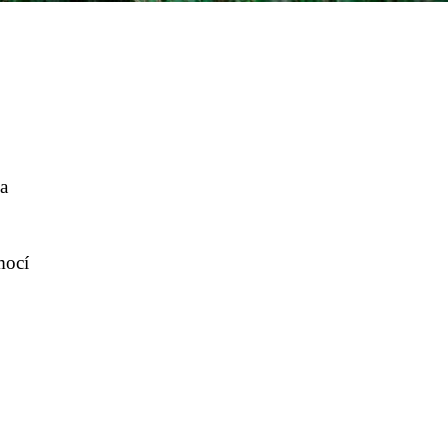
na
mocí