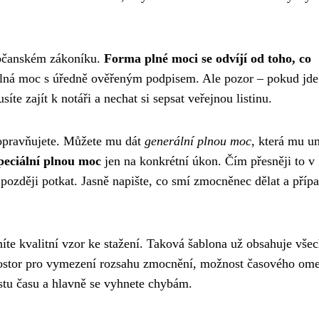
 občanském zákoníku.
Forma plné moci se odvíjí od toho, co
plná moc s úředně ověřeným podpisem. Ale pozor – pokud jde
íte zajít k notáři a nechat si sepsat veřejnou listinu.
 opravňujete. Můžete mu dát
generální plnou moc
, která mu u
peciální plnou moc
jen na konkrétní úkon. Čím přesněji to v
zději potkat. Jasně napište, co smí zmocněnec dělat a přípa
níte kvalitní vzor ke stažení. Taková šablona už obsahuje vše
prostor pro vymezení rozsahu zmocnění, možnost časového ome
stu času a hlavně se vyhnete chybám.