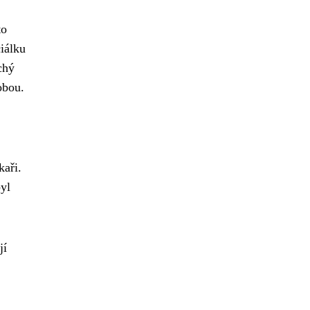
to
ciálku
chý
obou.
.
kaři.
byl
jí