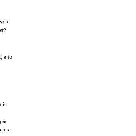
avdu
st?
, a to
nic
 pár
etu a