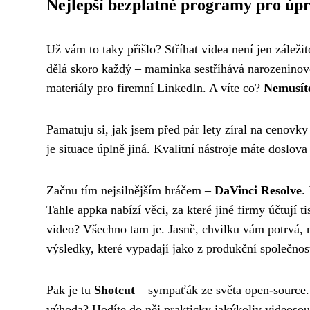
Nejlepší bezplatné programy pro úp
Už vám to taky přišlo? Stříhat videa není jen záleži
dělá skoro každý – maminka sestříhává narozeninové
materiály pro firemní LinkedIn. A víte co?
Nemusíte
Pamatuju si, jak jsem před pár lety zíral na cenovky
je situace úplně jiná. Kvalitní nástroje máte doslova
Začnu tím nejsilnějším hráčem –
DaVinci Resolve
.
Tahle appka nabízí věci, za které jiné firmy účtují
video? Všechno tam je. Jasně, chvilku vám potrvá, n
výsledky, které vypadají jako z produkční společnos
Pak je tu
Shotcut
– sympaťák ze světa open-source.
výhoda? Hodíte do něj prakticky jakýkoliv videosou