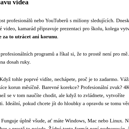
ravu videa
tost profesionálů nebo YouTuberů s miliony sledujících. Dnesk
 video, kamarád připravuje prezentaci pro školu, kolega vytv
 za to utrácet ani korunu
.
 profesionálních programů a říkal si, že to prostě není pro mě
 na dosah ruky.
 Když tohle poprvé vidíte, nechápete, proč je to zadarmo. Váž
 tisíce korun měsíčně. Barevné korekce? Profesionální zvuk? 4
ež se v tom naučíte chodit, ale když to zvládnete, vytvoříte
ti. Ideální, pokud chcete jít do hloubky a opravdu se tomu vě
 Funguje úplně všude, ať máte Windows, Mac nebo Linux. Ne
bor a prostě to pojede. Žádné tento formát není podporován,