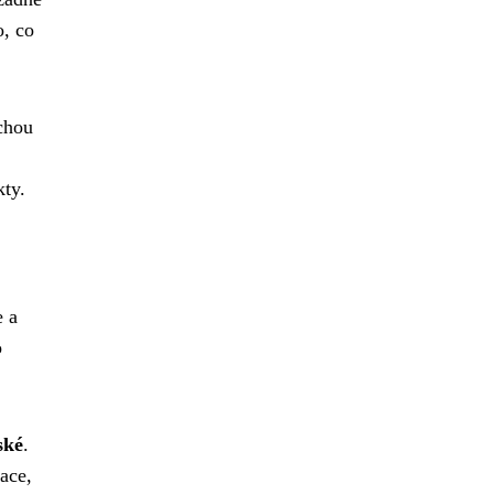
o, co
uchou
kty.
e a
o
ské
.
ace,