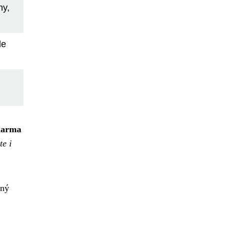
ny,
le
zdarma
te i
dný