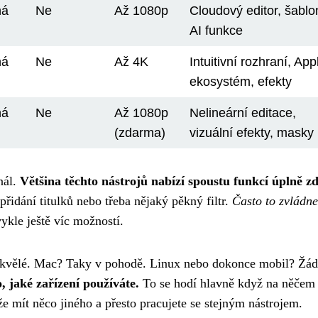
ná
Ne
Až 1080p
Cloudový editor, šablo
AI funkce
ná
Ne
Až 4K
Intuitivní rozhraní, App
ekosystém, efekty
ná
Ne
Až 1080p
Nelineární editace,
(zdarma)
vizuální efekty, masky
nál.
Většina těchto nástrojů nabízí spoustu funkcí úplně 
přidání titulků nebo třeba nějaký pěkný filtr.
Často to zvládne
vykle ještě víc možností.
kvělé. Mac? Taky v pohodě. Linux nebo dokonce mobil? Žá
, jaké zařízení používáte.
To se hodí hlavně když na něčem
 mít něco jiného a přesto pracujete se stejným nástrojem.