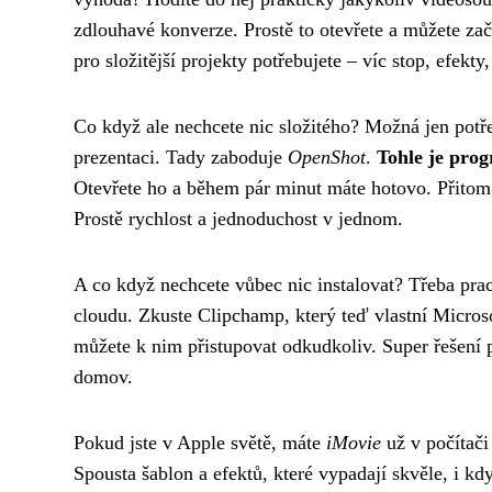
zdlouhavé konverze. Prostě to otevřete a můžete začí
pro složitější projekty potřebujete – víc stop, efekty
Co když ale nechcete nic složitého? Možná jen potře
prezentaci. Tady zaboduje
OpenShot
.
Tohle je prog
Otevřete ho a během pár minut máte hotovo. Přitom 
Prostě rychlost a jednoduchost v jednom.
A co když nechcete vůbec nic instalovat? Třeba prac
cloudu. Zkuste Clipchamp, který teď vlastní Microsof
můžete k nim přistupovat odkudkoliv. Super řešení 
domov.
Pokud jste v Apple světě, máte
iMovie
už v počítači
Spousta šablon a efektů, které vypadají skvěle, i k