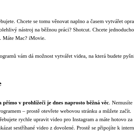
řebujete. Chcete se tomu věnovat naplno a časem vytvářet opr
olehlivý nástroj na běžnou práci? Shotcut. Chcete jednoducho
í. Máte Mac? iMovie.
rogramů vám dá možnost vytvářet videa, na která budete pyšní
e
 přímo v prohlížeči je dnes naprosto běžná věc
. Nemusíte 
programem – prostě otevřete webovou stránku a můžete začít.
třebujete rychle upravit video pro Instagram a máte hotovo za
kázat sestříhané video z dovolené. Prostě se připojíte k intern