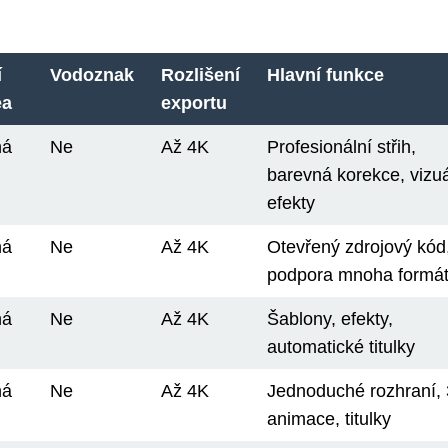
í
Vodoznak
Rozlišení
Hlavní funkce
ea
exportu
ná
Ne
Až 4K
Profesionální střih,
barevná korekce, vizuá
efekty
ná
Ne
Až 4K
Otevřený zdrojový kód
podpora mnoha formá
ná
Ne
Až 4K
Šablony, efekty,
automatické titulky
ná
Ne
Až 4K
Jednoduché rozhraní,
animace, titulky