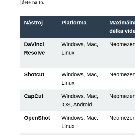
jdete na to.
Nástroj
Platforma
Maximáln
délka vid
DaVinci
Windows, Mac,
Neomeze
Resolve
Linux
Shotcut
Windows, Mac,
Neomeze
Linux
CapCut
Windows, Mac,
Neomeze
iOS, Android
OpenShot
Windows, Mac,
Neomeze
Linux