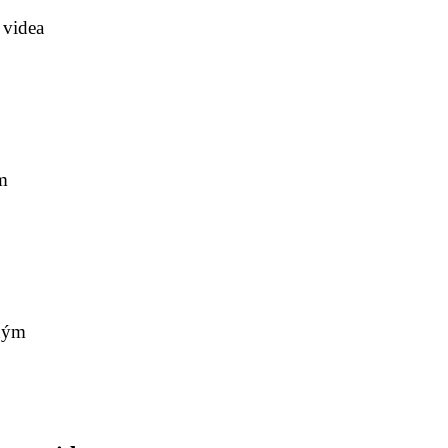
 videa
m
eným