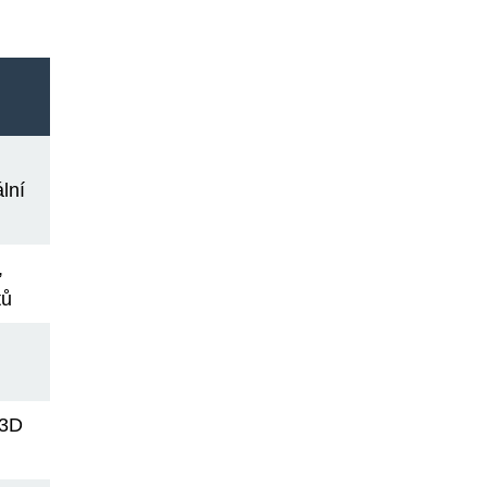
lní
,
tů
 3D