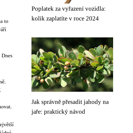
Poplatek za vyřazení vozidla:
kolik zaplatíte v roce 2024
a to
áří
. Dnes
ně.
K
Jak správně přesadit jahody na
novat.
jaře: praktický návod
jvětší
 žádné