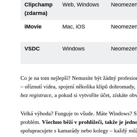
Clipchamp
Web, Windows
Neomeze
(zdarma)
iMovie
Mac, iOS
Neomeze
VSDC
Windows
Neomeze
Co je na tom nejlepší? Nemusíte být žádný profesio
– oříznutí videa, spojení několika klipů dohromady, 
bez registrace
, a pokud si vytvoříte účet, získáte ob
Velká výhoda? Funguje to všude. Máte Windows? S
problém.
Všechno běží v prohlížeči, takže je jedno
spolupracujete s kamarády nebo kolegy – každý může