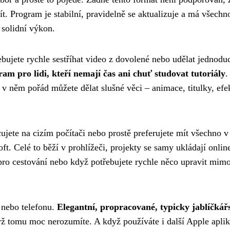
t. Program je stabilní, pravidelně se aktualizuje a má všechn
, solidní výkon.
bujete rychle sestříhat video z dovolené nebo udělat jednod
ram pro lidi, kteří nemají čas ani chuť studovat tutoriály
.
v něm pořád můžete dělat slušné věci – animace, titulky, efe
ujete na cizím počítači nebo prostě preferujete mít všechno v
t. Celé to běží v prohlížeči, projekty se samy ukládají onlin
pro cestování nebo když potřebujete rychle něco upravit mim
 nebo telefonu.
Elegantní, propracované, typicky jablíčkář
dyž tomu moc nerozumíte. A když používáte i další Apple aplik