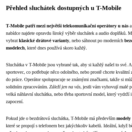
Přehled sluchátek dostupných u T-Mobile
T-Mobile patří mezi největší telekomunikační operátory u nás
a
nabídce najdete opravdu široký výběr sluchátek a audio doplňků. M
vybrat
klasické drátové varianty
, nebo sáhnout po moderních
bez
modelech
, které dnes používá skoro každý.
Sluchátka v T-Mobile jsou vybrané tak, aby si každý našel to své. A
sportovec, co potřebuje něco odolného, nebo prostě chcete kvalitní 
do práce. Operátor spolupracuje se známými značkami, takže si může
solidním zpracováním.
Záleží jen na vás
, jestli vám vyhovují malé p
velká náhlavní sluchátka, nebo třeba sportovní model, který vydrží 
zapocení.
Pokud jde o bezdrátová sluchátka, T-Mobile má především
modely 
které se propojí s telefonem bez jakýchkoliv kabelů. Ideální, když bě