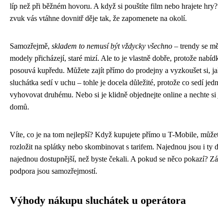
líp než při běžném hovoru. A když si pouštíte film nebo hrajete hry
zvuk vás vtáhne dovnitř děje tak, že zapomenete na okolí.
Samozřejmě,
skladem to nemusí být vždycky všechno
– trendy se mě
modely přicházejí, staré mizí. Ale to je vlastně dobře, protože nabíd
posouvá kupředu. Můžete zajít přímo do prodejny a vyzkoušet si, j
sluchátka sedí v uchu – tohle je docela důležité, protože co sedí j
vyhovovat druhému. Nebo si je klidně objednejte online a nechte si 
domů.
Víte, co je na tom nejlepší? Když kupujete přímo u T-Mobile, můžet
rozložit na splátky nebo skombinovat s tarifem. Najednou jsou i ty 
najednou dostupnější, než byste čekali. A pokud se něco pokazí? Z
podpora jsou samozřejmostí.
Výhody nákupu sluchátek u operátora