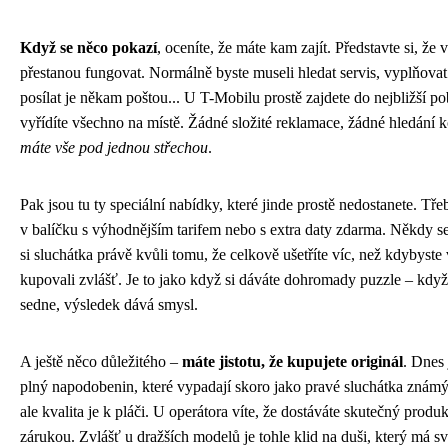
Když se něco pokazí
, oceníte, že máte kam zajít. Představte si, že
přestanou fungovat. Normálně byste museli hledat servis, vyplňovat
posílat je někam poštou... U T-Mobilu prostě zajdete do nejbližší p
vyřídíte všechno na místě. Žádné složité reklamace, žádné hledání 
máte vše pod jednou střechou
.
Pak jsou tu ty speciální nabídky, které jinde prostě nedostanete. Tře
v balíčku s výhodnějším tarifem nebo s extra daty zdarma. Někdy se 
si sluchátka právě kvůli tomu, že celkově ušetříte víc, než kdybyste
kupovali zvlášť. Je to jako když si dáváte dohromady puzzle – kdy
sedne, výsledek dává smysl.
A ještě něco důležitého –
máte jistotu, že kupujete originál
. Dnes 
plný napodobenin, které vypadají skoro jako pravé sluchátka znám
ale kvalita je k pláči. U operátora víte, že dostáváte skutečný produ
zárukou. Zvlášť u dražších modelů je tohle klid na duši, který má s