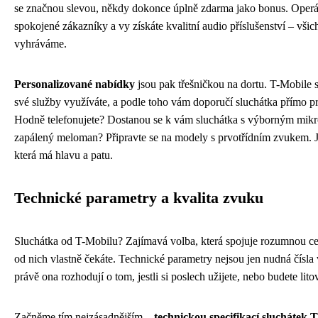
se značnou slevou, někdy dokonce úplně zdarma jako bonus. Operát
spokojené zákazníky a vy získáte kvalitní audio příslušenství – všic
vyhráváme.
Personalizované nabídky
jsou pak třešničkou na dortu. T-Mobile s
své služby využíváte, a podle toho vám doporučí sluchátka přímo pr
Hodně telefonujete? Dostanou se k vám sluchátka s výborným mikr
zapálený meloman? Připravte se na modely s prvotřídním zvukem. J
která má hlavu a patu.
Technické parametry a kvalita zvuku
Sluchátka od T-Mobilu? Zajímavá volba, která spojuje rozumnou ce
od nich vlastně čekáte. Technické parametry nejsou jen nudná čísla 
právě ona rozhodují o tom, jestli si poslech užijete, nebo budete litov
Začněme tím nejzásadnějším –
technickou specifikací sluchátek 