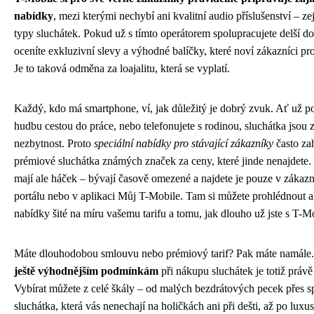
nabídky
, mezi kterými nechybí ani kvalitní audio příslušenství – z
typy sluchátek. Pokud už s tímto operátorem spolupracujete delší do
oceníte exkluzivní slevy a výhodné balíčky, které noví zákazníci pro
Je to taková odměna za loajalitu, která se vyplatí.
Každý, kdo má smartphone, ví, jak důležitý je dobrý zvuk. Ať už p
hudbu cestou do práce, nebo telefonujete s rodinou, sluchátka jsou 
nezbytnost. Proto
speciální nabídky pro stávající zákazníky
často za
prémiové sluchátka známých značek za ceny, které jinde nenajdete.
mají ale háček – bývají časově omezené a najdete je pouze v zákaz
portálu nebo v aplikaci Můj T-Mobile. Tam si můžete prohlédnout a
nabídky šité na míru vašemu tarifu a tomu, jak dlouho už jste s T-M
Máte dlouhodobou smlouvu nebo prémiový tarif? Pak máte namále
ještě výhodnějším podmínkám
při nákupu sluchátek je totiž právě
Vybírat můžete z celé škály – od malých bezdrátových pecek přes s
sluchátka, která vás nenechají na holičkách ani při dešti, až po luxu