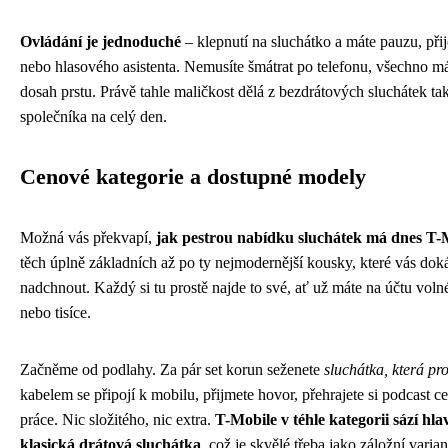
Ovládání je jednoduché
– klepnutí na sluchátko a máte pauzu, přij
nebo hlasového asistenta. Nemusíte šmátrat po telefonu, všechno m
dosah prstu. Právě tahle maličkost dělá z bezdrátových sluchátek t
společníka na celý den.
Cenové kategorie a dostupné modely
Možná vás překvapí,
jak pestrou nabídku sluchátek má dnes T-
těch úplně základních až po ty nejmodernější kousky, které vás do
nadchnout. Každý si tu prostě najde to své, ať už máte na účtu voln
nebo tisíce.
Začněme od podlahy. Za pár set korun seženete
sluchátka, která pro
kabelem se připojí k mobilu, přijmete hovor, přehrajete si podcast c
práce. Nic složitého, nic extra.
T-Mobile v téhle kategorii sází hl
klasická drátová sluchátka
, což je skvělé třeba jako záložní varia