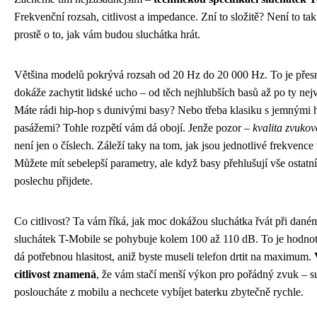
Frekvenční rozsah, citlivost a impedance. Zní to složitě? Není to ta
prostě o to, jak vám budou sluchátka hrát.
Většina modelů pokrývá rozsah od 20 Hz do 20 000 Hz. To je přesn
dokáže zachytit lidské ucho – od těch nejhlubších basů až po ty nejv
Máte rádi hip-hop s dunivými basy? Nebo třeba klasiku s jemnými
pasážemi? Tohle rozpětí vám dá obojí. Jenže pozor –
kvalita zvuko
není jen o číslech. Záleží taky na tom, jak jsou jednotlivé frekvenc
Můžete mít sebelepší parametry, ale když basy přehlušují vše ostatní
poslechu přijdete.
Co citlivost? Ta vám říká, jak moc dokážou sluchátka řvát při dan
sluchátek T-Mobile se pohybuje kolem 100 až 110 dB. To je hodnot
dá potřebnou hlasitost, aniž byste museli telefon drtit na maximum.
citlivost znamená
, že vám stačí menší výkon pro pořádný zvuk – s
posloucháte z mobilu a nechcete vybíjet baterku zbytečně rychle.