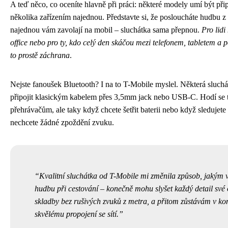
A teď něco, co oceníte hlavně při práci: některé modely umí být při
několika zařízením najednou. Představte si, že posloucháte hudbu 
najednou vám zavolají na mobil – sluchátka sama přepnou.
Pro lid
office nebo pro ty, kdo celý den skáčou mezi telefonem, tabletem a p
to prostě záchrana
.
Nejste fanoušek Bluetooth? I na to T-Mobile myslel. Některá sluch
připojit klasickým kabelem přes 3,5mm jack nebo USB-C. Hodí se t
přehrávačům, ale taky když chcete šetřit baterii nebo když sledujete 
nechcete žádné zpoždění zvuku.
Kvalitní sluchátka od T-Mobile mi změnila způsob, jakým
hudbu při cestování – konečně mohu slyšet každý detail své
skladby bez rušivých zvuků z metra, a přitom zůstávám v ko
skvělému propojení se sítí.