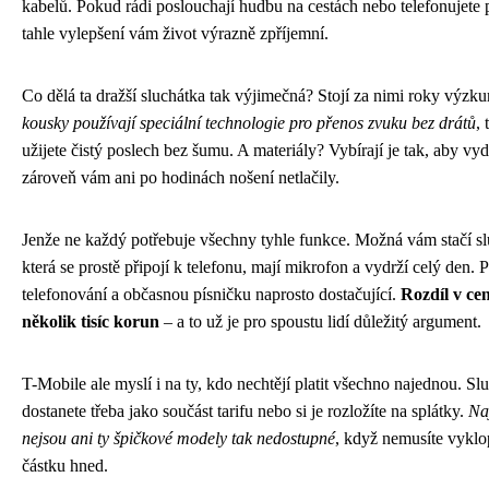
kabelů. Pokud rádi poslouchají hudbu na cestách nebo telefonujete 
tahle vylepšení vám život výrazně zpříjemní.
Co dělá ta dražší sluchátka tak výjimečná? Stojí za nimi roky výz
kousky používají speciální technologie pro přenos zvuku bez drátů
, 
užijete čistý poslech bez šumu. A materiály? Vybírají je tak, aby vyd
zároveň vám ani po hodinách nošení netlačily.
Jenže ne každý potřebuje všechny tyhle funkce. Možná vám stačí sl
která se prostě připojí k telefonu, mají mikrofon a vydrží celý den. 
telefonování a občasnou písničku naprosto dostačující.
Rozdíl v cen
několik tisíc korun
– a to už je pro spoustu lidí důležitý argument.
T-Mobile ale myslí i na ty, kdo nechtějí platit všechno najednou. Sl
dostanete třeba jako součást tarifu nebo si je rozložíte na splátky.
Na
nejsou ani ty špičkové modely tak nedostupné
, když nemusíte vyklo
částku hned.