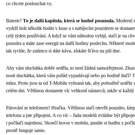
co chcete poslouchat vy.
Baterie?
To je další kapitola, která se hodně posunula.
Moderní s
vydrží hrát několik hodin v kuse a s nabíjecím pouzdrem se dostane
celý týden používání. A když se vám náhodou vybijí, stačí je na chví
pouzdra a máte zase energii na další hodiny poslechu. Některé mode
tak rychle, že zatímco si dáte kávu, získáte šťávu na půl dne.
Aby vám sluchátka dobře seděla, to není žádná samozřejmost. Zkusi
nosit sluchátka, která vám pořád vypadávají nebo po hodině tlačí? T
můra. Proto jsou ta od T-Mobilu vybraná tak, aby
pohodlně seděla v
celém dni. Většinou dostanete víc velikostí nástavců, takže si každý 
Párování se telefonem? Hračka. Většinou stačí otevřít pouzdro, kle
telefonu a jste připojeni. A co víc – řada modelů zvládne být připoje
i počítači najednou. Skončí hovor v mobilu, pustíte si hudbu z počít
prostě funguje samo.