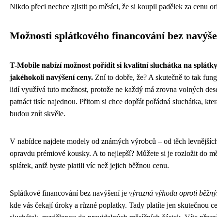
Nikdo přeci nechce zjistit po měsíci, že si koupil padělek za cenu or
Možnosti splátkového financování bez navýše
T-Mobile nabízí možnost pořídit si kvalitní sluchátka na splátk
jakéhokoli navýšení ceny.
Zní to dobře, že? A skutečně to tak fungu
lidí využívá tuto možnost, protože ne každý má zrovna volných des
patnáct tisíc najednou. Přitom si chce dopřát pořádná sluchátka, kter
budou znít skvěle.
V nabídce najdete modely od známých výrobců – od těch levnějších
opravdu prémiové kousky. A to nejlepší? Můžete si je rozložit do m
splátek, aniž byste platili víc než jejich běžnou cenu.
Splátkové financování bez navýšení je
výrazná výhoda oproti běžn
kde vás čekají úroky a různé poplatky. Tady platíte jen skutečnou c