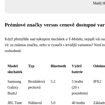
Matěj H
Prémiové značky versus cenově dostupné var
Když přemýšlíte nad nákupem sluchátek u T-Mobilu, nejspíš vás na
víc za známou značku, nebo si vystačit s levnější variantou? Není t
rozhodnutí.
Model
Typ
Bluetooth
Výdrž
Odolno
sluchátek
baterie
Samsung
Bezdrátová
5.2
5 hodin
IPX2
Galaxy
pecková
(20 s
Buds2
pouzdrem)
JBL Tune
Náhlavní
5.0
40 hodin
Základn