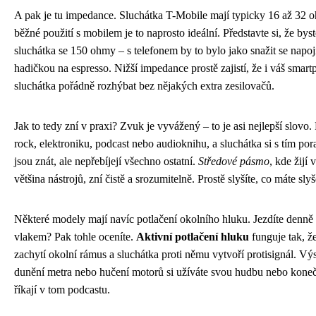
A pak je tu impedance. Sluchátka T-Mobile mají typicky 16 až 32 
běžné použití s mobilem je to naprosto ideální. Představte si, že bys
sluchátka se 150 ohmy – s telefonem by to bylo jako snažit se napoj
hadičkou na espresso. Nižší impedance prostě zajistí, že i váš smar
sluchátka pořádně rozhýbat bez nějakých extra zesilovačů.
Jak to tedy zní v praxi? Zvuk je vyvážený – to je asi nejlepší slovo. 
rock, elektroniku, podcast nebo audioknihu, a sluchátka si s tím por
jsou znát, ale nepřebíjejí všechno ostatní.
Středové pásmo
, kde žijí 
většina nástrojů, zní čistě a srozumitelně. Prostě slyšíte, co máte slyš
Některé modely mají navíc potlačení okolního hluku. Jezdíte denn
vlakem? Pak tohle oceníte.
Aktivní potlačení hluku
funguje tak, ž
zachytí okolní rámus a sluchátka proti němu vytvoří protisignál. Vý
dunění metra nebo hučení motorů si užíváte svou hudbu nebo konečn
říkají v tom podcastu.