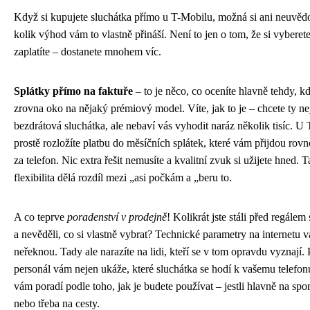
Když si kupujete sluchátka přímo u T-Mobilu, možná si ani neuvěd
kolik výhod vám to vlastně přináší. Není to jen o tom, že si vyberet
zaplatíte – dostanete mnohem víc.
Splátky přímo na faktuře
– to je něco, co oceníte hlavně tehdy, k
zrovna oko na nějaký prémiový model. Víte, jak to je – chcete ty ne
bezdrátová sluchátka, ale nebaví vás vyhodit naráz několik tisíc. U 
prostě rozložíte platbu do měsíčních splátek, které vám přijdou rov
za telefon. Nic extra řešit nemusíte a kvalitní zvuk si užijete hned. T
flexibilita dělá rozdíl mezi „asi počkám a „beru to.
A co teprve
poradenství v prodejně
! Kolikrát jste stáli před regálem
a nevěděli, co si vlastně vybrat? Technické parametry na internetu
neřeknou. Tady ale narazíte na lidi, kteří se v tom opravdu vyznají.
personál vám nejen ukáže, které sluchátka se hodí k vašemu telefonu
vám poradí podle toho, jak je budete používat – jestli hlavně na spor
nebo třeba na cesty.