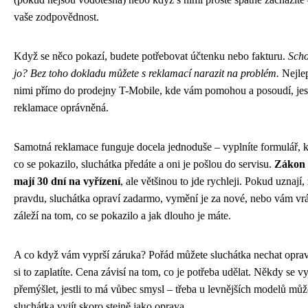
vaše zodpovědnost.
Když se něco pokazí, budete potřebovat účtenku nebo fakturu.
Schov
jo? Bez toho dokladu můžete s reklamací narazit na problém.
Nejlepš
nimi přímo do prodejny T-Mobile, kde vám pomohou a posoudí, jest
reklamace oprávněná.
Samotná reklamace funguje docela jednoduše – vyplníte formulář, k
co se pokazilo, sluchátka předáte a oni je pošlou do servisu.
Zákon 
mají 30 dní na vyřízení
, ale většinou to jde rychleji. Pokud uznají,
pravdu, sluchátka opraví zadarmo, vymění je za nové, nebo vám vrá
záleží na tom, co se pokazilo a jak dlouho je máte.
A co když vám vyprší záruka? Pořád můžete sluchátka nechat opravi
si to zaplatíte. Cena závisí na tom, co je potřeba udělat. Někdy se vy
přemýšlet, jestli to má vůbec smysl – třeba u levnějších modelů mů
sluchátka vyjít skoro stejně jako oprava.