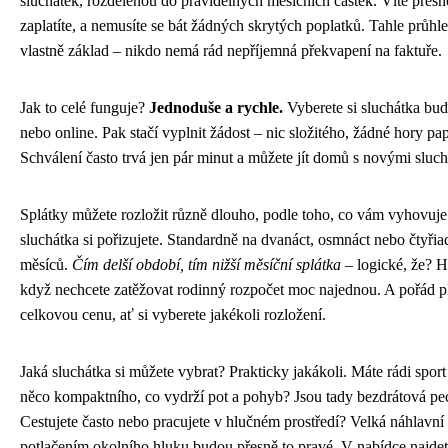
sluchátek, rozdělenou do pravidelných měsíčních částek. Víte přesn
zaplatíte, a nemusíte se bát žádných skrytých poplatků. Tahle průhle
vlastně základ – nikdo nemá rád nepříjemná překvapení na faktuře.
Jak to celé funguje?
Jednoduše a rychle.
Vyberete si sluchátka buď
nebo online. Pak stačí vyplnit žádost – nic složitého, žádné hory pap
Schválení často trvá jen pár minut a můžete jít domů s novými sluch
Splátky můžete rozložit různě dlouho, podle toho, co vám vyhovuje
sluchátka si pořizujete. Standardně na dvanáct, osmnáct nebo čtyřia
měsíců.
Čím delší období, tím nižší měsíční splátka
– logické, že? H
když nechcete zatěžovat rodinný rozpočet moc najednou. A pořád pl
celkovou cenu, ať si vyberete jakékoli rozložení.
Jaká sluchátka si můžete vybrat? Prakticky jakákoli. Máte rádi sport
něco kompaktního, co vydrží pot a pohyb? Jsou tady bezdrátová pec
Cestujete často nebo pracujete v hlučném prostředí? Velká náhlavní 
potlačením okolního hluku budou přesně to pravé. V nabídce najdet