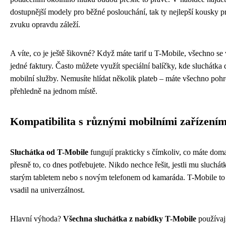
dostupnější modely pro běžné poslouchání, tak ty nejlepší kousky pr
zvuku opravdu záleží.
A víte, co je ještě šikovné? Když máte tarif u T-Mobile, všechno se
jedné faktury. Často můžete využít speciální balíčky, kde sluchátka 
mobilní služby. Nemusíte hlídat několik plateb – máte všechno poh
přehledně na jednom místě.
Kompatibilita s různými mobilními zařízením
Sluchátka od T-Mobile
fungují prakticky s čímkoliv, co máte doma 
přesně to, co dnes potřebujete. Nikdo nechce řešit, jestli mu sluchát
starým tabletem nebo s novým telefonem od kamaráda. T-Mobile to 
vsadil na univerzálnost.
Hlavní výhoda?
Všechna sluchátka z nabídky T-Mobile
používaj