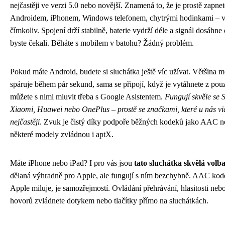
nejčastěji ve verzi 5.0 nebo novější. Znamená to, že je prostě zapnete
Androidem, iPhonem, Windows telefonem, chytrými hodinkami – v 
čímkoliv. Spojení drží stabilně, baterie vydrží déle a signál dosáhne 
byste čekali. Běháte s mobilem v batohu? Žádný problém.
Pokud máte Android, budete si sluchátka ještě víc užívat. Většina m
spáruje během pár sekund, sama se připojí, když je vytáhnete z pouz
můžete s nimi mluvit třeba s Google Asistentem.
Fungují skvěle se
Xiaomi, Huawei nebo OnePlus – prostě se značkami, které u nás vi
nejčastěji
. Zvuk je čistý díky podpoře běžných kodeků jako AAC 
některé modely zvládnou i aptX.
Máte iPhone nebo iPad? I pro vás jsou
tato sluchátka skvělá volb
dělaná výhradně pro Apple, ale fungují s ním bezchybně. AAC kode
Apple miluje, je samozřejmostí. Ovládání přehrávání, hlasitosti nebo
hovorů zvládnete dotykem nebo tlačítky přímo na sluchátkách.