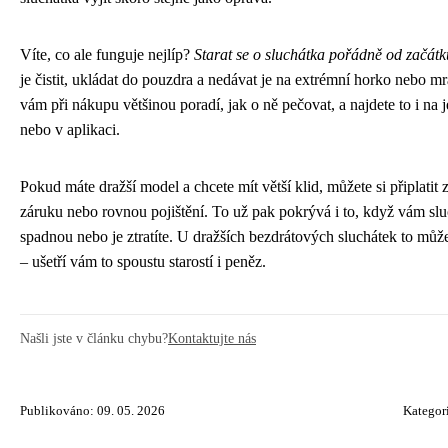
Víte, co ale funguje nejlíp?
Starat se o sluchátka pořádně od začátk
je čistit, ukládat do pouzdra a nedávat je na extrémní horko nebo m
vám při nákupu většinou poradí, jak o ně pečovat, a najdete to i na 
nebo v aplikaci.
Pokud máte dražší model a chcete mít větší klid, můžete si připlatit 
záruku nebo rovnou pojištění. To už pak pokrývá i to, když vám sl
spadnou nebo je ztratíte. U dražších bezdrátových sluchátek to můž
– ušetří vám to spoustu starostí i peněz.
Našli jste v článku chybu?
Kontaktujte nás
Publikováno: 09. 05. 2026
Kategor