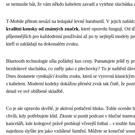
se nemusíte bát, že vám někdo kabelem zavadí a vytrhne sluchátka z
T-Mobile přitom nesází na ledajaké levné haraburdí. V jejich nabídc
kvalitní kousky od známých značek
, které opravdu fungují. Od t
příjemnějších pro každodenní používání až po ty nejlepší modely pro
kteří si zakládají na dokonalém zvuku.
Bluetooth technologie ušla pořádný kus cesty. Pamatujete ještě ty p
bezdrátové sluchátka, co zněly jako z plechovky? To je naštěstí dáv
Dnes dostanete
vynikající kvalitu zvuku
, která se vyrovná klasický
s kabelem. Moderní kodeky dokážou přenést zvuk tak čistě, že poz
detail ve své oblíbené skladbě.
Co je ale opravdu skvělé, je aktivní potlačení hluku. Tohle oceníte 
chvíli, kdy potřebujete klid. Zkuste si pustit podcast v hlučné tramv
kanceláři, kde kolegové právě probírají včerejší fotbal – s touhle fun
najednou slyšíte jen jako vzdálené šumění. Můžete se konečně soustř