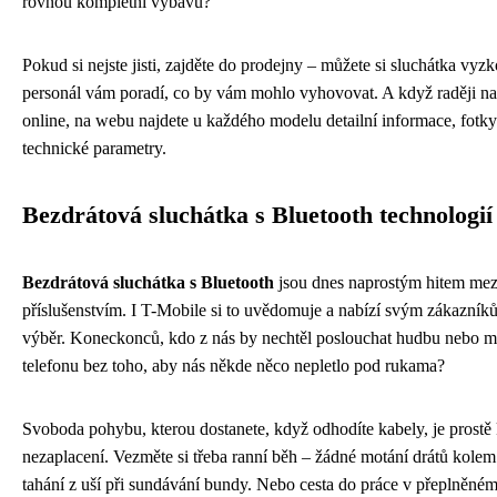
rovnou kompletní výbavu?
Pokud si nejste jisti, zajděte do prodejny – můžete si sluchátka vyzk
personál vám poradí, co by vám mohlo vyhovovat. A když raději n
online, na webu najdete u každého modelu detailní informace, fotk
technické parametry.
Bezdrátová sluchátka s Bluetooth technologií
Bezdrátová sluchátka s Bluetooth
jsou dnes naprostým hitem mez
příslušenstvím. I T-Mobile si to uvědomuje a nabízí svým zákazník
výběr. Koneckonců, kdo z nás by nechtěl poslouchat hudbu nebo m
telefonu bez toho, aby nás někde něco nepletlo pod rukama?
Svoboda pohybu, kterou dostanete, když odhodíte kabely, je prostě
nezaplacení. Vezměte si třeba ranní běh – žádné motání drátů kolem
tahání z uší při sundávání bundy. Nebo cesta do práce v přeplněné