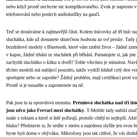
nebo když prostě nechcete nic komplikovaného. Zvuk je naprosto 
telefonování nebo poslech audioknížky na gauči.
Teď se dostáváme k zajímavější části. Kolem tisícovky až tří tisíc na
sluchátka, kde už dostanete
skutečnou hodnotu za své peníze
. Tady 
bezdrátové modely s Bluetooth, které vám změní život – žádné zam
v kapse, žádné trhání ze sluchátek při běhání. Pamatujete si, jak jst
zachytili sluchátko o kliku u dveří? Tohle všechno je minulost. Naví
těchto modelů má nabíjecí pouzdro, takže vydrží klidně celý den v
sportujete nebo se zapotíte? Žádný problém, mají certifikaci proti vo
Prostě si je nasadíte a zapomenete na ně.
Pak jsou tu ta opravdová monstra.
Prémiová sluchátka nad tři tis
jsou něco jako Ferrari mezi sluchátky
. T-Mobile tady nabízí znač
znáte z reklam a které si lidé pořizují, protože chtějí to nejlepší. Akt
hluku? Představte si, že sedíte v metru a najednou slyšíte jen svou 
byste byli doma v obýváku. Mikrofony jsou tak citlivé, že vás druhá 