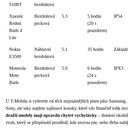
510BT
bezdrátová
Xiaomi
Bezdrátová
5.3
5 hodin
IP54
Redmi
pecková
(20 s
Buds 4
pouzdrem)
Lite
Nokia
Náhlavní
5.1
35 hodin
Základn
E3500
bezdrátová
Motorola
Bezdrátová
5.0
6 hodin
IPX5
Moto
pecková
(24 s
Buds
pouzdrem)
U T-Mobilu si vyberete od těch nejznámějších jmen jako Samsung,
Sony, ale taky najdete zajímavé kousky, které vás finančně tolik nez
dražší modely mají opravdu chytré vychytávky
– tlumení okolní
zvuk, který se přizpůsobí prostředí, kde zrovna jste, nebo třeba nabí