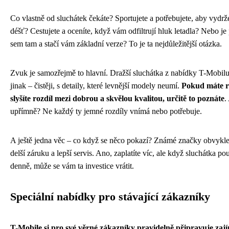
Co vlastně od sluchátek čekáte? Sportujete a potřebujete, aby vydrže
déšť? Cestujete a oceníte, když vám odfiltrují hluk letadla? Nebo je
sem tam a stačí vám základní verze? To je ta nejdůležitější otázka.
Zvuk je samozřejmě to hlavní. Dražší sluchátka z nabídky T-Mobilu 
jinak – čistěji, s detaily, které levnější modely neumí.
Pokud máte r
slyšíte rozdíl mezi dobrou a skvělou kvalitou, určitě to poznáte
.
upřímně? Ne každý ty jemné rozdíly vnímá nebo potřebuje.
A ještě jedna věc – co když se něco pokazí? Známé značky obvykle
delší záruku a lepší servis. Ano, zaplatíte víc, ale když sluchátka po
denně, může se vám ta investice vrátit.
Speciální nabídky pro stávající zákazníky
T-Mobile si pro své věrné zákazníky pravidelně připravuje zaj