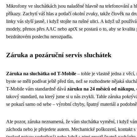
Mikrofony ve sluchátkách jsou naladěné hlavně na telefonování a h
příkazy. Zachytí váš hlas a potlačí okolní zvuky, takže člověk na dr
linky vás slyší jasně, i když stojíte na rušné ulici. A když už použív
modely, přenos přes AAC nebo aptX se postará o to, aby se kvalita 
bezdrátovém poslechu nerozpadla.
Záruka a pozáruční servis sluchátek
Záruka na sluchátka od T-Mobile
– tohle je vlastně jedna z věcí,
byste se měli podívat ještě před tím, než se rozhodnete nějaká sluchá
T-Mobile vám standardně dává
záruku na 24 měsíců od nákupu
,
takový standard, na který jsme si u nás zvykli. Tahle záruka pokrýv
se pokazí samo od sebe – výrobní chyby, špatný materiál a podobně
Ale pozor, záruka neznamená, že vám sluchátka vymění, i když vá
záchoda nebo je přejedete autem. Mechanické poškození, kontakt s
(pokud nejsou vodotěsná) nebo když s nimi prostě špatně zacházíte –