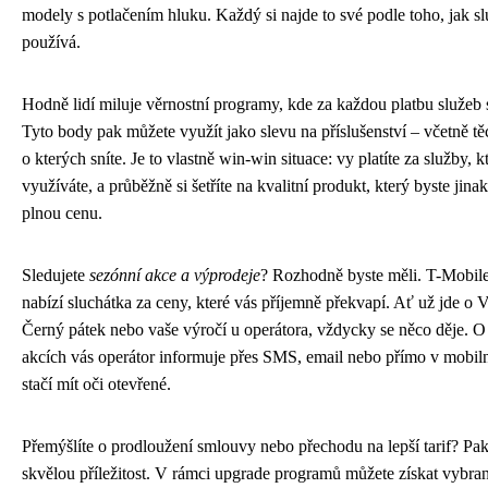
modely s potlačením hluku. Každý si najde to své podle toho, jak s
používá.
Hodně lidí miluje věrnostní programy, kde za každou platbu služeb 
Tyto body pak můžete využít jako slevu na příslušenství – včetně tě
o kterých sníte. Je to vlastně win-win situace: vy platíte za služby, k
využíváte, a průběžně si šetříte na kvalitní produkt, který byste jinak
plnou cenu.
Sledujete
sezónní akce a výprodeje
? Rozhodně byste měli. T-Mobile
nabízí sluchátka za ceny, které vás příjemně překvapí. Ať už jde o 
Černý pátek nebo vaše výročí u operátora, vždycky se něco děje. O
akcích vás operátor informuje přes SMS, email nebo přímo v mobiln
stačí mít oči otevřené.
Přemýšlíte o prodloužení smlouvy nebo přechodu na lepší tarif? Pa
skvělou příležitost. V rámci upgrade programů můžete získat vybra