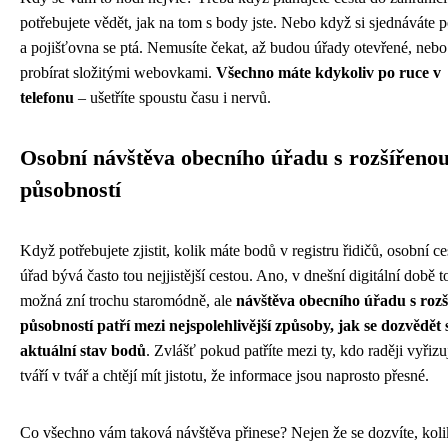
potřebujete vědět, jak na tom s body jste. Nebo když si sjednáváte p
a pojišťovna se ptá. Nemusíte čekat, až budou úřady otevřené, nebo
probírat složitými webovkami.
Všechno máte kdykoliv po ruce v
telefonu
– ušetříte spoustu času i nervů.
Osobní návštěva obecního úřadu s rozšířeno
působností
Když potřebujete zjistit, kolik máte bodů v registru řidičů, osobní ce
úřad bývá často tou nejjistější cestou. Ano, v dnešní digitální době t
možná zní trochu staromódně, ale
návštěva obecního úřadu s roz
působností patří mezi nejspolehlivější způsoby, jak se dozvědět 
aktuální stav bodů
. Zvlášť pokud patříte mezi ty, kdo raději vyřizu
tváří v tvář a chtějí mít jistotu, že informace jsou naprosto přesné.
Co všechno vám taková návštěva přinese? Nejen že se dozvíte, kol