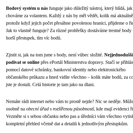
Bodový systém u nás
funguje jako důležitý nástroj, který hlídá, jak
chováme za volantem. Každý z nás by měl vědět, kolik má aktuálně
protože když jejich počet přesáhne povolenou hranici, přijdeme o ři
Jak to vlastně funguje? Za různé prohřešky dostáváme trestné body
horší přestupek, tím víc bodů.
Zjistit si, jak na tom jsme s body, není vůbec složité.
Nejjednodušší
podívat se online
přes ePortál Ministerstva dopravy. Stačí se přihlás
pomocí datové schránky, bankovní identity nebo elektronického
občanského průkazu a hned vidíte všechno – kolik máte bodů, za c
jste je dostali. Celá historie je tam jako na dlani.
Nemáte rádi internet nebo vám to prostě nejde? Nic se neděje. Můžet
osobně na
obecní úřad s rozšířenou působností
, kde mají evidenci ř
Vezměte si s sebou občanku nebo pas a úředníci vám všechno vytis
kompletní přehled včetně dat a detailů k jednotlivým přestupkům.