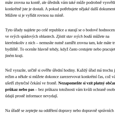
máte zrovna na kontě, ale úředník vám také může podrobně vysvětli
konkrétně jste je dostali. A pokud potřebujete nějaké další dokumen
Můžete si je vyřídit rovnou na místě.
Tyto úřady najdete po celé republice a starají se o bodové hodnocení
ve svých spádových oblastech.
Zjistit stav svých bodů
můžete na
kterémkoliv z nich – nemusíte nutně zamířit zrovna tam, kde máte tr
bydliště. To oceníte hlavně tehdy, když často cestujete nebo pracuje
jiném kraji.
Než vyrazíte, určitě si ověřte úřední hodiny. Každý úřad má trochu 
režim a někde si můžete dokonce zarezervovat konkrétní čas, což 
ušetří zbytečné čekání ve frontě.
Nezapomeňte si vzít platný obča
průkaz nebo pas
– bez průkazu totožnosti vám kvůli ochraně osob
údajů prostě informace nevydají.
Na úřadě se zeptejte na oddělení dopravy nebo dopravně správních