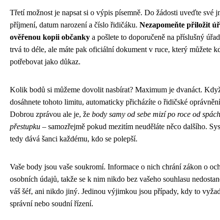
Třetí možnost je napsat si o výpis písemně. Do žádosti uveďte své 
příjmení, datum narození a číslo řidičáku.
Nezapomeňte přiložit ú
ověřenou kopii občanky
a pošlete to doporučeně na příslušný úřa
trvá to déle, ale máte pak oficiální dokument v ruce, který můžete k
potřebovat jako důkaz.
Kolik bodů si můžeme dovolit nasbírat? Maximum je dvanáct. Kdy
dosáhnete tohoto limitu, automaticky přicházíte o řidičské oprávnění
Dobrou zprávou ale je, že
body samy od sebe mizí po roce od spác
přestupku
– samozřejmě pokud mezitím neuděláte něco dalšího. Sy
tedy dává šanci každému, kdo se polepší.
Vaše body jsou vaše soukromí. Informace o nich chrání zákon o oc
osobních údajů, takže se k nim nikdo bez vašeho souhlasu nedostan
váš šéf, ani nikdo jiný. Jedinou výjimkou jsou případy, kdy to vyža
správní nebo soudní řízení.