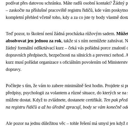
podívat přes datovou schránku. Máte radši osobní kontakt? Žádný 
– zaskočte na příslušné pracoviště registru řidičů, kde vám poskytn
kompletní přehled včetně toho, kdy a za co jste ty body vlastně dosta
Teď pozor, to školení není žádná procházka růžovým sadem.
Můžet
absolvovat jen jednou za rok
, takže si s ním nemůžete zahrávat. 
žádný formální odškrtávací kurz – čeká vás pořádná porce znalostí 
dopravních předpisech, bezpečnosti na silnicích a prevenci nehod. 
kurz musí pořádat organizace s oficiálním povolením od Ministerstv
dopravy.
Počítejte s tím, že vám to zabere minimálně šest hodin. Projdete si p
předpisy, psychologii za volantem a různé situace, do kterých se na s
můžete dostat. Když to zvládnete, dostanete certifikát.
Ten pak předl
na registru řidičů a až ho úředně zpracují, body se vám konečně od
Ale pozor na jednu důležitou věc – tohle řešení má smysl jen když 