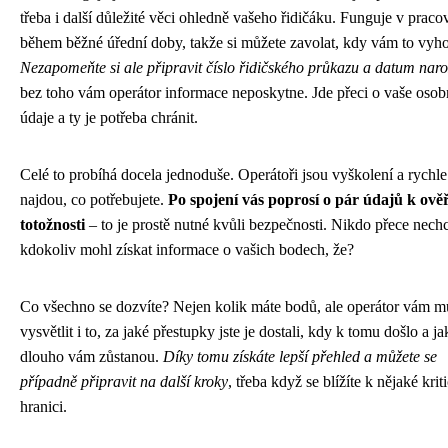
třeba i další důležité věci ohledně vašeho řidičáku. Funguje v praco
během běžné úřední doby, takže si můžete zavolat, kdy vám to vyh
Nezapomeňte si ale připravit číslo řidičského průkazu a datum naro
bez toho vám operátor informace neposkytne. Jde přeci o vaše osob
údaje a ty je potřeba chránit.
Celé to probíhá docela jednoduše. Operátoři jsou vyškolení a rychle
najdou, co potřebujete.
Po spojení vás poprosí o pár údajů k ově
totožnosti
– to je prostě nutné kvůli bezpečnosti. Nikdo přece nech
kdokoliv mohl získat informace o vašich bodech, že?
Co všechno se dozvíte? Nejen kolik máte bodů, ale operátor vám m
vysvětlit i to, za jaké přestupky jste je dostali, kdy k tomu došlo a ja
dlouho vám zůstanou.
Díky tomu získáte lepší přehled a můžete se
případně připravit na další kroky
, třeba když se blížíte k nějaké krit
hranici.