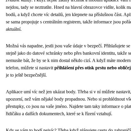
nejdou, tady se neztratíte. Hned na hlavní obrazovce vidíte, kolik m
bodů, a když chcete víc detailů, jen klepnete na příslušnou část. Apl
se sama propojuje s centrálním registrem, takže informace jsou pořá
aktuální.
Možná vás napadne, jestli jsou vaše údaje v bezpečí. Přihlašujete se
stejně jako do datové schránky nebo přes bankovní identitu, takže s
nemusíte bát, že by se k nim dostal někdo cizí. A když máte modern
telefon, můžete si nastavit
přihlášení přes otisk prstu nebo obličej
je to ještě bezpečnější.
Aplikace umí víc než jen ukázat body. Třeba si v ní můžete nastavit,
upozorní, než vám nějaké body propadnou. Nebo si prohlédnout v
přestupky, co jsou na vaše jméno. Najdete tam taky informace o plat
řidičáku a dalších dokumentech, které se k řízení vztahují.
Kdy se vám to hodí nejvíc? Třeba když plánujete cestu do zahraničí