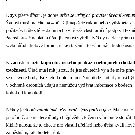
Když píšete úřadu, je dobré
držet se určitých pravidel úřední komu
Žádost musí být čitelná – ať už ji napíšete rukou nebo vytisknete z
počítače. Důležité je datum a hlavně váš vlastnoruční podpis. Bez ně
žádost prostě neplatí a úřad ji nemusí vyřídit. Někdy najdete přímo 
webu úřadu hotové formuláře ke stažení – to vám práci hodně usnad
K žádosti přiložte
kopii občanského průkazu nebo jiného dokla
totožnosti
. Úřad musí mít jistotu, že jste skutečně vy a že máte práv
se na svoje body. Bez této kopie to prostě nepůjde – úřady musí být
v ochraně osobních údajů a nemůžou vydávat informace o bodech
kohokoli komukoli.
Někdy je dobré
zmínit také účel, proč výpis potřebujete
. Máte na to
jako řidič, ale některé úřady chtějí vědět, k čemu vám bude sloužit.
klidně napsat, že to chcete pro vlastní přehled nebo třeba kvůli no
zaměstnání, kde budete řídit.