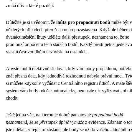
zmizí dřív a které později.
Důležité je si uvědomit, že
lhůta pro propadnutí bodů
může být v
některých případech přerušena nebo pozastavena. Když ale během 
dvanáctiměsíční lhůty uděláte další přestupek, neznamená to, že se
prodlouží odpočet u těch starších bodů. Každý přestupek si jede sv
vlastní časovou lhůtu nezávisle na ostatních.
Abyste mohli efektivně sledovat, kdy vám body propadnou, potřebu
znát přesná data, kdy jednotlivá rozhodnutí nabyla právní moci. Tyt
si můžete kdykoliv vyžádat z Centrálního registru řidičů. A máte štěs
systém vám body odečte automaticky, nemusíte nic vyřizovat ani n
chodit.
Ještě jedna věc, na kterou je dobré pamatovat:
propadnutí bodů
neznamená, že se přestupek úplně vymaže
z evidence. Záznam o to
jste udělali, v registru zůstane, ale body se už do vašeho aktuálního 