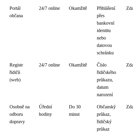
Portál
24/7 online
Okamžitě
Přihlášení
Zd
občana
přes
bankovní
identitu
nebo
datovou
schránku
Registr
24/7 online
Okamžitě
Číslo
Zd
řidičů
řidičského
(web)
průkazu,
datum
narození
Osobně na
Úřední
Do 30
Občanský
Zd
odboru
hodiny
minut
průkaz,
dopravy
řidičský
průkaz