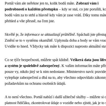
Portál vám ale neřekne jen to, kolik bodů máte.
Zobrazí vám i
podrobnosti o každém přestupku
– kdy se stal, co jste porušili, k
bodů vám za to strhl a hlavně kdy vám je zase vrátí. Díky tomu mát
přehled a víte přesně, na čem jste.
Skvělé je, že
informace se aktualizují průběžně
. Spáchali jste přest
Změní se to v systému okamžitě. Uplynula doba a body se vám vrac
Uvidíte to hned. Vždycky tak máte k dispozici naprosto aktuální sta
Co se týče bezpečnosti, můžete spát klidně.
Veškerá data jsou šif
a systém je spolehlivě zabezpečený
. K vašim informacím máte pří
pouze vy, nikdo jiný se k nim nedostane. Ministerstvo navíc pravide
vylepšuje zabezpečení a dbá na to, aby všechno odpovídalo zákon
požadavkům na ochranu osobních údajů.
A to není všechno. Portál nabízí i další užitečné služby – můžete si o
platnost řidičáku, zkontrolovat údaje o vozidle nebo zjistit, jak je to 