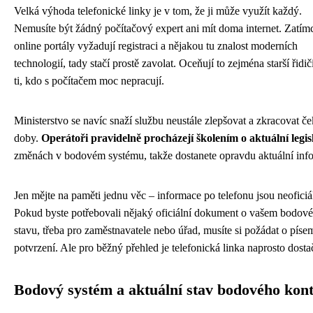
Velká výhoda telefonické linky je v tom, že ji může využít každý.
Nemusíte být žádný počítačový expert ani mít doma internet. Zatím
online portály vyžadují registraci a nějakou tu znalost moderních
technologií, tady stačí prostě zavolat. Oceňují to zejména starší řidi
ti, kdo s počítačem moc nepracují.
Ministerstvo se navíc snaží službu neustále zlepšovat a zkracovat če
doby.
Operátoři pravidelně procházejí školením o aktuální legis
změnách v bodovém systému, takže dostanete opravdu aktuální inf
Jen mějte na paměti jednu věc – informace po telefonu jsou neoficiá
Pokud byste potřebovali nějaký oficiální dokument o vašem bodov
stavu, třeba pro zaměstnavatele nebo úřad, musíte si požádat o píse
potvrzení. Ale pro běžný přehled je telefonická linka naprosto dostač
Bodový systém a aktuální stav bodového kon