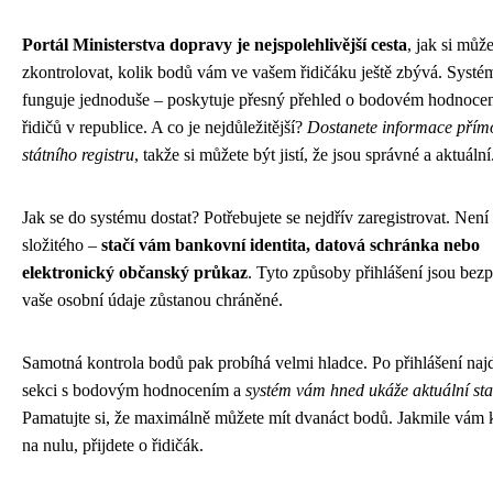
Portál Ministerstva dopravy je nejspolehlivější cesta
, jak si může
zkontrolovat, kolik bodů vám ve vašem řidičáku ještě zbývá. Systé
funguje jednoduše – poskytuje přesný přehled o bodovém hodnocen
řidičů v republice. A co je nejdůležitější?
Dostanete informace přím
státního registru
, takže si můžete být jistí, že jsou správné a aktuální
Jak se do systému dostat? Potřebujete se nejdřív zaregistrovat. Není 
složitého –
stačí vám bankovní identita, datová schránka nebo
elektronický občanský průkaz
. Tyto způsoby přihlášení jsou bez
vaše osobní údaje zůstanou chráněné.
Samotná kontrola bodů pak probíhá velmi hladce. Po přihlášení naj
sekci s bodovým hodnocením a
systém vám hned ukáže aktuální st
Pamatujte si, že maximálně můžete mít dvanáct bodů. Jakmile vám 
na nulu, přijdete o řidičák.