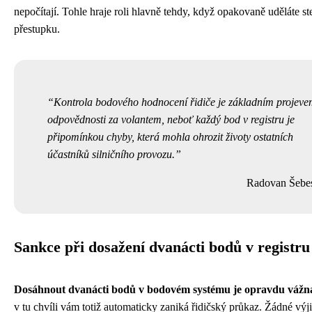
nepočítají. Tohle hraje roli hlavně tehdy, když opakovaně uděláte st
přestupku.
Kontrola bodového hodnocení řidiče je základním projev
odpovědnosti za volantem, neboť každý bod v registru je
připomínkou chyby, která mohla ohrozit životy ostatních
účastníků silničního provozu.
Radovan Šebe
Sankce při dosažení dvanácti bodů v registru
Dosáhnout dvanácti bodů v bodovém systému je opravdu vážn
v tu chvíli vám totiž automaticky zaniká řidičský průkaz. Žádné výj