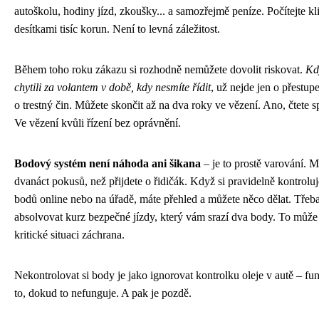
autoškolu, hodiny jízd, zkoušky... a samozřejmě peníze. Počítejte kl
desítkami tisíc korun. Není to levná záležitost.
Během toho roku zákazu si rozhodně nemůžete dovolit riskovat.
Kd
chytili za volantem v době, kdy nesmíte řídit
, už nejde jen o přestup
o trestný čin. Můžete skončit až na dva roky ve vězení. Ano, čtete s
Ve vězení kvůli řízení bez oprávnění.
Bodový systém není náhoda ani šikana
– je to prostě varování. M
dvanáct pokusů, než přijdete o řidičák. Když si pravidelně kontroluj
bodů online nebo na úřadě, máte přehled a můžete něco dělat. Třeb
absolvovat kurz bezpečné jízdy, který vám srazí dva body. To může
kritické situaci záchrana.
Nekontrolovat si body je jako ignorovat kontrolku oleje v autě – fu
to, dokud to nefunguje. A pak je pozdě.