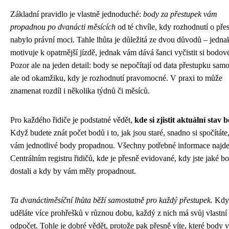
Základní pravidlo je vlastně jednoduché:
body za přestupek vám
propadnou po dvanácti měsících
od té chvíle, kdy rozhodnutí o pře
nabylo právní moci. Tahle lhůta je důležitá ze dvou důvodů – jedna
motivuje k opatrnější jízdě, jednak vám dává šanci vyčistit si bodov
Pozor ale na jeden detail: body se nepočítají od data přestupku sam
ale od okamžiku, kdy je rozhodnutí pravomocné. V praxi to může
znamenat rozdíl i několika týdnů či měsíců.
Pro každého řidiče je podstatné vědět,
kde si zjistit aktuální stav 
Když budete znát počet bodů i to, jak jsou staré, snadno si spočítáte
vám jednotlivé body propadnou. Všechny potřebné informace najde
Centrálním registru řidičů, kde je přesně evidované, kdy jste jaké b
dostali a kdy by vám měly propadnout.
Ta dvanáctiměsíční lhůta běží samostatně pro každý přestupek.
Když
uděláte více prohřešků v různou dobu, každý z nich má svůj vlastní
odpočet. Tohle je dobré vědět, protože pak přesně víte, které body 