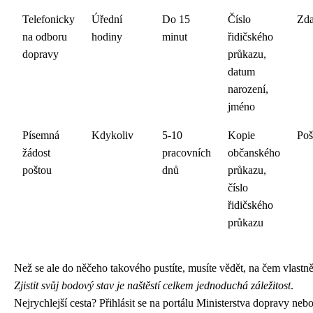
Telefonicky
Úřední
Do 15
Číslo
Zd
na odboru
hodiny
minut
řidičského
dopravy
průkazu,
datum
narození,
jméno
Písemná
Kdykoliv
5-10
Kopie
Poš
žádost
pracovních
občanského
poštou
dnů
průkazu,
číslo
řidičského
průkazu
Než se ale do něčeho takového pustíte, musíte vědět, na čem vlastně 
Zjistit svůj bodový stav je naštěstí celkem jednoduchá záležitost
.
Nejrychlejší cesta? Přihlásit se na portálu Ministerstva dopravy nebo