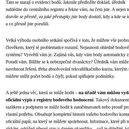
Tam se starají o evidenci bodů. Jakmile předložíte doklad, úředník
nahlédne do centrálního registru a řekne vám, na čem jste. A nejen t
dozvíte se přesně, za jaké přestupky jste body dostali
, kdy a kde se t
a co přesně jste porušili.
Velká výhoda osobního setkání spočívá v tom, že můžete vše probra
člověkem, který té problematice rozumí. Nejasnosti ohledně bodov
systému? Vysvětlí vám je. Zajímá vás, kdy vám body automaticky z
Poradí vám. Blížíte se k nebezpečné dvanáctce? Úředník vám může
navrhnout řešení, třeba absolvování rekvalifikačního kurzu, kterým 
můžete snížit počet bodů o čtyři, pokud splňujete podmínky.
A ještě jedna věc, která se může hodit –
na úřadě vám můžou vyd
oficiální výpis z registru bodového hodnocení
. Takový dokument
razítkem a podpisem se může hodit k zaměstnavateli nebo prostě pro
vlastní potřebu. Obsahuje kompletní historii vašeho bodového konta 
oficiální papír, na který se můžete spolehnout. Informace, které při 
získáte, odrážejí přesný stav v daném okamžiku – což je důležité, k