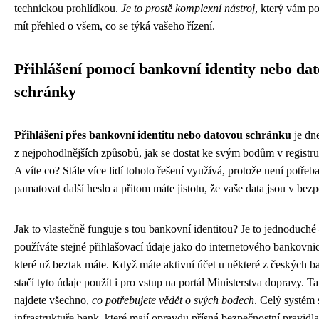
technickou prohlídkou.
Je to prostě komplexní nástroj
, který vám 
mít přehled o všem, co se týká vašeho řízení.
Přihlášení pomocí bankovní identity nebo da
schránky
Přihlášení přes bankovní identitu nebo datovou schránku
je dn
z nejpohodlnějších způsobů, jak se dostat ke svým bodům v registru 
A víte co? Stále více lidí tohoto řešení využívá, protože není potřeba
pamatovat další heslo a přitom máte jistotu, že vaše data jsou v bezp
Jak to vlastečně funguje s tou bankovní identitou? Je to jednoduché
používáte stejné přihlašovací údaje jako do internetového bankovnic
které už beztak máte. Když máte aktivní účet u některé z českých b
stačí tyto údaje použít i pro vstup na portál Ministerstva dopravy. 
najdete všechno,
co potřebujete vědět o svých bodech
. Celý systém 
infrastruktuře bank, které mají opravdu přísná bezpečnostní pravidla