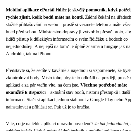
Mobilní aplikace ePortál řidiče je skvělý pomocník, když potře
rychle zjistit, kolik bodů máte na kontě.
Žádné čekání na úřadech
složité přihlašování na webu – prostě si vezmete telefon a máte vše
hned před sebou. Ministerstvo dopravy ji vytvořilo přesně proto, ab
řidiči přístup k důležitým informacím o svém řidičáku a bodech co
nejjednodušeji. A nejlepší na tom? Je úplně zdarma a funguje jak na
Androidu, tak na iPhonu.
Představte si, že sedíte v kavárně a najednou si vzpomenete, že byst
zkontrolovat body. Místo toho, abyste to odložili na později, prostě 
aplikaci a za pár vteřin víte, na čem jste.
Všechno potřebné máte
okamžitě k dispozici
– aktuální stav bodů, historii přestupků i další
informace. Stačí si aplikaci jednou stáhnout z Google Play nebo Ap
nainstalovat a přihlásit se. Pak už je to hračka.
Víte, co je na téhle aplikaci opravdu povedené?
Je tak jednoduchá, ž
zvládne každý.
I když nejste žádný technik a mobilní aplikace vám