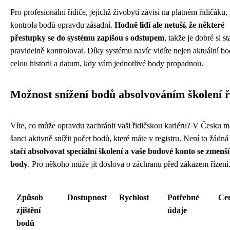
Pro profesionální řidiče, jejichž živobytí závisí na platném řidičáku, 
kontrola bodů opravdu zásadní.
Hodně lidí ale netuší, že některé
přestupky se do systému zapíšou s odstupem
, takže je dobré si st
pravidelně kontrolovat. Díky systému navíc vidíte nejen aktuální bod
celou historii a datum, kdy vám jednotlivé body propadnou.
Možnost snížení bodů absolvováním školení ř
Víte, co může opravdu zachránit vaši řidičskou kariéru? V Česku m
šanci aktivně snížit počet bodů, které máte v registru. Není to žádná 
stačí absolvovat speciální školení a vaše bodové konto se zmenší 
body
. Pro někoho může jít doslova o záchranu před zákazem řízení
Způsob
Dostupnost
Rychlost
Potřebné
Ce
zjištění
údaje
bodů