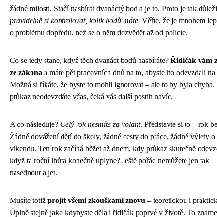
žádné milosti. Stačí nasbírat dvanáctý bod a je to. Proto je tak důleži
pravidelně si kontrolovat, kolik bodů máte
. Věřte, že je mnohem lep
o problému dopředu, než se o něm dozvědět až od policie.
Co se tedy stane, když těch dvanáct bodů nasbíráte?
Řidičák vám 
ze zákona
a máte pět pracovních dnů na to, abyste ho odevzdali na
Možná si říkáte, že byste to mohli ignorovat – ale to by byla chyba
průkaz neodevzdáte včas, čeká vás další postih navíc.
A co následuje?
Celý rok nesmíte za volant
. Představte si to – rok b
Žádné dovážení dětí do školy, žádné cesty do práce, žádné výlety o
víkendu. Ten rok začíná běžet až dnem, kdy průkaz skutečně odevz
když ta roční lhůta konečně uplyne? Ještě pořád nemůžete jen tak
nasednout a jet.
Musíte totiž
projít všemi zkouškami znovu
– teoretickou i praktic
Úplně stejně jako kdybyste dělali řidičák poprvé v životě. To znam