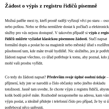
Žádost o výpis z registru řidičů písemně
Možná patříte mezi ty, kteří prostě raději vyřizují věci po staru – os
nebo poštou. Nebo se třeba nemůžete dostat k počítači a elektronick
služby pro vás nejsou dostupné. V takovém případě si
výpis z regis
řidičů můžete vyžádat klasickou písemnou žádostí
. Stačí napsat
formální dopis a poslat ho na magistrát nebo městský úřad s rozšíře
působností tam, kde máte trvalé bydliště. Nic složitého, jen je potře
žádosti napsat všechno, co úřad potřebuje k tomu, aby poznal, kdo js
mohl vaši prosbu vyřídit.
Co tedy do žádosti napsat?
Především svoje úplné osobní údaje
–
příjmení, kdy jste se narodili a číslo občanky nebo jiného dokladu
totožnosti. Jasně tam uvedte, že chcete výpis z registru řidičů, abyste 
kolik bodů právě máte. Rozhodně nezapomeňte na adresu, kam vám
výpis poslat, a ideálně přidejte i telefonní číslo pro případ, že by si 
potřeboval něco upřesnit.