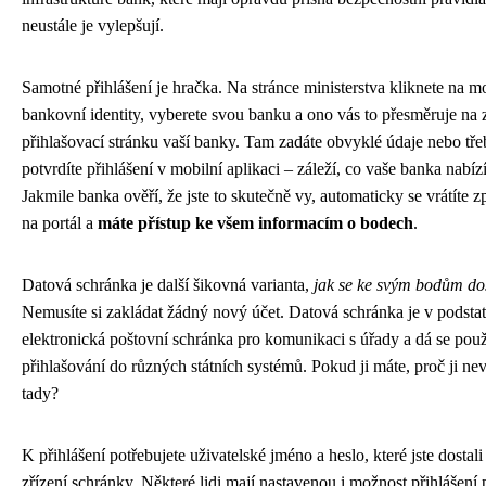
neustále je vylepšují.
Samotné přihlášení je hračka. Na stránce ministerstva kliknete na m
bankovní identity, vyberete svou banku a ono vás to přesměruje na
přihlašovací stránku vaší banky. Tam zadáte obvyklé údaje nebo tře
potvrdíte přihlášení v mobilní aplikaci – záleží, co vaše banka nabízí
Jakmile banka ověří, že jste to skutečně vy, automaticky se vrátíte z
na portál a
máte přístup ke všem informacím o bodech
.
Datová schránka je další šikovná varianta,
jak se ke svým bodům do
Nemusíte si zakládat žádný nový účet. Datová schránka je v podsta
elektronická poštovní schránka pro komunikaci s úřady a dá se použí
přihlašování do různých státních systémů. Pokud ji máte, proč ji nev
tady?
K přihlášení potřebujete uživatelské jméno a heslo, které jste dostali 
zřízení schránky. Některé lidi mají nastavenou i možnost přihlášení