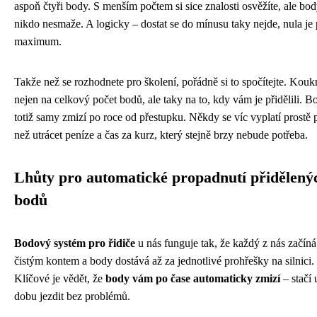
aspoň čtyři body. S menším počtem si sice znalosti osvěžíte, ale bo
nikdo nesmaže. A logicky – dostat se do mínusu taky nejde, nula je 
maximum.
Takže než se rozhodnete pro školení, pořádně si to spočítejte. Kouk
nejen na celkový počet bodů, ale taky na to, kdy vám je přidělili. B
totiž samy zmizí po roce od přestupku. Někdy se víc vyplatí prostě 
než utrácet peníze a čas za kurz, který stejně brzy nebude potřeba.
Lhůty pro automatické propadnutí přidělený
bodů
Bodový systém pro řidiče
u nás funguje tak, že každý z nás začíná
čistým kontem a body dostává až za jednotlivé prohřešky na silnici.
Klíčové je vědět, že
body vám po čase automaticky zmizí
– stačí 
dobu jezdit bez problémů.