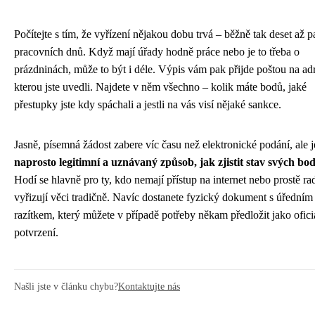
Počítejte s tím, že vyřízení nějakou dobu trvá – běžně tak deset až p
pracovních dnů. Když mají úřady hodně práce nebo je to třeba o
prázdninách, může to být i déle. Výpis vám pak přijde poštou na ad
kterou jste uvedli. Najdete v něm všechno – kolik máte bodů, jaké
přestupky jste kdy spáchali a jestli na vás visí nějaké sankce.
Jasně, písemná žádost zabere víc času než elektronické podání, ale j
naprosto legitimní a uznávaný způsob, jak zjistit stav svých bo
Hodí se hlavně pro ty, kdo nemají přístup na internet nebo prostě rad
vyřizují věci tradičně. Navíc dostanete fyzický dokument s úředním
razítkem, který můžete v případě potřeby někam předložit jako ofici
potvrzení.
Našli jste v článku chybu?
Kontaktujte nás