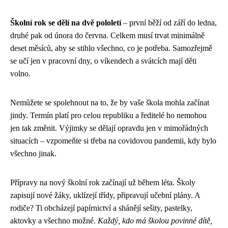
Školní rok se dělí na dvě pololetí
– první běží od září do ledna,
druhé pak od února do června. Celkem musí trvat minimálně
deset měsíců, aby se stihlo všechno, co je potřeba. Samozřejmě
se učí jen v pracovní dny, o víkendech a svátcích mají děti
volno.
Nemůžete se spolehnout na to, že by vaše škola mohla začínat
jindy. Termín platí pro celou republiku a ředitelé ho nemohou
jen tak změnit. Výjimky se dělají opravdu jen v mimořádných
situacích – vzpomeňte si třeba na covidovou pandemii, kdy bylo
všechno jinak.
Přípravy na nový školní rok začínají už během léta. Školy
zapisují nové žáky, uklízejí třídy, připravují učební plány. A
rodiče? Ti obcházejí papírnictví a shánějí sešity, pastelky,
aktovky a všechno možné.
Každý, kdo má školou povinné dítě,