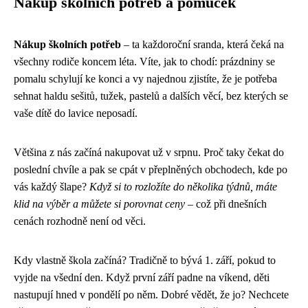
Nákup školních potřeb a pomůcek
Nákup školních potřeb
– ta každoroční sranda, která čeká na
všechny rodiče koncem léta. Víte, jak to chodí: prázdniny se
pomalu schylují ke konci a vy najednou zjistíte, že je potřeba
sehnat haldu sešitů, tužek, pastelů a dalších věcí, bez kterých se
vaše dítě do lavice neposadí.
Většina z nás začíná nakupovat už v srpnu. Proč taky čekat do
poslední chvíle a pak se cpát v přeplněných obchodech, kde po
vás každý šlape?
Když si to rozložíte do několika týdnů, máte
klid na výběr a můžete si porovnat ceny
– což při dnešních
cenách rozhodně není od věci.
Kdy vlastně škola začíná? Tradičně to bývá 1. září, pokud to
vyjde na všední den. Když první září padne na víkend, děti
nastupují hned v pondělí po něm. Dobré vědět, že jo? Nechcete