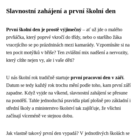
Slavnostní zahájení a první školní den
První školní den je prostě výjimečný
– ať už jde o malého
prvňáčka, který poprvé vkročí do třídy, nebo o staršího žáka
vracejícího se po prázdninách mezi kamarády. Vzpomínáte si na
ten pocit motýlků v břiše? Ten zvláštní mix nadšení a nervozity,
který cítíte nejen vy, ale i vaše děti?
U nás školní rok tradičně startuje
první pracovní den v září
.
Datum se tedy každý rok trochu mění podle toho, kam první září
zapadne. Když vyjde na víkend, slavnostní zahájení se přesune
na pondělí. Tahle jednoduchá pravidla platí plošně pro základní i
střední školy a ministerstvo školství tak zajišťuje, že všichni
začínají víceméně ve stejnou dobu.
Jak vlastně takový první den vypadá? V jednotlivých školách se