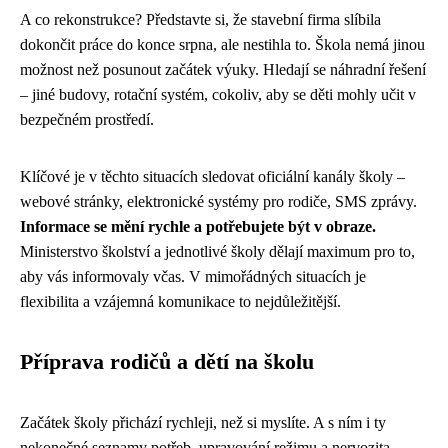
A co rekonstrukce? Představte si, že stavební firma slíbila
dokončit práce do konce srpna, ale nestihla to. Škola nemá jinou
možnost než posunout začátek výuky. Hledají se náhradní řešení
– jiné budovy, rotační systém, cokoliv, aby se děti mohly učit v
bezpečném prostředí.
Klíčové je v těchto situacích sledovat oficiální kanály školy –
webové stránky, elektronické systémy pro rodiče, SMS zprávy.
Informace se mění rychle a potřebujete být v obraze.
Ministerstvo školství a jednotlivé školy dělají maximum pro to,
aby vás informovaly včas. V mimořádných situacích je
flexibilita a vzájemná komunikace to nejdůležitější.
Příprava rodičů a dětí na školu
Začátek školy přichází rychleji, než si myslíte. A s ním i ty
nekonečné seznamy potřeb, upravování režimu a nervozita –