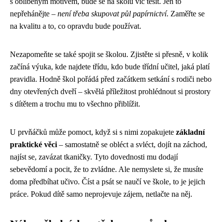
s oblíbeným motivem, bude se na školu víc těšit. Jen to
nepřehánějte –
není třeba skupovat půl papírnictví
. Zaměřte se
na kvalitu a to, co opravdu bude používat.
Nezapomeňte se také spojit se školou. Zjistěte si přesně, v kolik
začíná výuka, kde najdete třídu, kdo bude třídní učitel, jaká platí
pravidla. Hodně škol pořádá před začátkem setkání s rodiči nebo
dny otevřených dveří – skvělá příležitost prohlédnout si prostory
s dítětem a trochu mu to všechno přiblížit.
U prvňáčků může pomoct, když si s nimi zopakujete
základní
praktické věci
– samostatně se obléct a svléct, dojít na záchod,
najíst se, zavázat tkaničky. Tyto dovednosti mu dodají
sebevědomí a pocit, že to zvládne. Ale nemyslete si, že musíte
doma předbíhat učivo. Číst a psát se naučí ve škole, to je jejich
práce. Pokud dítě samo neprojevuje zájem, netlačte na něj.