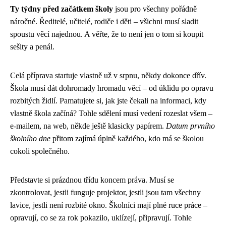
Ty týdny před začátkem školy
jsou pro všechny pořádně
náročné. Ředitelé, učitelé, rodiče i děti – všichni musí sladit
spoustu věcí najednou. A věřte, že to není jen o tom si koupit
sešity a penál.
Celá příprava startuje vlastně už v srpnu, někdy dokonce dřív.
Škola musí dát dohromady hromadu věcí – od úklidu po opravu
rozbitých židlí. Pamatujete si, jak jste čekali na informaci, kdy
vlastně škola začíná? Tohle sdělení musí vedení rozeslat všem –
e-mailem, na web, někde ještě klasicky papírem.
Datum prvního
školního dne
přitom zajímá úplně každého, kdo má se školou
cokoli společného.
Představte si prázdnou třídu koncem práva. Musí se
zkontrolovat, jestli funguje projektor, jestli jsou tam všechny
lavice, jestli není rozbité okno. Školníci mají plné ruce práce –
opravují, co se za rok pokazilo, uklízejí, připravují. Tohle