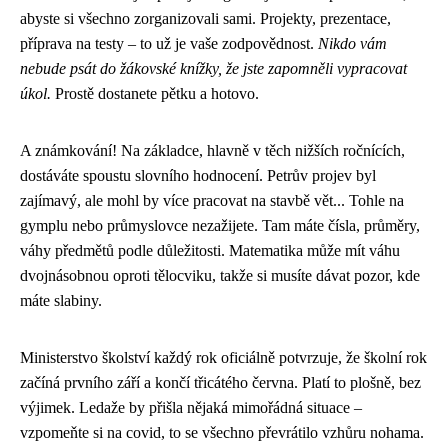
abyste si všechno zorganizovali sami. Projekty, prezentace,
příprava na testy – to už je vaše zodpovědnost.
Nikdo vám
nebude psát do žákovské knížky, že jste zapomněli vypracovat
úkol.
Prostě dostanete pětku a hotovo.
A známkování! Na základce, hlavně v těch nižších ročnících,
dostáváte spoustu slovního hodnocení. Petrův projev byl
zajímavý, ale mohl by více pracovat na stavbě vět... Tohle na
gymplu nebo průmyslovce nezažijete. Tam máte čísla, průměry,
váhy předmětů podle důležitosti. Matematika může mít váhu
dvojnásobnou oproti tělocviku, takže si musíte dávat pozor, kde
máte slabiny.
Ministerstvo školství každý rok oficiálně potvrzuje, že školní rok
začíná prvního září a končí třicátého června. Platí to plošně, bez
výjimek. Ledaže by přišla nějaká mimořádná situace –
vzpomeňte si na covid, to se všechno převrátilo vzhůru nohama.