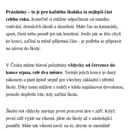
Prázdniny – to je pro každého školáka ta nejlepší část
celého roku.
Konečně si můžete odpočinout od ranního
vstávání, domácích úkolů a zkoušení. Máte čas na kamarády,
sport, čtení nebo prostě jen tak lenošení. Jenže jak se léto chylí
ke konci, začíná ta méně příjemná část – je potřeba se připravit
na návrat do školy.
V Česku máme hlavní prázdniny
vždycky od července do
konce srpna, celé dva měsíce
. Termín jejich konce je daný
zákonem a platí úplně stejně pro všechny základní i střední
školy. Díky tomu můžete s rodiči v klidu naplánovat dovolenou,
protože dopředu víte, kdy začíná škola.
Školní rok vždycky startuje první pracovní den v září.
Když
první září vyjde na víkend, jdete do školy až v následující
pondělí. Máte tak víkend navíc na to, abyste se mentálně