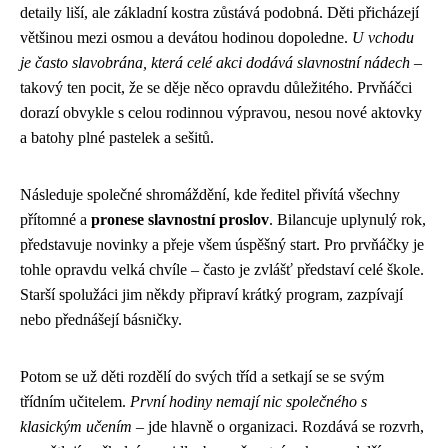
detaily liší, ale základní kostra zůstává podobná. Děti přicházejí
většinou mezi osmou a devátou hodinou dopoledne.
U vchodu
je často slavobrána, která celé akci dodává slavnostní nádech
–
takový ten pocit, že se děje něco opravdu důležitého. Prvňáčci
dorazí obvykle s celou rodinnou výpravou, nesou nové aktovky
a batohy plné pastelek a sešitů.
Následuje společné shromáždění, kde ředitel přivítá všechny
přítomné a
pronese slavnostní proslov
. Bilancuje uplynulý rok,
představuje novinky a přeje všem úspěšný start. Pro prvňáčky je
tohle opravdu velká chvíle – často je zvlášť představí celé škole.
Starší spolužáci jim někdy připraví krátký program, zazpívají
nebo přednášejí básničky.
Potom se už děti rozdělí do svých tříd a setkají se se svým
třídním učitelem.
První hodiny nemají nic společného s
klasickým učením
– jde hlavně o organizaci. Rozdává se rozvrh,