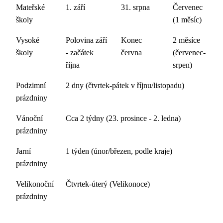
Mateřské
1. září
31. srpna
Červenec
školy
(1 měsíc)
Vysoké
Polovina září
Konec
2 měsíce
školy
- začátek
června
(červenec-
října
srpen)
Podzimní
2 dny (čtvrtek-pátek v říjnu/listopadu)
prázdniny
Vánoční
Cca 2 týdny (23. prosince - 2. ledna)
prázdniny
Jarní
1 týden (únor/březen, podle kraje)
prázdniny
Velikonoční
Čtvrtek-úterý (Velikonoce)
prázdniny