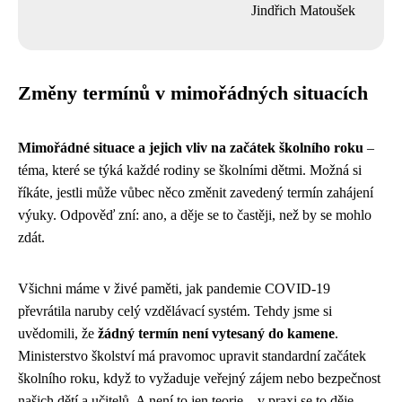
Jindřich Matoušek
Změny termínů v mimořádných situacích
Mimořádné situace a jejich vliv na začátek školního roku
–
téma, které se týká každé rodiny se školními dětmi. Možná si
říkáte, jestli může vůbec něco změnit zavedený termín zahájení
výuky. Odpověď zní: ano, a děje se to častěji, než by se mohlo
zdát.
Všichni máme v živé paměti, jak pandemie COVID-19
převrátila naruby celý vzdělávací systém. Tehdy jsme si
uvědomili, že
žádný termín není vytesaný do kamene
.
Ministerstvo školství má pravomoc upravit standardní začátek
školního roku, když to vyžaduje veřejný zájem nebo bezpečnost
našich dětí a učitelů. A není to jen teorie – v praxi se to děje.