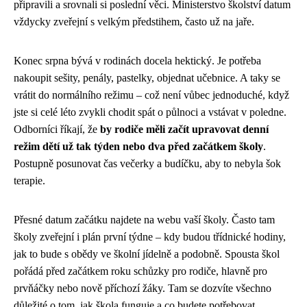
připravili a srovnali si poslední věci. Ministerstvo školství datum
vždycky zveřejní s velkým předstihem, často už na jaře.
Konec srpna bývá v rodinách docela hektický. Je potřeba
nakoupit sešity, penály, pastelky, objednat učebnice. A taky se
vrátit do normálního režimu – což není vůbec jednoduché, když
jste si celé léto zvykli chodit spát o půlnoci a vstávat v poledne.
Odborníci říkají, že
by rodiče měli začít upravovat denní
režim dětí už tak týden nebo dva před začátkem školy
.
Postupně posunovat čas večerky a budíčku, aby to nebyla šok
terapie.
Přesné datum začátku najdete na webu vaší školy. Často tam
školy zveřejní i plán první týdne – kdy budou třídnické hodiny,
jak to bude s obědy ve školní jídelně a podobně. Spousta škol
pořádá před začátkem roku schůzky pro rodiče, hlavně pro
prvňáčky nebo nově příchozí žáky. Tam se dozvíte všechno
důležité o tom, jak škola funguje a co budete potřebovat.