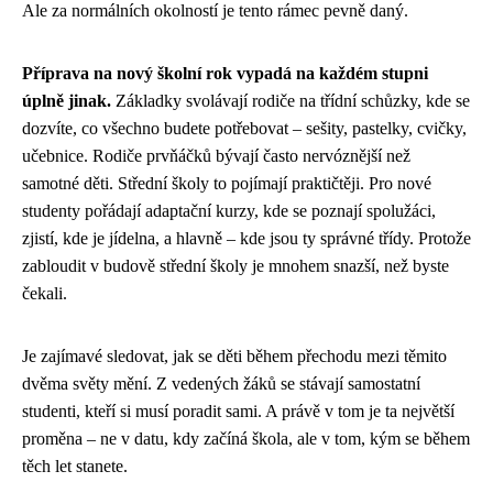
Ale za normálních okolností je tento rámec pevně daný.
Příprava na nový školní rok vypadá na každém stupni
úplně jinak.
Základky svolávají rodiče na třídní schůzky, kde se
dozvíte, co všechno budete potřebovat – sešity, pastelky, cvičky,
učebnice. Rodiče prvňáčků bývají často nervóznější než
samotné děti. Střední školy to pojímají praktičtěji. Pro nové
studenty pořádají adaptační kurzy, kde se poznají spolužáci,
zjistí, kde je jídelna, a hlavně – kde jsou ty správné třídy. Protože
zabloudit v budově střední školy je mnohem snazší, než byste
čekali.
Je zajímavé sledovat, jak se děti během přechodu mezi těmito
dvěma světy mění. Z vedených žáků se stávají samostatní
studenti, kteří si musí poradit sami. A právě v tom je ta největší
proměna – ne v datu, kdy začíná škola, ale v tom, kým se během
těch let stanete.