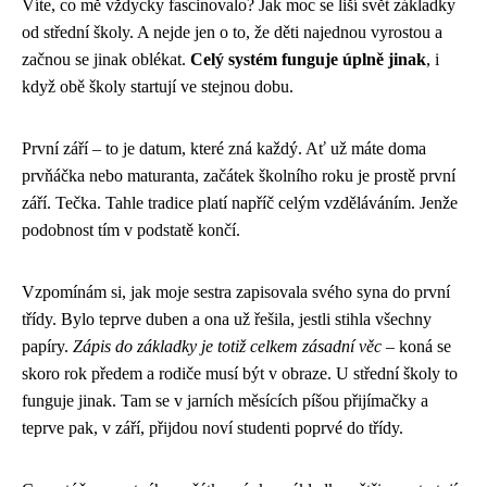
Víte, co mě vždycky fascinovalo? Jak moc se liší svět základky
od střední školy. A nejde jen o to, že děti najednou vyrostou a
začnou se jinak oblékat.
Celý systém funguje úplně jinak
, i
když obě školy startují ve stejnou dobu.
První září – to je datum, které zná každý. Ať už máte doma
prvňáčka nebo maturanta, začátek školního roku je prostě první
září. Tečka. Tahle tradice platí napříč celým vzděláváním. Jenže
podobnost tím v podstatě končí.
Vzpomínám si, jak moje sestra zapisovala svého syna do první
třídy. Bylo teprve duben a ona už řešila, jestli stihla všechny
papíry.
Zápis do základky je totiž celkem zásadní věc
– koná se
skoro rok předem a rodiče musí být v obraze. U střední školy to
funguje jinak. Tam se v jarních měsících píšou přijímačky a
teprve pak, v září, přijdou noví studenti poprvé do třídy.