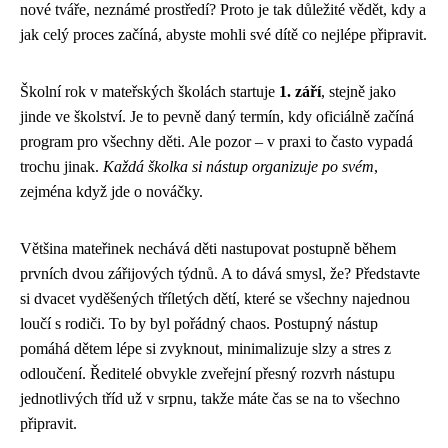
nové tváře, neznámé prostředí? Proto je tak důležité vědět, kdy a
jak celý proces začíná, abyste mohli své dítě co nejlépe připravit.
Školní rok v mateřských školách startuje
1. září
, stejně jako
jinde ve školství. Je to pevně daný termín, kdy oficiálně začíná
program pro všechny děti. Ale pozor – v praxi to často vypadá
trochu jinak.
Každá školka si nástup organizuje po svém
,
zejména když jde o nováčky.
Většina mateřinek nechává děti nastupovat postupně během
prvních dvou zářijových týdnů. A to dává smysl, že? Představte
si dvacet vyděšených tříletých dětí, které se všechny najednou
loučí s rodiči. To by byl pořádný chaos. Postupný nástup
pomáhá dětem lépe si zvyknout, minimalizuje slzy a stres z
odloučení. Ředitelé obvykle zveřejní přesný rozvrh nástupu
jednotlivých tříd už v srpnu, takže máte čas se na to všechno
připravit.