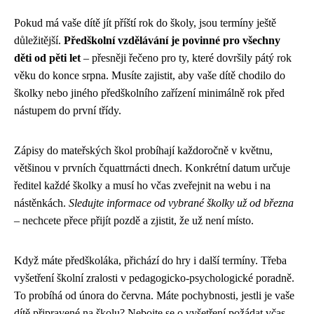
Pokud má vaše dítě jít příští rok do školy, jsou termíny ještě
důležitější.
Předškolní vzdělávání je povinné pro všechny
děti od pěti let
– přesněji řečeno pro ty, které dovršily pátý rok
věku do konce srpna. Musíte zajistit, aby vaše dítě chodilo do
školky nebo jiného předškolního zařízení minimálně rok před
nástupem do první třídy.
Zápisy do mateřských škol probíhají každoročně v květnu,
většinou v prvních čquattrnácti dnech. Konkrétní datum určuje
ředitel každé školky a musí ho včas zveřejnit na webu i na
nástěnkách.
Sledujte informace od vybrané školky už od března
– nechcete přece přijít pozdě a zjistit, že už není místo.
Když máte předškoláka, přichází do hry i další termíny. Třeba
vyšetření školní zralosti v pedagogicko-psychologické poradně.
To probíhá od února do června. Máte pochybnosti, jestli je vaše
dítě připravené na školu? Nebojte se o vyšetření požádat včas.