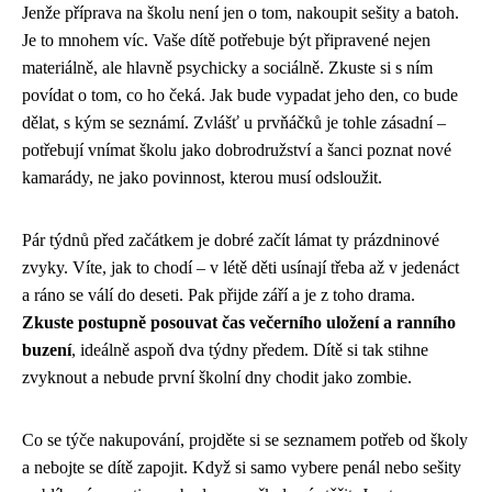
Jenže příprava na školu není jen o tom, nakoupit sešity a batoh.
Je to mnohem víc. Vaše dítě potřebuje být připravené nejen
materiálně, ale hlavně psychicky a sociálně. Zkuste si s ním
povídat o tom, co ho čeká. Jak bude vypadat jeho den, co bude
dělat, s kým se seznámí. Zvlášť u prvňáčků je tohle zásadní –
potřebují vnímat školu jako dobrodružství a šanci poznat nové
kamarády, ne jako povinnost, kterou musí odsloužit.
Pár týdnů před začátkem je dobré začít lámat ty prázdninové
zvyky. Víte, jak to chodí – v létě děti usínají třeba až v jedenáct
a ráno se válí do deseti. Pak přijde září a je z toho drama.
Zkuste postupně posouvat čas večerního uložení a ranního
buzení
, ideálně aspoň dva týdny předem. Dítě si tak stihne
zvyknout a nebude první školní dny chodit jako zombie.
Co se týče nakupování, projděte si se seznamem potřeb od školy
a nebojte se dítě zapojit. Když si samo vybere penál nebo sešity