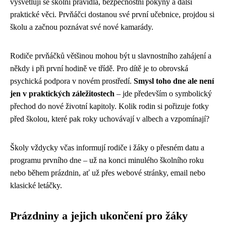
vysvětlují se školní pravidla, bezpečnostní pokyny a další
praktické věci. Prvňáčci dostanou své první učebnice, projdou si
školu a začnou poznávat své nové kamarády.
Rodiče prvňáčků většinou mohou být u slavnostního zahájení a
někdy i při první hodině ve třídě. Pro dítě je to obrovská
psychická podpora v novém prostředí.
Smysl toho dne ale není
jen v praktických záležitostech
– jde především o symbolický
přechod do nové životní kapitoly. Kolik rodin si pořizuje fotky
před školou, které pak roky uchovávají v albech a vzpomínají?
Školy vždycky včas informují rodiče i žáky o přesném datu a
programu prvního dne – už na konci minulého školního roku
nebo během prázdnin, ať už přes webové stránky, email nebo
klasické letáčky.
Prázdniny a jejich ukončení pro žáky