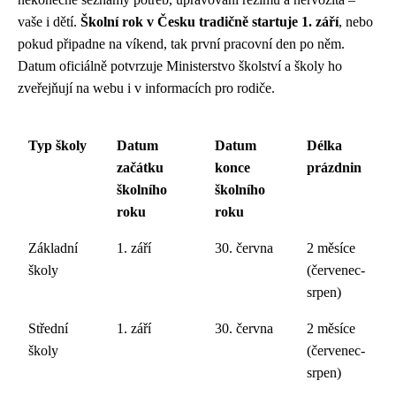
vaše i dětí.
Školní rok v Česku tradičně startuje 1. září
, nebo
pokud připadne na víkend, tak první pracovní den po něm.
Datum oficiálně potvrzuje Ministerstvo školství a školy ho
zveřejňují na webu i v informacích pro rodiče.
Typ školy
Datum
Datum
Délka
začátku
konce
prázdnin
školního
školního
roku
roku
Základní
1. září
30. června
2 měsíce
školy
(červenec-
srpen)
Střední
1. září
30. června
2 měsíce
školy
(červenec-
srpen)