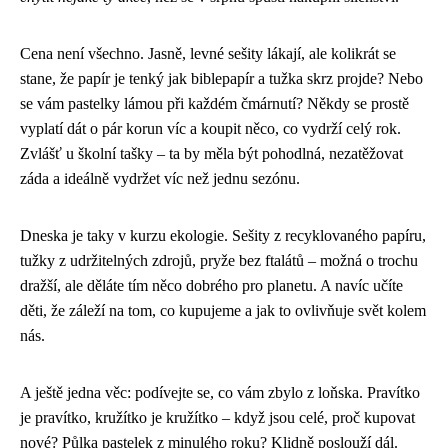
Cena není všechno. Jasně, levné sešity lákají, ale kolikrát se
stane, že papír je tenký jak biblepapír a tužka skrz projde? Nebo
se vám pastelky lámou při každém čmárnutí? Někdy se prostě
vyplatí dát o pár korun víc a koupit něco, co vydrží celý rok.
Zvlášť u školní tašky – ta by měla být pohodlná, nezatěžovat
záda a ideálně vydržet víc než jednu sezónu.
Dneska je taky v kurzu ekologie. Sešity z recyklovaného papíru,
tužky z udržitelných zdrojů, pryže bez ftalátů – možná o trochu
dražší, ale děláte tím něco dobrého pro planetu. A navíc učíte
děti, že záleží na tom, co kupujeme a jak to ovlivňuje svět kolem
nás.
A ještě jedna věc: podívejte se, co vám zbylo z loňska. Pravítko
je pravítko, kružítko je kružítko – když jsou celé, proč kupovat
nové? Půlka pastelek z minulého roku? Klidně poslouží dál.