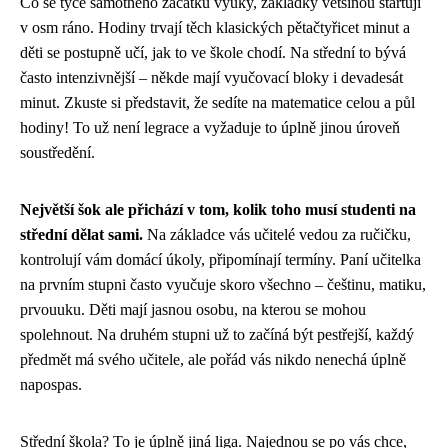
Co se týče samotného začátku výuky, základky většinou startují
v osm ráno. Hodiny trvají těch klasických pětačtyřicet minut a
děti se postupně učí, jak to ve škole chodí. Na střední to bývá
často intenzivnější – někde mají vyučovací bloky i devadesát
minut. Zkuste si představit, že sedíte na matematice celou a půl
hodiny! To už není legrace a vyžaduje to úplně jinou úroveň
soustředění.
Největší šok ale přichází v tom, kolik toho musí studenti na
střední dělat sami.
Na základce vás učitelé vedou za ručičku,
kontrolují vám domácí úkoly, připomínají termíny. Paní učitelka
na prvním stupni často vyučuje skoro všechno – češtinu, matiku,
prvouuku. Děti mají jasnou osobu, na kterou se mohou
spolehnout. Na druhém stupni už to začíná být pestřejší, každý
předmět má svého učitele, ale pořád vás nikdo nenechá úplně
napospas.
Střední škola? To je úplně jiná liga. Najednou se po vás chce,