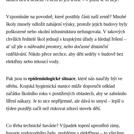
Vzpomínáte na povodně, které postihly části naší země? Mnohé
školy musely odložit zahájení výuky, protože jejich budovy byly
poškozené nebo okolní infrastruktura nefungovala. V takových
chvílích ředitelé škol jednají s krajskými úřady a hledají řešení –
ať už jde o
náhradní prostory, nebo dočasné distanční
vzdělávání
. Nikdo přece nechce, aby děti sedély v budově bez
elektřiny nebo tekoucí vody.
Pak jsou tu
epidemiologické situace
, které nás naučily být ve
střehu. Krajská hygienická stanice může doporučit odklad
začátku školního roku v postižených oblastech, aby se zabránilo
šíření nákazy. Je to sice nepříjemné, ale dává to smysl – lepší o
týden později začít než riskovat zdraví stovek dětí.
Co třeba technické havárie? Výpadek topení uprostřed zimy,
havarie vodovodního řadu, problémy s elektřinou – to všechno