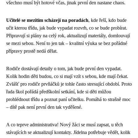
všechno musí být hotové včas, jinak první den nastane chaos.
Učitelé se mezitím scházejí na poradách
, kde řeší, kdo bude
učit kterou třídu, jak bude vypadat rozvrh, co se bude probírat.
Připravují si plány na celý rok, aktualizují materiály, domlouvají
se mezi sebou. Není to jen tak – kvalitní výuka se bez pořádné
přípravy prostě nedá dělat.
Rodiče dostávají detaily o tom, jak bude první den vypadat.
Kolik hodin děti budou, co si mají vzít s sebou, kde mají čekat.
Zvlášť pro rodiče prvňáčků je tohle často stresující období. Proto
řada škol pořádá předškolní setkání, kde si děti můžou
prohlédnout třídu a poznat paní učitelku. Pomáhá to strašně moc
– dítě pak není první den tak vyděšené.
A co teprve administrativa! Nový žáci se musí zapsat, u těch
stávajících se aktualizují kontakty. Jídelna potřebuje vědět, kolik