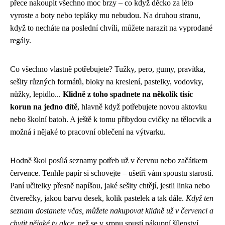
přece nakoupit všechno moc brzy – co když děcko za léto
vyroste a boty nebo tepláky mu nebudou. Na druhou stranu,
když to necháte na poslední chvíli, můžete narazit na vyprodané
regály.
Co všechno vlastně potřebujete? Tužky, pero, gumy, pravítka,
sešity různých formátů, bloky na kreslení, pastelky, vodovky,
nůžky, lepidlo...
Klidně z toho spadnete na několik tisíc
korun na jedno dítě
, hlavně když potřebujete novou aktovku
nebo školní batoh. A ještě k tomu přibydou cvičky na tělocvik a
možná i nějaké to pracovní oblečení na výtvarku.
Hodně škol posílá seznamy potřeb už v červnu nebo začátkem
července. Tenhle papír si schovejte – ušetří vám spoustu starostí.
Paní učitelky přesně napíšou, jaké sešity chtějí, jestli linka nebo
čtverečky, jakou barvu desek, kolik pastelek a tak dále.
Když ten
seznam dostanete včas, můžete nakupovat klidně už v červenci a
chytit nějaké ty akce
, než se v srpnu spustí nákupní šílenství.