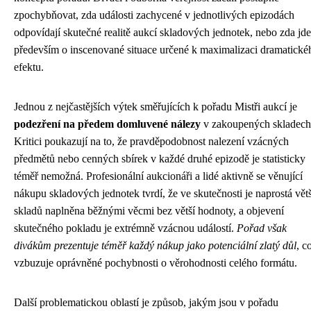
zpochybňovat, zda události zachycené v jednotlivých epizodách
odpovídají skutečné realitě aukcí skladových jednotek, nebo zda jde
především o inscenované situace určené k maximalizaci dramatické
efektu.
Jednou z nejčastějších výtek směřujících k pořadu Mistři aukcí je
podezření na předem domluvené nálezy
v zakoupených skladech
Kritici poukazují na to, že pravděpodobnost nalezení vzácných
předmětů nebo cenných sbírek v každé druhé epizodě je statisticky
téměř nemožná. Profesionální aukcionáři a lidé aktivně se věnující
nákupu skladových jednotek tvrdí, že ve skutečnosti je naprostá vět
skladů naplněna běžnými věcmi bez větší hodnoty, a objevení
skutečného pokladu je extrémně vzácnou událostí.
Pořad však
divákům prezentuje téměř každý nákup jako potenciální zlatý důl
, c
vzbuzuje oprávněné pochybnosti o věrohodnosti celého formátu.
Další problematickou oblastí je způsob, jakým jsou v pořadu