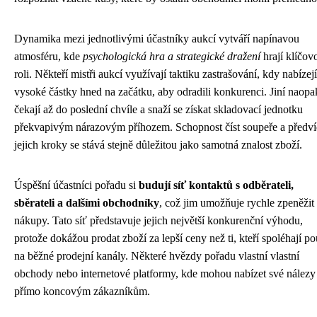
Dynamika mezi jednotlivými účastníky aukcí vytváří napínavou
atmosféru, kde
psychologická hra a strategické dražení
hrají klíčov
roli. Někteří mistři aukcí využívají taktiku zastrašování, kdy nabízejí
vysoké částky hned na začátku, aby odradili konkurenci. Jiní naopa
čekají až do poslední chvíle a snaží se získat skladovací jednotku
překvapivým nárazovým příhozem. Schopnost číst soupeře a předví
jejich kroky se stává stejně důležitou jako samotná znalost zboží.
Úspěšní účastníci pořadu si
budují síť kontaktů s odběrateli,
sběrateli a dalšími obchodníky
, což jim umožňuje rychle zpeněžit
nákupy. Tato síť představuje jejich největší konkurenční výhodu,
protože dokážou prodat zboží za lepší ceny než ti, kteří spoléhají p
na běžné prodejní kanály. Některé hvězdy pořadu vlastní vlastní
obchody nebo internetové platformy, kde mohou nabízet své nálezy
přímo koncovým zákazníkům.