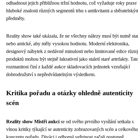
odhadnout jejich přibližnou tržní hodnotu, což vyžaduje roky praxe
hluboké znalosti různých segmentů trhu s antikvitami a sběratelský
předměty.
Reality show také ukázala, že ne všechny nálezy musí být nutně sta
nebo antické, aby měly vysokou hodnotu. Moderní elektronika,
designový nábytek z nedávné minulosti nebo limitované edice různ
produktů mohou být stejně lukrativní jako staletí staré artefakty. Tat
rozmanitost činí z každé aukce skladovacích jednotek vzrušující
dobrodružství s nepředvídatelným výsledkem.
Kritika pořadu a otázky ohledně autenticity
scén
Reality show Mistři aukcí
se od svého prvního vysílání setkala s
vlnou kritiky týkající se autenticity zobrazovaných scén a celkovéh
konceptu pořadu. Diváci i odborná veřejnost začali postupně