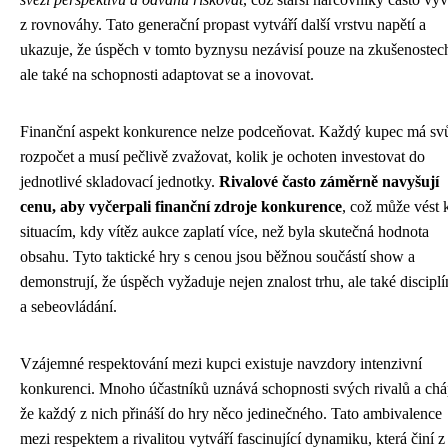
z rovnováhy. Tato generační propast vytváří další vrstvu napětí a
ukazuje, že úspěch v tomto byznysu nezávisí pouze na zkušenostec
ale také na schopnosti adaptovat se a inovovat.
Finanční aspekt konkurence nelze podceňovat. Každý kupec má sv
rozpočet a musí pečlivě zvažovat, kolik je ochoten investovat do
jednotlivé skladovací jednotky.
Rivalové často záměrně navyšují
cenu, aby vyčerpali finanční zdroje konkurence
, což může vést 
situacím, kdy vítěz aukce zaplatí více, než byla skutečná hodnota
obsahu. Tyto taktické hry s cenou jsou běžnou součástí show a
demonstrují, že úspěch vyžaduje nejen znalost trhu, ale také discipl
a sebeovládání.
Vzájemné respektování mezi kupci existuje navzdory intenzivní
konkurenci. Mnoho účastníků uznává schopnosti svých rivalů a chá
že každý z nich přináší do hry něco jedinečného. Tato ambivalence
mezi respektem a rivalitou vytváří fascinující dynamiku, která činí z