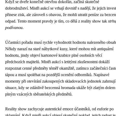
Když se dveře konečně otevřou dokořán, začíná skutečné
dobrodružství. Mistři aukcí se vrhají dovnitř s nadějí, že jejich inves
přinese zisk, ale zároveň s obavou, že mohli utratit peníze za bezce
odpad. Tento moment pravdy je tím, co dělá z reality show tak
strhu
podívanou
.
Účastníci pořadu musí rychle vyhodnotit hodnotu nalezeného obsah
Někdy narazí na staré nábytkové kusy, které mohou mít antiquární
hodnotu, jindy objeví kartonové krabice plné osobních věcí
předchozích majitelů. Mistři aukcí s letitými zkušenostmi dokáží
rozpoznat cenné předměty téměř okamžitě, zatímco začátečníci čast
tápou a musí spoléhat na pozdější ocenění odborníků. Napínavé
momenty při otevírání zakoupených skladovacích jednotek zahrnují 
situace, kdy se zdánlivě bezcenná hromada ukáže být zlatým dolem
plným vzácných sběratelských předmětů.
Reality show zachycuje autentické emoce účastníků, od euforie po
zklamání. Když mistři aukcí objeví skutečný poklad, jejich radost je