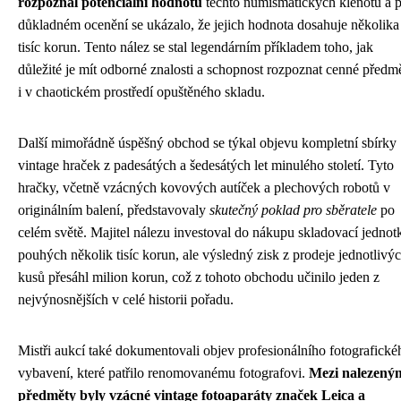
rozpoznal potenciální hodnotu
těchto numismatických klenotů a 
důkladném ocenění se ukázalo, že jejich hodnota dosahuje několika 
tisíc korun. Tento nález se stal legendárním příkladem toho, jak
důležité je mít odborné znalosti a schopnost rozpoznat cenné předm
i v chaotickém prostředí opuštěného skladu.
Další mimořádně úspěšný obchod se týkal objevu kompletní sbírky
vintage hraček z padesátých a šedesátých let minulého století. Tyto
hračky, včetně vzácných kovových autíček a plechových robotů v
originálním balení, představovaly
skutečný poklad pro sběratele
po
celém světě. Majitel nálezu investoval do nákupu skladovací jednot
pouhých několik tisíc korun, ale výsledný zisk z prodeje jednotlivý
kusů přesáhl milion korun, což z tohoto obchodu učinilo jeden z
nejvýnosnějších v celé historii pořadu.
Mistři aukcí také dokumentovali objev profesionálního fotografické
vybavení, které patřilo renomovanému fotografovi.
Mezi nalezený
předměty byly vzácné vintage fotoaparáty značek Leica a