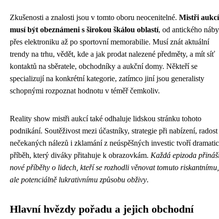
Zkušenosti a znalosti jsou v tomto oboru neocenitelné.
Mistři aukcí
musí být obeznámeni s širokou škálou oblastí
, od antického náb
přes elektroniku až po sportovní memorabilie. Musí znát aktuální
trendy na trhu, vědět, kde a jak prodat nalezené předměty, a mít síť
kontaktů na sběratele, obchodníky a aukční domy. Někteří se
specializují na konkrétní kategorie, zatímco jiní jsou generalisty
schopnými rozpoznat hodnotu v téměř čemkoliv.
Reality show mistři aukcí také odhaluje lidskou stránku tohoto
podnikání. Soutěživost mezi účastníky, strategie při nabízení, radost
nečekaných nálezů i zklamání z neúspěšných investic tvoří dramati
příběh, který diváky přitahuje k obrazovkám.
Každá epizoda přináš
nové příběhy o lidech, kteří se rozhodli věnovat tomuto riskantnímu,
ale potenciálně lukrativnímu způsobu obživy
.
Hlavní hvězdy pořadu a jejich obchodní