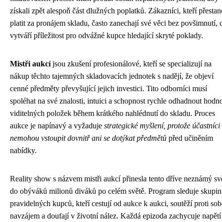
získali zpět alespoň část dlužných poplatků. Zákazníci, kteří přesta
platit za pronájem skladu, často zanechají své věci bez povšimnutí, 
vytváří příležitost pro odvážné kupce hledající skryté poklady.
Mistři aukcí
jsou zkušení profesionálové, kteří se specializují na
nákup těchto tajemných skladovacích jednotek s nadějí, že objeví
cenné předměty převyšující jejich investici. Tito odborníci musí
spoléhat na své znalosti, intuici a schopnost rychle odhadnout hodn
viditelných položek během krátkého nahlédnutí do skladu. Proces
aukce je napínavý a vyžaduje
strategické myšlení, protože účastníci
nemohou vstoupit dovnitř ani se dotýkat předmětů
před učiněním
nabídky.
Reality show s názvem mistři aukcí přinesla tento dříve neznámý sv
do obýváků milionů diváků po celém světě. Program sleduje skupi
pravidelných kupců, kteří cestují od aukce k aukci, soutěží proti sob
navzájem a doufají v životní nález. Každá epizoda zachycuje napětí