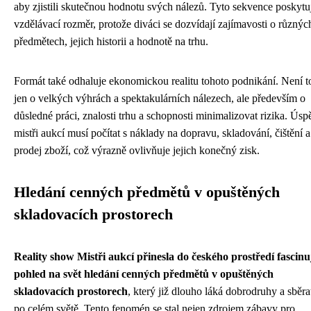
aby zjistili skutečnou hodnotu svých nálezů. Tyto sekvence poskytu
vzdělávací rozměr, protože diváci se dozvídají zajímavosti o různýc
předmětech, jejich historii a hodnotě na trhu.
Formát také odhaluje ekonomickou realitu tohoto podnikání. Není t
jen o velkých výhrách a spektakulárních nálezech, ale především o
důsledné práci, znalosti trhu a schopnosti minimalizovat rizika. Úsp
mistři aukcí musí počítat s náklady na dopravu, skladování, čištění a
prodej zboží, což výrazně ovlivňuje jejich konečný zisk.
Hledání cenných předmětů v opuštěných
skladovacích prostorech
Reality show Mistři aukcí přinesla do českého prostředí fascinuj
pohled na svět hledání cenných předmětů v opuštěných
skladovacích prostorech
, který již dlouho láká dobrodruhy a sběra
po celém světě. Tento fenomén se stal nejen zdrojem zábavy pro