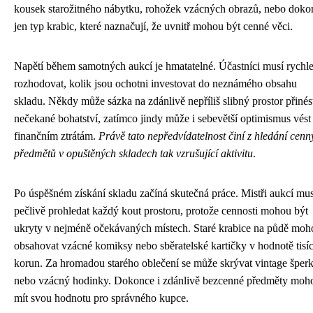
kousek starožitného nábytku, rohožek vzácných obrazů, nebo doko
jen typ krabic, které naznačují, že uvnitř mohou být cenné věci.
Napětí během samotných aukcí je hmatatelné. Účastníci musí rychl
rozhodovat, kolik jsou ochotni investovat do neznámého obsahu
skladu. Někdy může sázka na zdánlivě nepříliš slibný prostor přinés
nečekané bohatství, zatímco jindy může i sebevětší optimismus vést
finančním ztrátám.
Právě tato nepředvídatelnost činí z hledání cenn
předmětů v opuštěných skladech tak vzrušující aktivitu
.
Po úspěšném získání skladu začíná skutečná práce. Mistři aukcí mus
pečlivě prohledat každý kout prostoru, protože cennosti mohou být
ukryty v nejméně očekávaných místech. Staré krabice na půdě moh
obsahovat vzácné komiksy nebo sběratelské kartičky v hodnotě tisí
korun. Za hromadou starého oblečení se může skrývat vintage šper
nebo vzácný hodinky. Dokonce i zdánlivě bezcenné předměty moh
mít svou hodnotu pro správného kupce.