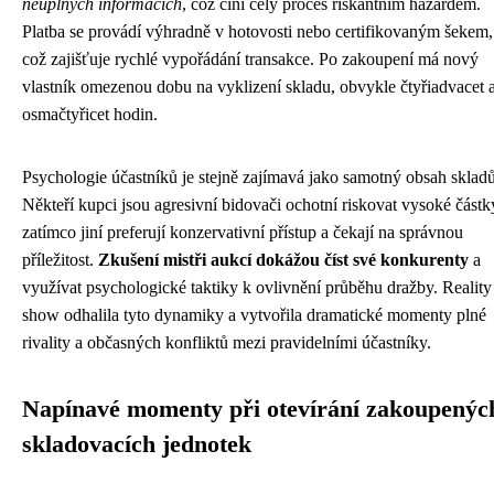
neúplných informacích
, což činí celý proces riskantním hazardem.
Platba se provádí výhradně v hotovosti nebo certifikovaným šekem,
což zajišťuje rychlé vypořádání transakce. Po zakoupení má nový
vlastník omezenou dobu na vyklizení skladu, obvykle čtyřiadvacet 
osmačtyřicet hodin.
Psychologie účastníků je stejně zajímavá jako samotný obsah skladů
Někteří kupci jsou agresivní bidovači ochotní riskovat vysoké částk
zatímco jiní preferují konzervativní přístup a čekají na správnou
příležitost.
Zkušení mistři aukcí dokážou číst své konkurenty
a
využívat psychologické taktiky k ovlivnění průběhu dražby. Reality
show odhalila tyto dynamiky a vytvořila dramatické momenty plné
rivality a občasných konfliktů mezi pravidelními účastníky.
Napínavé momenty při otevírání zakoupenýc
skladovacích jednotek