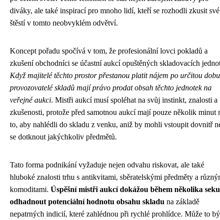
diváky, ale také inspirací pro mnoho lidí, kteří se rozhodli zkusit své
štěstí v tomto neobvyklém odvětví.
Koncept pořadu spočívá v tom, že profesionální lovci pokladů a
zkušení obchodníci se účastní aukcí opuštěných skladovacích jedno
Když majitelé těchto prostor přestanou platit nájem po určitou dobu
provozovatelé skladů mají právo prodat obsah těchto jednotek na
veřejné aukci
. Mistři aukcí musí spoléhat na svůj instinkt, znalosti a
zkušenosti, protože před samotnou aukcí mají pouze několik minut 
to, aby nahlédli do skladu z venku, aniž by mohli vstoupit dovnitř 
se dotknout jakýchkoliv předmětů.
Tato forma podnikání vyžaduje nejen odvahu riskovat, ale také
hluboké znalosti trhu s antikvitami, sběratelskými předměty a různý
komoditami.
Úspěšní mistři aukcí dokážou během několika sek
odhadnout potenciální hodnotu obsahu skladu
na základě
nepatrných indicií, které zahlédnou při rychlé prohlídce. Může to bý