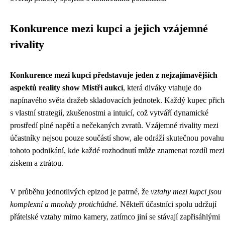
Konkurence mezi kupci a jejich vzájemné
rivality
Konkurence mezi kupci představuje jeden z nejzajímavějších
aspektů reality show Mistři aukcí
, která diváky vtahuje do
napínavého světa dražeb skladovacích jednotek. Každý kupec přich
s vlastní strategií, zkušenostmi a intuicí, což vytváří dynamické
prostředí plné napětí a nečekaných zvratů. Vzájemné rivality mezi
účastníky nejsou pouze součástí show, ale odráží skutečnou povahu
tohoto podnikání, kde každé rozhodnutí může znamenat rozdíl mezi
ziskem a ztrátou.
V průběhu jednotlivých epizod je patrné, že
vztahy mezi kupci jsou
komplexní a mnohdy protichůdné
. Někteří účastníci spolu udržují
přátelské vztahy mimo kamery, zatímco jiní se stávají zapřisáhlými