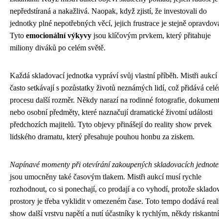
nepředstíraná a nakažlivá. Naopak, když zjistí, že investovali do
jednotky plné nepotřebných věcí, jejich frustrace je stejně opravdov
Tyto
emocionální výkyvy
jsou klíčovým prvkem, který přitahuje
miliony diváků po celém světě.
Každá skladovací jednotka vypráví svůj vlastní příběh. Mistři aukcí
často setkávají s pozůstatky životů neznámých lidí, což přidává cel
procesu další rozměr. Někdy narazí na rodinné fotografie, dokumen
nebo osobní předměty, které naznačují dramatické životní události
předchozích majitelů. Tyto objevy přinášejí do reality show prvek
lidského dramatu, který přesahuje pouhou honbu za ziskem.
Napínavé momenty při otevírání zakoupených skladovacích jednote
jsou umocněny také časovým tlakem. Mistři aukcí musí rychle
rozhodnout, co si ponechají, co prodají a co vyhodí, protože sklado
prostory je třeba vyklidit v omezeném čase. Toto tempo dodává real
show další vrstvu napětí a nutí účastníky k rychlým, někdy riskantn