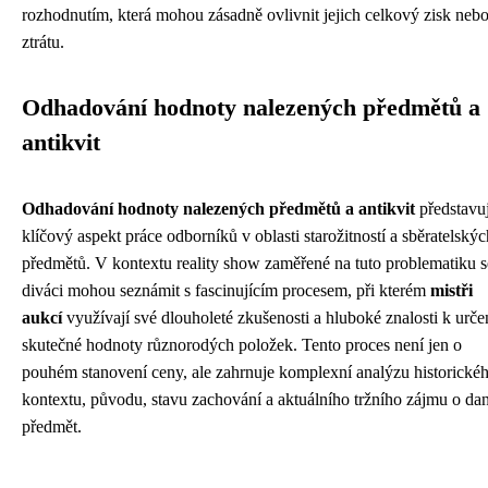
rozhodnutím, která mohou zásadně ovlivnit jejich celkový zisk neb
ztrátu.
Odhadování hodnoty nalezených předmětů a
antikvit
Odhadování hodnoty nalezených předmětů a antikvit
představu
klíčový aspekt práce odborníků v oblasti starožitností a sběratelskýc
předmětů. V kontextu reality show zaměřené na tuto problematiku s
diváci mohou seznámit s fascinujícím procesem, při kterém
mistři
aukcí
využívají své dlouholeté zkušenosti a hluboké znalosti k urče
skutečné hodnoty různorodých položek. Tento proces není jen o
pouhém stanovení ceny, ale zahrnuje komplexní analýzu historické
kontextu, původu, stavu zachování a aktuálního tržního zájmu o da
předmět.