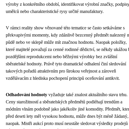
výroby z konkrétního období, identifikovat výrobní značky, podpis
umělců nebo charakteristické rysy určité manufaktury.
V rámci reality show věnované této tematice se často setkáváme s
překvapivými momenty, kdy zdánlivě bezcenný předmět nalezený 
půdě nebo ve sklepě může mít značnou hodnotu. Naopak položky,
které majitelé považují za cenné rodinné dědictví, se někdy ukážou 
pozdějšími reprodukcemi nebo běžnými výrobky bez zvláštní
sběratelské hodnoty. Právě tyto dramatické odhalení činí sledování
takových pořadů atraktivním pro širokou veřejnost a zároveň
vzdělávacím z hlediska pochopení principů oceňování antikvit.
Odhadování hodnoty
vyžaduje také znalost aktuálního stavu trhu.
Ceny starožitností a sběratelských předmětů podléhají trendům a
módním vlnám podobně jako jakékoliv jiné komodity. Předmět, kte
před deseti lety měl vysokou hodnotu, může dnes být méně žádaný,
naopak. Mistři aukcí proto musí neustále sledovat výsledky prodejů