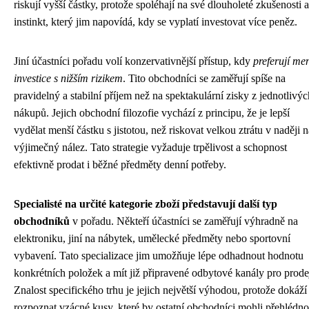
riskují vyšší částky, protože spoléhají na své dlouholeté zkušenosti a
instinkt, který jim napovídá, kdy se vyplatí investovat více peněz.
Jiní účastníci pořadu volí konzervativnější přístup, kdy
preferují me
investice s nižším rizikem
. Tito obchodníci se zaměřují spíše na
pravidelný a stabilní příjem než na spektakulární zisky z jednotlivýc
nákupů. Jejich obchodní filozofie vychází z principu, že je lepší
vydělat menší částku s jistotou, než riskovat velkou ztrátu v naději n
výjimečný nález. Tato strategie vyžaduje trpělivost a schopnost
efektivně prodat i běžné předměty denní potřeby.
Specialisté na určité kategorie zboží představují další typ
obchodníků
v pořadu. Někteří účastníci se zaměřují výhradně na
elektroniku, jiní na nábytek, umělecké předměty nebo sportovní
vybavení. Tato specializace jim umožňuje lépe odhadnout hodnotu
konkrétních položek a mít již připravené odbytové kanály pro prode
Znalost specifického trhu je jejich největší výhodou, protože dokáží
rozpoznat vzácné kusy, které by ostatní obchodníci mohli přehlédno