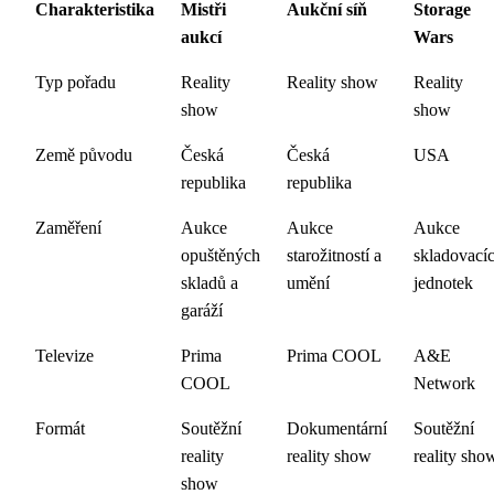
Charakteristika
Mistři
Aukční síň
Storage
aukcí
Wars
Typ pořadu
Reality
Reality show
Reality
show
show
Země původu
Česká
Česká
USA
republika
republika
Zaměření
Aukce
Aukce
Aukce
opuštěných
starožitností a
skladovací
skladů a
umění
jednotek
garáží
Televize
Prima
Prima COOL
A&E
COOL
Network
Formát
Soutěžní
Dokumentární
Soutěžní
reality
reality show
reality sho
show