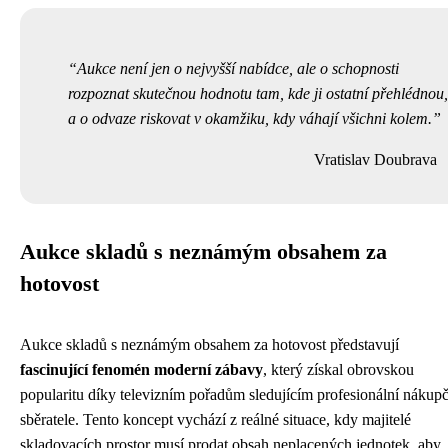
Aukce není jen o nejvyšší nabídce, ale o schopnosti
rozpoznat skutečnou hodnotu tam, kde ji ostatní přehlédnou,
a o odvaze riskovat v okamžiku, kdy váhají všichni kolem.
Vratislav Doubrava
Aukce skladů s neznámým obsahem za
hotovost
Aukce skladů s neznámým obsahem za hotovost představují
fascinující fenomén moderní zábavy
, který získal obrovskou
popularitu díky televizním pořadům sledujícím profesionální nákupč
sběratele. Tento koncept vychází z reálné situace, kdy majitelé
skladovacích prostor musí prodat obsah neplacených jednotek, aby