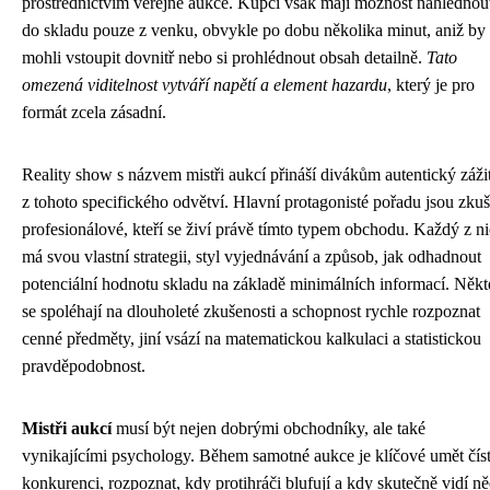
prostřednictvím veřejné aukce. Kupci však mají možnost nahlédnou
do skladu pouze z venku, obvykle po dobu několika minut, aniž by
mohli vstoupit dovnitř nebo si prohlédnout obsah detailně.
Tato
omezená viditelnost vytváří napětí a element hazardu
, který je pro
formát zcela zásadní.
Reality show s názvem mistři aukcí přináší divákům autentický záži
z tohoto specifického odvětví. Hlavní protagonisté pořadu jsou zkuš
profesionálové, kteří se živí právě tímto typem obchodu. Každý z n
má svou vlastní strategii, styl vyjednávání a způsob, jak odhadnout
potenciální hodnotu skladu na základě minimálních informací. Někt
se spoléhají na dlouholeté zkušenosti a schopnost rychle rozpoznat
cenné předměty, jiní vsází na matematickou kalkulaci a statistickou
pravděpodobnost.
Mistři aukcí
musí být nejen dobrými obchodníky, ale také
vynikajícími psychology. Během samotné aukce je klíčové umět čís
konkurenci, rozpoznat, kdy protihráči blufují a kdy skutečně vidí n