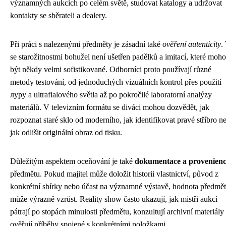
významných aukcích po celém světě, studovat katalogy a udržovat
kontakty se sběrateli a dealery.
Při práci s nalezenými předměty je zásadní také
ověření autenticity
.
se starožitnostmi bohužel není ušetřen padělků a imitací, které moh
být někdy velmi sofistikované. Odborníci proto používají různé
metody testování, od jednoduchých vizuálních kontrol přes použití
луpy a ultrafialového světla až po pokročilé laboratorní analýzy
materiálů. V televizním formátu se diváci mohou dozvědět, jak
rozpoznat staré sklo od moderního, jak identifikovat pravé stříbro n
jak odlišit originální obraz od tisku.
Důležitým aspektem oceňování je také
dokumentace a provenien
předmětu. Pokud majitel může doložit historii vlastnictví, původ z
konkrétní sbírky nebo účast na významné výstavě, hodnota předmě
může výrazně vzrůst. Reality show často ukazují, jak mistři aukcí
pátrají po stopách minulosti předmětu, konzultují archivní materiály
ověřují příběhy spojené s konkrétními položkami.