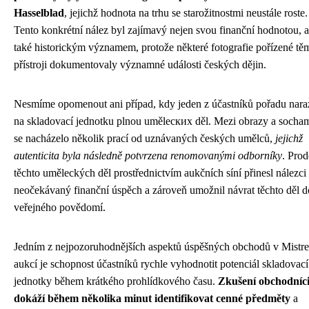
Hasselblad
, jejichž hodnota na trhu se starožitnostmi neustále roste.
Tento konkrétní nález byl zajímavý nejen svou finanční hodnotou, a
také historickým významem, protože některé fotografie pořízené tě
přístroji dokumentovaly významné události českých dějin.
Nesmíme opomenout ani případ, kdy jeden z účastníků pořadu naraz
na skladovací jednotku plnou umělecких děl. Mezi obrazy a socha
se nacházelo několik prací od uznávaných českých umělců,
jejichž
autenticita byla následně potvrzena renomovanými odborníky
. Prod
těchto uměleckých děl prostřednictvím aukčních síní přinesl nálezci
neočekávaný finanční úspěch a zároveň umožnil návrat těchto děl d
veřejného povědomí.
Jedním z nejpozoruhodnějších aspektů úspěšných obchodů v Mistr
aukcí je schopnost účastníků rychle vyhodnotit potenciál skladovací
jednotky během krátkého prohlídkového času.
Zkušení obchodníc
dokáží během několika minut identifikovat cenné předměty
a