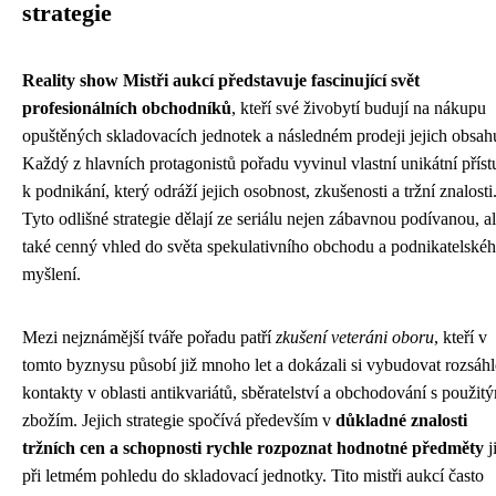
strategie
Reality show Mistři aukcí představuje fascinující svět
profesionálních obchodníků
, kteří své živobytí budují na nákupu
opuštěných skladovacích jednotek a následném prodeji jejich obsah
Každý z hlavních protagonistů pořadu vyvinul vlastní unikátní příst
k podnikání, který odráží jejich osobnost, zkušenosti a tržní znalosti
Tyto odlišné strategie dělají ze seriálu nejen zábavnou podívanou, a
také cenný vhled do světa spekulativního obchodu a podnikatelské
myšlení.
Mezi nejznámější tváře pořadu patří
zkušení veteráni oboru
, kteří v
tomto byznysu působí již mnoho let a dokázali si vybudovat rozsáhl
kontakty v oblasti antikvariátů, sběratelství a obchodování s použit
zbožím. Jejich strategie spočívá především v
důkladné znalosti
tržních cen a schopnosti rychle rozpoznat hodnotné předměty
j
při letmém pohledu do skladovací jednotky. Tito mistři aukcí často