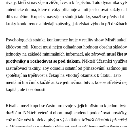
rivaly, kteří si navzájem ztěžují cestu k úspěchu. Tato dynamika vyt
autentické drama, které diváky přitahuje a nutí je sledovat každý dal
díl s napětím. Kupci si navzájem studují taktiky, snaží se předvídat
kroky konkurence a hledají způsoby, jak získat výhodu při dražbách
Psychologická stránka konkurence hraje v reality show Mistři aukcí
klíčovou roli. Kupci musí nejen odhadnout hodnotu obsahu skladov
jednotky na základě minimálních informací, ale zároveň
musí číst s
protivníky a rozhodovat se pod tlakem
. Někteří účastníci využíva
zastrašovací taktiky, aby odradili ostatní od přihazování, zatímco jin
spoléhají na trpělivost a čekají na vhodný okamžik k útoku. Tato
mentální hra činí z každé aukce jedinečnou bitvu, kde se střetává ne
kapitál, ale i osobnosti.
Rivalita mezi kupci se často projevuje v jejich přístupu k jednotlivý
dražbám. Někteří veteráni oboru mají tendenci podceňovat nováčky
což může vést k překvapivým výsledkům.
Mladší účastníci přinášej
svěží perspektivu a odvahu riskovat
, což starší harcovníky často vy