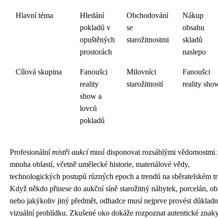
Hlavní téma
Hledání
Obchodování
Nákup
pokladů v
se
obsahu
opuštěných
starožitnostmi
skladů
prostorách
naslepo
Cílová skupina
Fanoušci
Milovníci
Fanoušci
reality
starožitností
reality sho
show a
lovců
pokladů
Profesionální
mistři aukcí
musí disponovat rozsáhlými vědomostmi 
mnoha oblastí, včetně umělecké historie, materiálové vědy,
technologických postupů různých epoch a trendů na sběratelském tr
Když někdo přinese do aukční síně starožitný nábytek, porcelán, ob
nebo jakýkoliv jiný předmět, odhadce musí nejprve provést důklad
vizuální prohlídku. Zkušené oko dokáže rozpoznat autentické znak