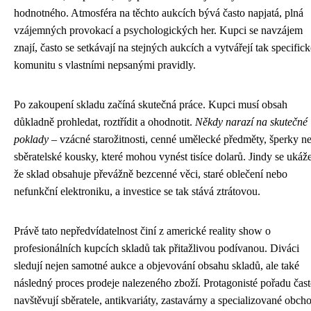
hodnotného. Atmosféra na těchto aukcích bývá často napjatá, plná
vzájemných provokací a psychologických her. Kupci se navzájem
znají, často se setkávají na stejných aukcích a vytvářejí tak specific
komunitu s vlastními nepsanými pravidly.
Po zakoupení skladu začíná skutečná práce. Kupci musí obsah
důkladně prohledat, roztřídit a ohodnotit.
Někdy narazí na skutečné
poklady
– vzácné starožitnosti, cenné umělecké předměty, šperky n
sběratelské kousky, které mohou vynést tisíce dolarů. Jindy se ukáže
že sklad obsahuje převážně bezcenné věci, staré oblečení nebo
nefunkční elektroniku, a investice se tak stává ztrátovou.
Právě tato nepředvídatelnost činí z americké reality show o
profesionálních kupcích skladů tak přitažlivou podívanou. Diváci
sledují nejen samotné aukce a objevování obsahu skladů, ale také
následný proces prodeje nalezeného zboží. Protagonisté pořadu čas
navštěvují sběratele, antikvariáty, zastavárny a specializované obch