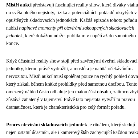
Mistři aukcí
představují fascinující reality show, která diváky vtahu
do světa plného nejistoty, rizika a potenciálních pokladů ukrytých v
opuštěných skladovacích jednotkách. Každá epizoda tohoto pořadu
nabízí
napínavé momenty při otevírání zakoupených skladovacích
jednotek
, které dokážou udržet publikum v napětí až do samotného
konce.
Když účastníci reality show stojí před zavřenými dveřmi skladovací
jednotky, kterou právě vydražili, atmosféra je nabitá očekáváním a
nervozitou. Mistři aukcí musí spoléhat pouze na rychlý pohled dovni
který získali během krátké prohlídky před samotnou dražbou. Tento
omezený náhled často odhaluje jen malou část obsahu, zatímco zby
zůstává zahalený v tajemství. Právě tato nejistota vytváří tu pravou
dramatičnost, která je charakteristická pro celý formát pořadu.
Proces otevírání skladovacích jednotek
je rituálem, který sledují
nejen ostatní účastníci, ale i kamerový štáb zachycující každou reakc