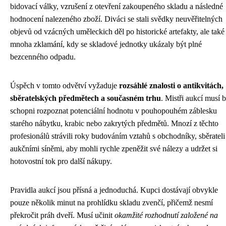
bidovací války, vzrušení z otevření zakoupeného skladu a následné
hodnocení nalezeného zboží. Diváci se stali svědky neuvěřitelných
objevů od vzácných uměleckich děl po historické artefakty, ale také
mnoha zklamání, kdy se skladové jednotky ukázaly být plné
bezcenného odpadu.
Úspěch v tomto odvětví vyžaduje
rozsáhlé znalosti o antikvitách,
sběratelských předmětech a současném trhu
. Mistři aukcí musí b
schopni rozpoznat potenciální hodnotu v pouhopouhém záblesku
starého nábytku, krabic nebo zakrytých předmětů. Mnozí z těchto
profesionálů strávili roky budováním vztahů s obchodníky, sběrateli
aukčními síněmi, aby mohli rychle zpeněžit své nálezy a udržet si
hotovostní tok pro další nákupy.
Pravidla aukcí jsou přísná a jednoduchá. Kupci dostávají obvykle
pouze několik minut na prohlídku skladu zvenčí, přičemž nesmí
překročit práh dveří. Musí učinit
okamžité rozhodnutí založené na