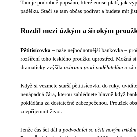
Tam je podrobně popsáno, které emise platí, jak vy
padělku. Stačí se tam občas podívat a budete mít jis
Rozdíl mezi úzkým a širokým prouž
Pětitisícovka
– naše nejhodnotnější bankovka – pro
rozšíření toho lesklého proužku uprostřed. Možná si ř
dramaticky zvýšila
ochranu proti padělatelům
a zár
Když si vezmete starší pětitisícovku do ruky, uvidít
nenápadná čára, kterou zahlédnete hlavně když banko
pokládána za dostatečně zabezpečenou. Proužek obsa
znepříjemnit život.
Jenže čas šel dál a
podvodníci se učili novým trikům