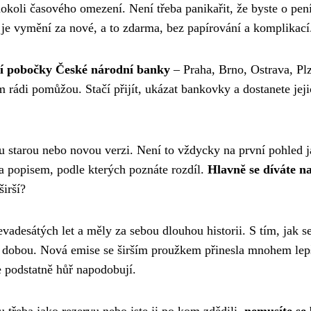
okoli časového omezení. Není třeba panikařit, že byste o pen
 je vymění za nové, a to zdarma, bez papírování a komplikací
í pobočky České národní banky
– Praha, Brno, Ostrava, Pl
m rádi pomůžou. Stačí přijít, ukázat bankovky a dostanete jej
 tu starou nebo novou verzi. Není to vždycky na první pohled j
a popisem, podle kterých poznáte rozdíl.
Hlavně se díváte n
širší?
evadesátých let a měly za sebou dlouhou historii. S tím, jak se
 s dobou. Nová emise se širším proužkem přinesla mnohem lep
 podstatně hůř napodobují.
řeba jako rezervu nebo jste ji po kom zdědili,
nemusíte se 