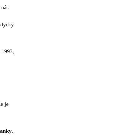
 nás
ždycky
 1993,
e je
banky
.