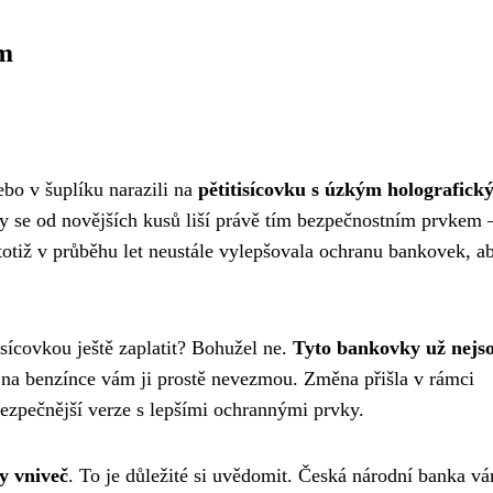
em
bo v šuplíku narazili na
pětitisícovku s úzkým holografick
vky se od novějších kusů liší právě tím bezpečnostním prvkem
totiž v průběhu let neustále vylepšovala ochranu bankovek, a
tisícovkou ještě zaplatit? Bohužel ne.
Tyto bankovky už nejs
na benzínce vám ji prostě nevezmou. Změna přišla v rámci
ezpečnější verze s lepšími ochrannými prvky.
y vniveč
. To je důležité si uvědomit. Česká národní banka vá