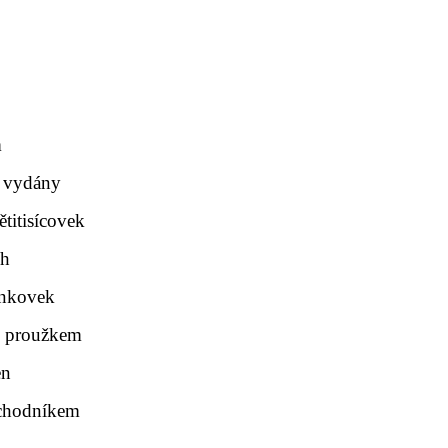
m
 vydány
titisícovek
ch
ankovek
m proužkem
en
bchodníkem