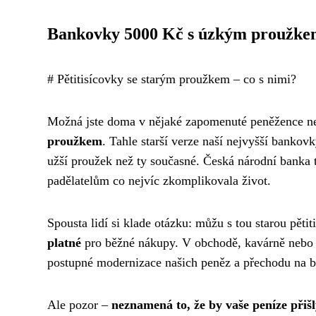
Bankovky 5000 Kč s úzkým proužk
# Pětitisícovky se starým proužkem – co s nimi?
Možná jste doma v nějaké zapomenuté peněžence ne
proužkem
. Tahle starší verze naší nejvyšší banko
užší proužek než ty současné. Česká národní banka 
padělatelům co nejvíc zkomplikovala život.
Spousta lidí si klade otázku: můžu s tou starou pěti
platné
pro běžné nákupy. V obchodě, kavárně nebo 
postupné modernizace našich peněz a přechodu na b
Ale pozor –
neznamená to, že by vaše peníze přišl