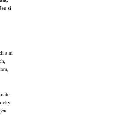
Jen si
li s ní
ch,
 tom,
znáte
covky
ným