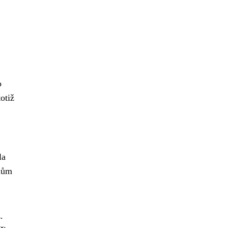
o
otiž
la
elům
.