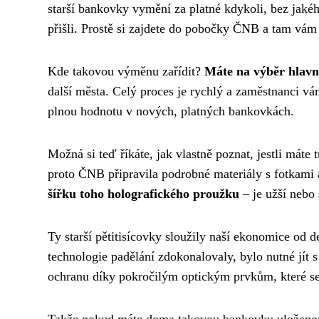
starší bankovky vymění za platné kdykoli, bez jakéh
přišli. Prostě si zajdete do pobočky ČNB a tam vám
Kde takovou výměnu zařídit?
Máte na výběr hlavn
další města. Celý proces je rychlý a zaměstnanci vá
plnou hodnotu v nových, platných bankovkách.
Možná si teď říkáte, jak vlastně poznat, jestli máte
proto ČNB připravila podrobné materiály s fotkami 
šířku toho holografického proužku
– je užší nebo 
Ty starší pětitisícovky sloužily naší ekonomice od d
technologie padělání zdokonalovaly, bylo nutné jít
ochranu díky pokročilým optickým prvkům, které se
Takže pokud máte doma takovou bankovku uloženou t