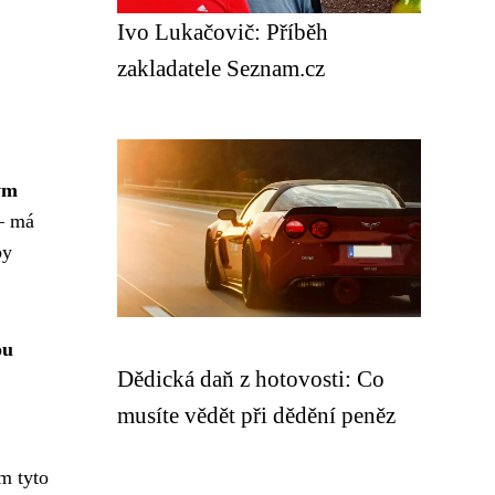
Ivo Lukačovič: Příběh
zakladatele Seznam.cz
ým
 – má
by
ou
Dědická daň z hotovosti: Co
musíte vědět při dědění peněz
m tyto