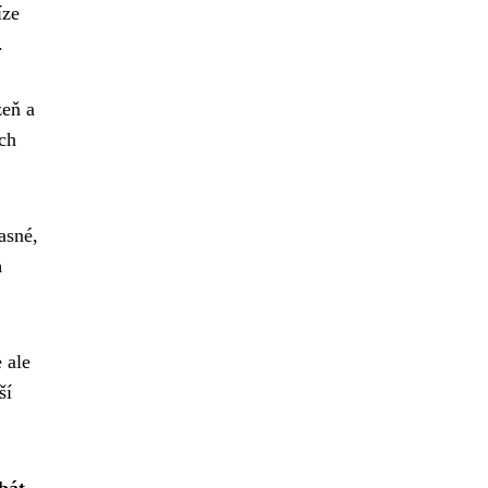
íze
.
zeň a
ich
asné,
a
 ale
ší
bát,