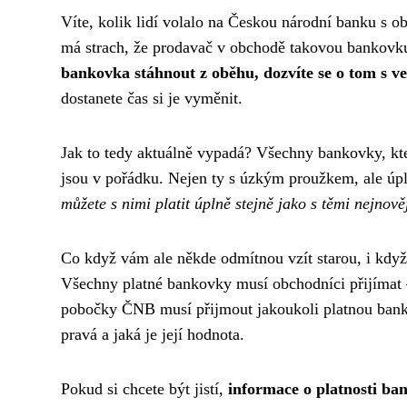
Víte, kolik lidí volalo na Českou národní banku s ob
má strach, že prodavač v obchodě takovou bankovku 
bankovka stáhnout z oběhu, dozvíte se o tom s 
dostanete čas si je vyměnit.
Jak to tedy aktuálně vypadá? Všechny bankovky, kt
jsou v pořádku. Nejen ty s úzkým proužkem, ale úp
můžete s nimi platit úplně stejně jako s těmi nejnově
Co když vám ale někde odmítnou vzít starou, i kdy
Všechny platné bankovky musí obchodníci přijímat – 
pobočky ČNB musí přijmout jakoukoli platnou bankov
pravá a jaká je její hodnota.
Pokud si chcete být jistí,
informace o platnosti b