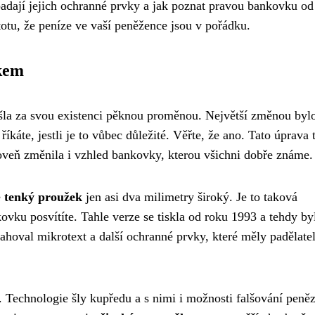
padají jejich ochranné prvky a jak poznat pravou bankovku od
totu, že peníze ve vaší peněžence jsou v pořádku.
kem
šla za svou existenci pěknou proměnou. Největší změnou byl
íkáte, jestli je to vůbec důležité. Věřte, že ano. Tato úprava t
oveň změnila i vzhled bankovky, kterou všichni dobře známe.
e
tenký proužek
jen asi dva milimetry široký. Je to taková
vku posvítíte. Tahle verze se tiskla od roku 1993 a tehdy by
hoval mikrotext a další ochranné prvky, které měly padělat
. Technologie šly kupředu a s nimi i možnosti falšování peněz