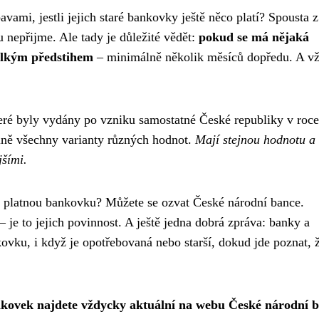
avami, jestli jejich staré bankovky ještě něco platí? Spousta z
nepřijme. Ale tady je důležité vědět:
pokud se má nějaká
velkým předstihem
– minimálně několik měsíců dopředu. A v
eré byly vydány po vzniku samostatné České republiky v roce
lně všechny varianty různých hodnot.
Mají stejnou hodnotu a
jšími.
ž platnou bankovku? Můžete se ozvat České národní bance.
je to jejich povinnost. A ještě jedna dobrá zpráva: banky a
ku, i když je opotřebovaná nebo starší, dokud jde poznat, ž
ankovek najdete vždycky aktuální na webu České národní 