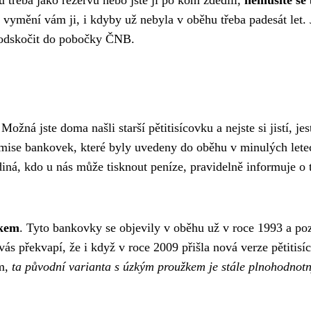
a vymění vám ji, i kdyby už nebyla v oběhu třeba padesát let. 
 odskočit do pobočky ČNB.
Možná jste doma našli starší pětitisícovku a nejste si jistí, jest
 emise bankovek, které byly uvedeny do oběhu v minulých lete
ediná, kdo u nás může tisknout peníze, pravidelně informuje o
žkem
. Tyto bankovky se objevily v oběhu už v roce 1993 a po
s překvapí, že i když v roce 2009 přišla nová verze pětitisí
em,
ta původní varianta s úzkým proužkem je stále plnohodnot