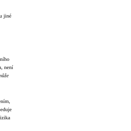
u jiné
vního
, není
 může
ením,
leduje
izika