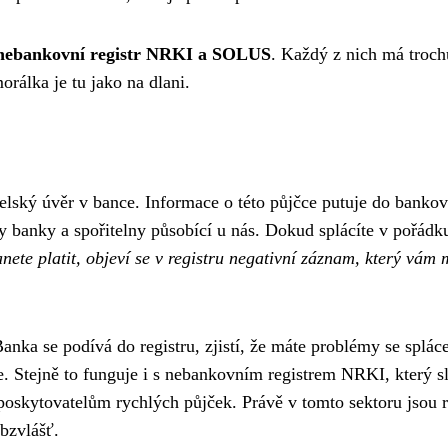
, nebankovní registr NRKI a SOLUS
. Každý z nich má troch
rálka je tu jako na dlani.
telský úvěr v bance. Informace o této půjčce putuje do banko
 banky a spořitelny působící u nás. Dokud splácíte v pořádku
anete platit, objeví se v registru negativní záznam, který vám
 Banka se podívá do registru, zjistí, že máte problémy se splác
. Stejně to funguje i s nebankovním registrem NRKI, který s
oskytovatelům rychlých půjček. Právě v tomto sektoru jsou r
obzvlášť.