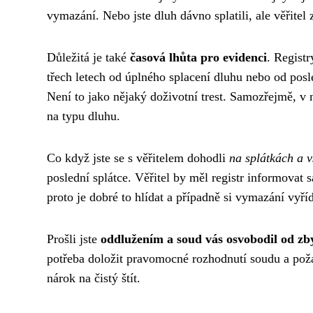
vymazání. Nebo jste dluh dávno splatili, ale věřitel
Důležitá je také
časová lhůta pro evidenci
. Regist
třech letech od úplného splacení dluhu nebo od pos
Není to jako nějaký doživotní trest. Samozřejmě, v 
na typu dluhu.
Co když jste se s věřitelem dohodli
na splátkách a v
poslední splátce. Věřitel by měl registr informovat
proto je dobré to hlídat a případně si vymazání vyříd
Prošli jste
oddlužením a soud vás osvobodil od zb
potřeba doložit pravomocné rozhodnutí soudu a pož
nárok na čistý štít.