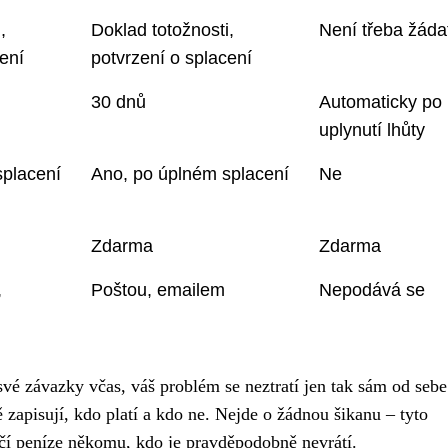
,
Doklad totožnosti,
Není třeba žáda
cení
potvrzení o splacení
30 dnů
Automaticky po
uplynutí lhůty
splacení
Ano, po úplném splacení
Ne
Zdarma
Zdarma
,
Poštou, emailem
Nepodává se
 své závazky včas, váš problém se neztratí jen tak sám od sebe
ě zapisují, kdo platí a kdo ne. Nejde o žádnou šikanu – tyto
ůjčí peníze někomu, kdo je pravděpodobně nevrátí.