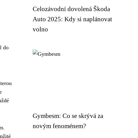
Celozávodní dovolená Škoda
Auto 2025: Kdy si naplánovat
volno
l do
terou
e
každé
Gymbesm: Co se skrývá za
novým fenoménem?
em.
mžité