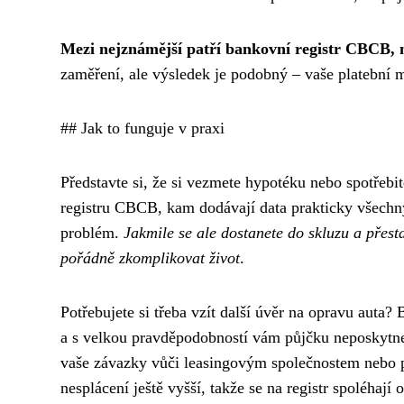
Mezi nejznámější patří bankovní registr CBCB
zaměření, ale výsledek je podobný – vaše platební mo
## Jak to funguje v praxi
Představte si, že si vezmete hypotéku nebo spotřebi
registru CBCB, kam dodávají data prakticky všechny
problém.
Jakmile se ale dostanete do skluzu a přest
pořádně zkomplikovat život
.
Potřebujete si třeba vzít další úvěr na opravu auta?
a s velkou pravděpodobností vám půjčku neposkytne
vaše závazky vůči leasingovým společnostem nebo p
nesplácení ještě vyšší, takže se na registr spoléhají 