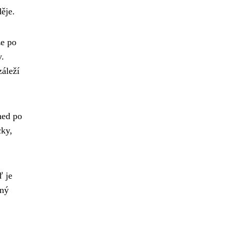
děje.
že po
y.
záleží
ned po
cky,
ď je
čný