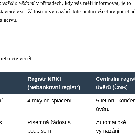
z vašeho vědomí
v případech, kdy vás měli informovat, je to
estavený vzor žádosti o vymazání, kde budou všechny potřebn
a nervů.
třebujete vědět
Registr NRKI
Centrální regis
(Nebankovní registr)
úvěrů (ČNB)
ní
4 roky od splacení
5 let od ukonče
úvěru
s
Písemná žádost s
Automatické
podpisem
vymazání