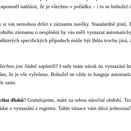
 zapomněl nahlásit, že je všechno v pořádku – i to se bohužel 
ry si vás nemohou držet v záznamu navěky. Standardně platí, 
ledního záznamu o nesplnění by vás měli vymazat automatick
některých specifických případech může být lhůta trochu jiná, 
šechno jste řádně zaplatili
? I tady máte nárok na vymazání h
 sám, že je vše vyřešeno. Bohužel ne vždy to funguje automati
it sami.
ytku dluhů
? Gratulujeme, máte za sebou náročné období. Te
ádat o vymazání z registru. Tahle situace vám dává jednozna