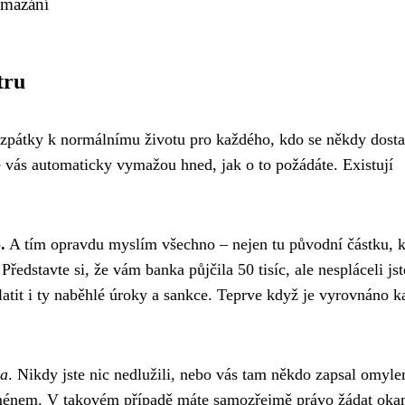
ymazání
tru
a zpátky k normálnímu životu pro každého, kdo se někdy dosta
 vás automaticky vymažou hned, jak o to požádáte. Existují
.
A tím opravdu myslím všechno – nejen tu původní částku, k
 Představte si, že vám banka půjčila 50 tisíc, ale nespláceli jst
aplatit i ty naběhlé úroky a sankce. Teprve když je vyrovnáno 
ba
. Nikdy jste nic nedlužili, nebo vás tam někdo zapsal omyl
ménem. V takovém případě máte samozřejmě právo žádat oka