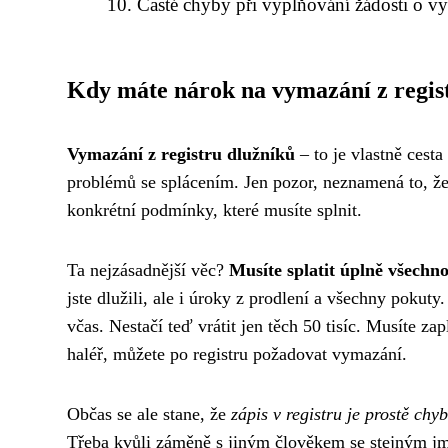
Časté chyby při vyplňování žádosti o v
Kdy máte nárok na vymazání z regis
Vymazání z registru dlužníků
– to je vlastně cest
problémů se splácením. Jen pozor, neznamená to, že
konkrétní podmínky, které musíte splnit.
Ta nejzásadnější věc?
Musíte splatit úplně všechno
jste dlužili, ale i úroky z prodlení a všechny pokuty.
včas. Nestačí teď vrátit jen těch 50 tisíc. Musíte z
haléř, můžete po registru požadovat vymazání.
Občas se ale stane, že
zápis v registru je prostě chy
Třeba kvůli záměně s jiným člověkem se stejným j