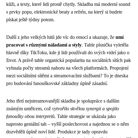
kůži, a texty, které lidi prostě chytly. Skladba má moderní sound
s prvky popu, elektronické beaty a refrén, na který si budete
pískat ještě týdny potom.
Další z jeho velkých hitů jde víc do emocí a ukazuje, že
umí
pracovat s různými náladami a styly
. Tahle písnička vyletěla
hlavně díky TikToku, kde ji lidi používali do svých videí jako o
život. A právě tahle organická popularita na sociálních sítích pak
vyhnala počty streamů nahoru na všech platformách. Propojení
mezi sociálními sítěmi a streamovacími službami? To je dneska
pro budování fanouškovské základny úplně zásadní.
Jeho třetí nejstreamovanější skladba je spolupráce s dalším
známým umělcem, což
vytvořilo skvělou synergii a spojilo
fanoušky obou interpretů
. Tahle strategie se ukázala jako
naprosto geniální tah – vyšší poslechovost a najednou se o něm
dozvěděli úplně noví lidé. Produkce je tady opravdu