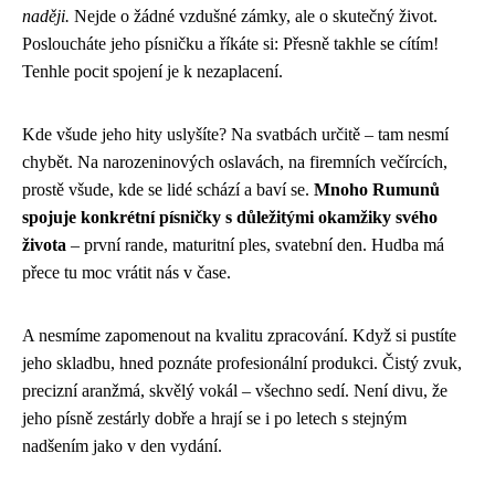
naději.
Nejde o žádné vzdušné zámky, ale o skutečný život.
Posloucháte jeho písničku a říkáte si: Přesně takhle se cítím!
Tenhle pocit spojení je k nezaplacení.
Kde všude jeho hity uslyšíte? Na svatbách určitě – tam nesmí
chybět. Na narozeninových oslavách, na firemních večírcích,
prostě všude, kde se lidé schází a baví se.
Mnoho Rumunů
spojuje konkrétní písničky s důležitými okamžiky svého
života
– první rande, maturitní ples, svatební den. Hudba má
přece tu moc vrátit nás v čase.
A nesmíme zapomenout na kvalitu zpracování. Když si pustíte
jeho skladbu, hned poznáte profesionální produkci. Čistý zvuk,
precizní aranžmá, skvělý vokál – všechno sedí. Není divu, že
jeho písně zestárly dobře a hrají se i po letech s stejným
nadšením jako v den vydání.