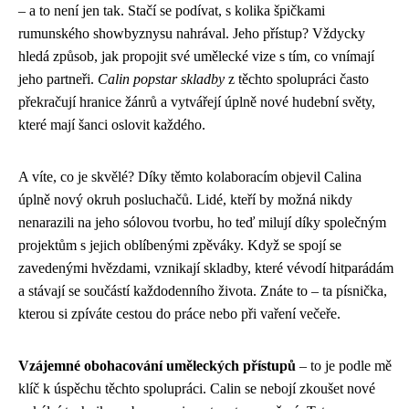
– a to není jen tak. Stačí se podívat, s kolika špičkami
rumunského showbyznysu nahrával. Jeho přístup? Vždycky
hledá způsob, jak propojit své umělecké vize s tím, co vnímají
jeho partneři.
Calin popstar skladby
z těchto spolupráci často
překračují hranice žánrů a vytvářejí úplně nové hudební světy,
které mají šanci oslovit každého.
A víte, co je skvělé? Díky těmto kolaboracím objevil Calina
úplně nový okruh posluchačů. Lidé, kteří by možná nikdy
nenarazili na jeho sólovou tvorbu, ho teď milují díky společným
projektům s jejich oblíbenými zpěváky. Když se spojí se
zavedenými hvězdami, vznikají skladby, které vévodí hitparádám
a stávají se součástí každodenního života. Znáte to – ta písnička,
kterou si zpíváte cestou do práce nebo při vaření večeře.
Vzájemné obohacování uměleckých přístupů
– to je podle mě
klíč k úspěchu těchto spolupráci. Calin se nebojí zkoušet nové