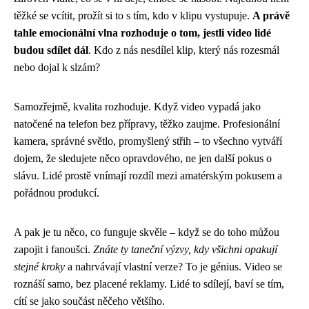
těžké se vcítit, prožít si to s tím, kdo v klipu vystupuje.
A právě
tahle emocionální vlna rozhoduje o tom, jestli video lidé
budou sdílet dál
. Kdo z nás nesdílel klip, který nás rozesmál
nebo dojal k slzám?
Samozřejmě, kvalita rozhoduje. Když video vypadá jako
natočené na telefon bez přípravy, těžko zaujme. Profesionální
kamera, správné světlo, promyšlený střih – to všechno vytváří
dojem, že sledujete něco opravdového, ne jen další pokus o
slávu. Lidé prostě vnímají rozdíl mezi amatérským pokusem a
pořádnou produkcí.
A pak je tu něco, co funguje skvěle – když se do toho můžou
zapojit i fanoušci.
Znáte ty taneční výzvy, kdy všichni opakují
stejné kroky
a nahrvávají vlastní verze? To je génius. Video se
roznáší samo, bez placené reklamy. Lidé to sdílejí, baví se tím,
cítí se jako součást něčeho většího.