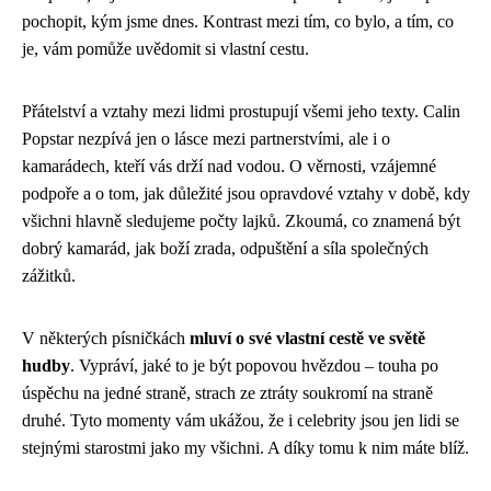
pochopit, kým jsme dnes. Kontrast mezi tím, co bylo, a tím, co
je, vám pomůže uvědomit si vlastní cestu.
Přátelství a vztahy mezi lidmi prostupují všemi jeho texty. Calin
Popstar nezpívá jen o lásce mezi partnerstvími, ale i o
kamarádech, kteří vás drží nad vodou. O věrnosti, vzájemné
podpoře a o tom, jak důležité jsou opravdové vztahy v době, kdy
všichni hlavně sledujeme počty lajků. Zkoumá, co znamená být
dobrý kamarád, jak boží zrada, odpuštění a síla společných
zážitků.
V některých písničkách
mluví o své vlastní cestě ve světě
hudby
. Vypráví, jaké to je být popovou hvězdou – touha po
úspěchu na jedné straně, strach ze ztráty soukromí na straně
druhé. Tyto momenty vám ukážou, že i celebrity jsou jen lidi se
stejnými starostmi jako my všichni. A díky tomu k nim máte blíž.