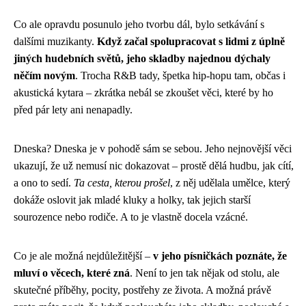
Co ale opravdu posunulo jeho tvorbu dál, bylo setkávání s
dalšími muzikanty.
Když začal spolupracovat s lidmi z úplně
jiných hudebních světů, jeho skladby najednou dýchaly
něčím novým
. Trocha R&B tady, špetka hip-hopu tam, občas i
akustická kytara – zkrátka nebál se zkoušet věci, které by ho
před pár lety ani nenapadly.
Dneska? Dneska je v pohodě sám se sebou. Jeho nejnovější věci
ukazují, že už nemusí nic dokazovat – prostě dělá hudbu, jak cítí,
a ono to sedí.
Ta cesta, kterou prošel
, z něj udělala umělce, který
dokáže oslovit jak mladé kluky a holky, tak jejich starší
sourozence nebo rodiče. A to je vlastně docela vzácné.
Co je ale možná nejdůležitější –
v jeho písničkách poznáte, že
mluví o věcech, které zná
. Není to jen tak nějak od stolu, ale
skutečné příběhy, pocity, postřehy ze života. A možná právě