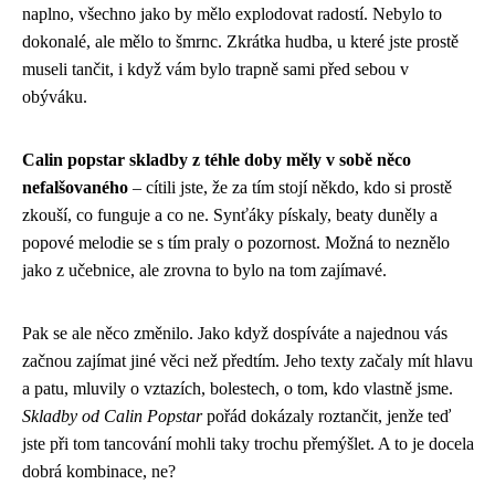
naplno, všechno jako by mělo explodovat radostí. Nebylo to
dokonalé, ale mělo to šmrnc. Zkrátka hudba, u které jste prostě
museli tančit, i když vám bylo trapně sami před sebou v
obýváku.
Calin popstar skladby z téhle doby měly v sobě něco
nefalšovaného
– cítili jste, že za tím stojí někdo, kdo si prostě
zkouší, co funguje a co ne. Synťáky pískaly, beaty duněly a
popové melodie se s tím praly o pozornost. Možná to neznělo
jako z učebnice, ale zrovna to bylo na tom zajímavé.
Pak se ale něco změnilo. Jako když dospíváte a najednou vás
začnou zajímat jiné věci než předtím. Jeho texty začaly mít hlavu
a patu, mluvily o vztazích, bolestech, o tom, kdo vlastně jsme.
Skladby od Calin Popstar
pořád dokázaly roztančit, jenže teď
jste při tom tancování mohli taky trochu přemýšlet. A to je docela
dobrá kombinace, ne?