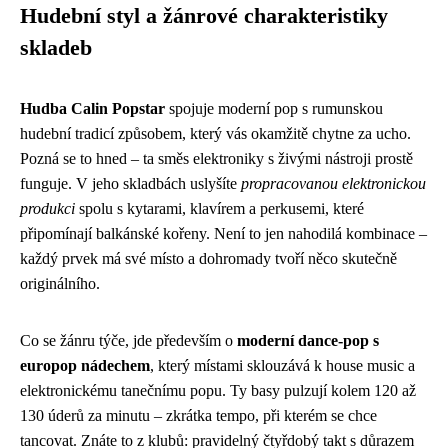
Hudební styl a žánrové charakteristiky
skladeb
Hudba Calin Popstar
spojuje moderní pop s rumunskou
hudební tradicí způsobem, který vás okamžitě chytne za ucho.
Pozná se to hned – ta směs elektroniky s živými nástroji prostě
funguje. V jeho skladbách uslyšíte
propracovanou elektronickou
produkci
spolu s kytarami, klavírem a perkusemi, které
připomínají balkánské kořeny. Není to jen nahodilá kombinace –
každý prvek má své místo a dohromady tvoří něco skutečně
originálního.
Co se žánru týče, jde především o
moderní dance-pop s
europop nádechem
, který místami sklouzává k house music a
elektronickému tanečnímu popu. Ty basy pulzují kolem 120 až
130 úderů za minutu – zkrátka tempo, při kterém se chce
tancovat. Znáte to z klubů: pravidelný čtyřdobý takt s důrazem