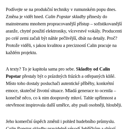
Podívejte se na produkční techniky v rumunském popu dnes.
Změna je vidět hned.
Calin Popstar skladby
přinesly do
mainstreamu mnohem propracovanější přístup – sofistikovanější
aranže, chytré použití elektroniky, vícevrstvé vokály. Producenti
po celé zemi začali být náhle pečlivější, dbát na detaily. Proč?
Protože viděli, s jakou kvalitou a precizností Calin pracuje na
každém projektu.
A texty? To je kapitola sama pro sebe.
Skladby od Calin
Popstar
přestaly být o prázdných frázích a otřepaných klišé.
Místo toho dostaly posluchači autentické příběhy, konkrétní
emoce, skutečné životní situace. Mladá generace to ocenila –
konečně něco, co k nim doopravdy mluví. Tahle upřímnost a
otevřenost inspirovala další umělce, aby psali osobněji, hlouběji.
Jeho komerční úspěch změnil i pohled hudebního průmyslu.
Calin Popstar skladby
pravidelně vévodí žebříčkům a sbírají