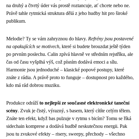
na druhý a čtvrtý úder vás prostě roztancuje, ať chcete nebo ne.
Právě tahle rytmická struktura dělá z jeho hudby hit pro široké
publikum.
Melodie? Ty se vám zahryznou do hlavy.
Refrény jsou postavené
na opakujících se motivech
, které si budete brouzdat ještě týden
po prvním poslechu. Calin zpívá hlavně ve středním rejstříku, ale
čas od času vyšplhá výš, což písním dodává emoci a sílu.
Harmonie jsou jednoduché – klasické popové postupy, které
znáte z rádia. A právě proto to funguje – dostupnost pro každého,
kdo má rád dobrou muziku.
Produkce odráží
to nejlepší ze současné elektronické taneční
scény
. Zvuk je čistý, výrazný, s basem, který cítíte celým tělem.
Znáte ten efekt, když bas pulzuje v rytmu s bicím? Tomu se říká
sidechain komprese a dodává hudbě neskutečnou energii. Pak
jsou tu zvukové efekty – risery, sweepy, přechody – všechno