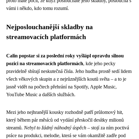
proto máte pocit, že když posloucháte jeho skladby, poslouchá s
vámi i někdo, kdo tomu rozumí.
Nejposlouchanější skladby na
streamovacích platformách
Calin popstar si za poslední roky vyšlápl opravdu silnou
pozici na streamovacích platformách
, kde jeho pecky
pravidelně sbírají neskutečná čísla. Jeho hudba prostě sedí lidem
všech věkových skupin a z nejrůznějších koutů světa – a to je
jasně vidět na počtech přehrání na Spotify, Apple Music,
YouTube Music a dalších službách.
Mezi jeho nejhranější kousky rozhodně patří průlomový hit,
který během pár měsíců od vydání přeskočil desítky milionů
streamů.
Nebyl to žádný náhodný úspěch
– stojí za ním poctivá
práce na produkci, melodie, která se vám okamžitě zadře pod