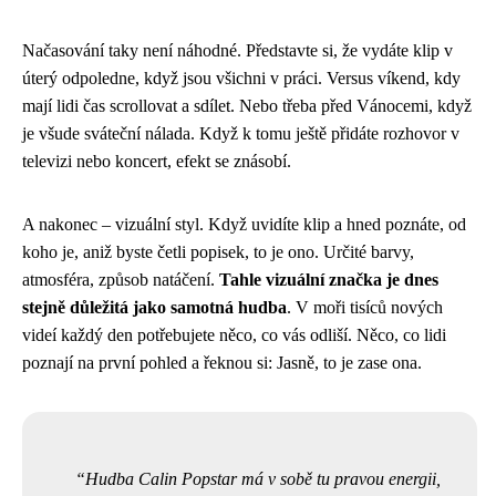
Načasování taky není náhodné. Představte si, že vydáte klip v
úterý odpoledne, když jsou všichni v práci. Versus víkend, kdy
mají lidi čas scrollovat a sdílet. Nebo třeba před Vánocemi, když
je všude sváteční nálada. Když k tomu ještě přidáte rozhovor v
televizi nebo koncert, efekt se znásobí.
A nakonec – vizuální styl. Když uvidíte klip a hned poznáte, od
koho je, aniž byste četli popisek, to je ono. Určité barvy,
atmosféra, způsob natáčení.
Tahle vizuální značka je dnes
stejně důležitá jako samotná hudba
. V moři tisíců nových
videí každý den potřebujete něco, co vás odliší. Něco, co lidi
poznají na první pohled a řeknou si: Jasně, to je zase ona.
Hudba Calin Popstar má v sobě tu pravou energii,