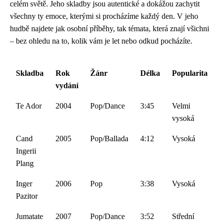
celém světě. Jeho skladby jsou autentické a dokážou zachytit
všechny ty emoce, kterými si procházíme každý den. V jeho
hudbě najdete jak osobní příběhy, tak témata, která znají všichni
– bez ohledu na to, kolik vám je let nebo odkud pocházíte.
Skladba
Rok
Žánr
Délka
Popularita
vydání
Te Ador
2004
Pop/Dance
3:45
Velmi
vysoká
Cand
2005
Pop/Ballada
4:12
Vysoká
Ingerii
Plang
Inger
2006
Pop
3:38
Vysoká
Pazitor
Jumatate
2007
Pop/Dance
3:52
Střední