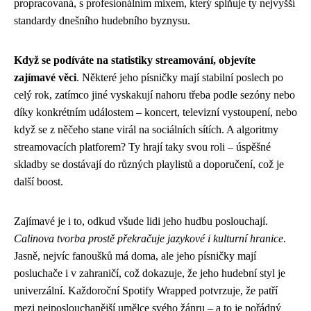
propracovaná, s profesionálním mixem, který splňuje ty nejvyšší
standardy dnešního hudebního byznysu.
Když se podíváte na statistiky streamování, objevíte
zajímavé věci
. Některé jeho písničky mají stabilní poslech po
celý rok, zatímco jiné vyskakují nahoru třeba podle sezóny nebo
díky konkrétním událostem – koncert, televizní vystoupení, nebo
když se z něčeho stane virál na sociálních sítích. A algoritmy
streamovacích platforem? Ty hrají taky svou roli – úspěšné
skladby se dostávají do různých playlistů a doporučení, což je
další boost.
Zajímavé je i to, odkud všude lidi jeho hudbu poslouchají.
Calinova tvorba prostě překračuje jazykové i kulturní hranice
.
Jasně, nejvíc fanoušků má doma, ale jeho písničky mají
posluchače i v zahraničí, což dokazuje, že jeho hudební styl je
univerzální. Každoroční Spotify Wrapped potvrzuje, že patří
mezi nejposlouchanější umělce svého žánru – a to je pořádný