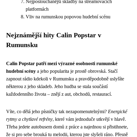
Nejposlouchanější skladby na streamovacích
platformách
Vliv na rumunskou popovou hudební scénu
Nejznámější hity Calin Popstar v
Rumunsku
Calin Popstar patří mezi výrazné osobnosti rumunské
hudební scény
a jeho popularita je prostě obrovská. Stačí
zapnout rádio kdekoli v Rumunsku a pravděpodobně uslyšíte
některou z jeho skladeb. Jeho hudba se stala součástí
každodenního života – znějí z aut, obchodů, restaurací.
Víte, co dělá jeho písničky tak nezapomenutelnými?
Energické
rytmy a chytlavé refrény
, které vám jednoduče utkvějí v hlavě.
Třeba jedete autobusem domů z práce a najednou si přistihnete,
že si pro sebe brouká tu melodii, kterou jste slyšeli ráno. Přesně