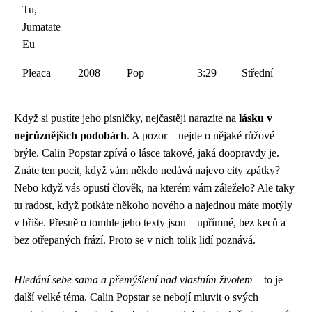
Tu,
Jumatate
Eu
Pleaca
2008
Pop
3:29
Střední
Když si pustíte jeho písničky, nejčastěji narazíte na
lásku v
nejrůznějších podobách
. A pozor – nejde o nějaké růžové
brýle. Calin Popstar zpívá o lásce takové, jaká doopravdy je.
Znáte ten pocit, když vám někdo nedává najevo city zpátky?
Nebo když vás opustí člověk, na kterém vám záleželo? Ale taky
tu radost, když potkáte někoho nového a najednou máte motýly
v břiše. Přesně o tomhle jeho texty jsou – upřímné, bez keců a
bez otřepaných frází. Proto se v nich tolik lidí poznává.
Hledání sebe sama a přemýšlení nad vlastním životem
– to je
další velké téma. Calin Popstar se nebojí mluvit o svých