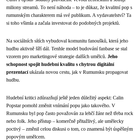
miliony streamů. To není náhoda – to je důkaz, že kvalitní pop s
rumunským charakterem má své publikum. A vydavatelství? Ta
si toho všimla a začala investovat do podobných projektů.
Na sociálních sítích vybudoval komunitu fanoušků, která jeho
hudbu aktivně šíří dál. Tenhle model budování fanbase se stal
vzorem pro marketingové strategie dalších umělců.
Jeho
schopnost spojit hudební kvalitu s chytrou digitální
prezentací
ukázala novou cestu, jak v Rumunsku propagovat
hudbu.
Hudební kritici zdůrazňují ještě jeden důležitý aspekt: Calin
Popstar pomohl změnit vnímání popu jako takového. V
Rumunsku byl pop často považován za lehčí žánr než třeba rock
nebo folk. Jeho přístup – komerčně přitažlivý, ale umělecky
poctivý – změnil celou diskusi o tom, co znamená být úspěšným
popovým umělcem.