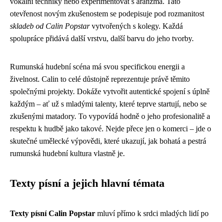
vokální techniky nebo experimentovat s aranžmá. Tato
otevřenost novým zkušenostem se podepisuje pod rozmanitost
skladeb od Calin Popstar
vytvořených s kolegy. Každá
spolupráce přidává další vrstvu, další barvu do jeho tvorby.
Rumunská hudební scéna má svou specifickou energii a
živelnost. Calin to celé důstojně reprezentuje právě těmito
společnými projekty. Dokáže vytvořit autentické spojení s úplně
každým – ať už s mladými talenty, které teprve startují, nebo se
zkušenými matadory. To vypovídá hodně o jeho profesionalitě a
respektu k hudbě jako takové. Nejde přece jen o komerci – jde o
skutečné umělecké výpovědi, které ukazují, jak bohatá a pestrá
rumunská hudební kultura vlastně je.
Texty písní a jejich hlavní témata
Texty písní Calin Popstar
mluví přímo k srdci mladých lidí po