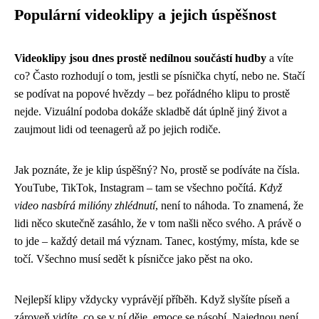
Populární videoklipy a jejich úspěšnost
Videoklipy jsou dnes prostě nedílnou součástí hudby
a víte
co? Často rozhodují o tom, jestli se písnička chytí, nebo ne. Stačí
se podívat na popové hvězdy – bez pořádného klipu to prostě
nejde. Vizuální podoba dokáže skladbě dát úplně jiný život a
zaujmout lidi od teenagerů až po jejich rodiče.
Jak poznáte, že je klip úspěšný? No, prostě se podíváte na čísla.
YouTube, TikTok, Instagram – tam se všechno počítá.
Když
video nasbírá milióny zhlédnutí
, není to náhoda. To znamená, že
lidi něco skutečně zasáhlo, že v tom našli něco svého. A právě o
to jde – každý detail má význam. Tanec, kostýmy, místa, kde se
točí. Všechno musí sedět k písničce jako pěst na oko.
Nejlepší klipy vždycky vyprávějí příběh. Když slyšíte píseň a
zároveň vidíte, co se v ní děje, emoce se násobí. Najednou není