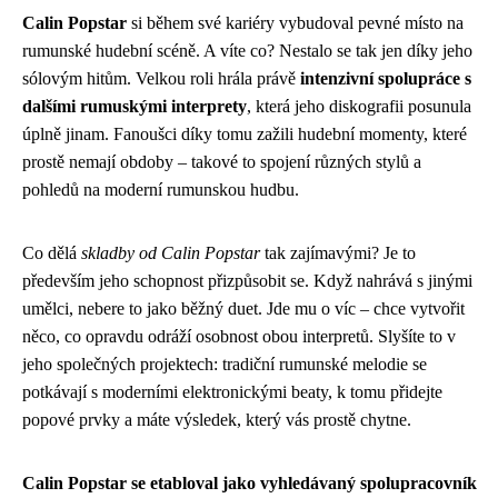
Calin Popstar
si během své kariéry vybudoval pevné místo na
rumunské hudební scéně. A víte co? Nestalo se tak jen díky jeho
sólovým hitům. Velkou roli hrála právě
intenzivní spolupráce s
dalšími rumuskými interprety
, která jeho diskografii posunula
úplně jinam. Fanoušci díky tomu zažili hudební momenty, které
prostě nemají obdoby – takové to spojení různých stylů a
pohledů na moderní rumunskou hudbu.
Co dělá
skladby od Calin Popstar
tak zajímavými? Je to
především jeho schopnost přizpůsobit se. Když nahrává s jinými
umělci, nebere to jako běžný duet. Jde mu o víc – chce vytvořit
něco, co opravdu odráží osobnost obou interpretů. Slyšíte to v
jeho společných projektech: tradiční rumunské melodie se
potkávají s moderními elektronickými beaty, k tomu přidejte
popové prvky a máte výsledek, který vás prostě chytne.
Calin Popstar se etabloval jako vyhledávaný spolupracovník