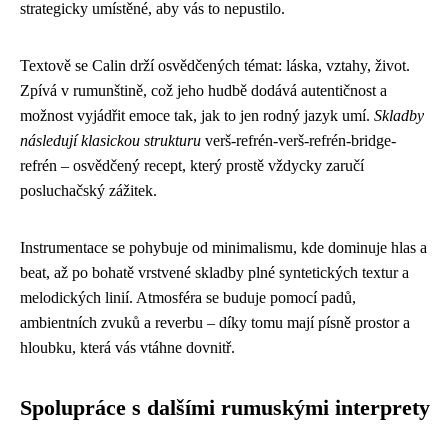
strategicky umístěné, aby vás to nepustilo.
Textově se Calin drží osvědčených témat: láska, vztahy, život.
Zpívá v rumunštině, což jeho hudbě dodává autentičnost a
možnost vyjádřit emoce tak, jak to jen rodný jazyk umí.
Skladby
následují klasickou strukturu
verš-refrén-verš-refrén-bridge-
refrén – osvědčený recept, který prostě vždycky zaručí
posluchačský zážitek.
Instrumentace se pohybuje od minimalismu, kde dominuje hlas a
beat, až po bohatě vrstvené skladby plné syntetických textur a
melodických linií. Atmosféra se buduje pomocí padů,
ambientních zvuků a reverbu – díky tomu mají písně prostor a
hloubku, která vás vtáhne dovnitř.
Spolupráce s dalšími rumuskými interprety