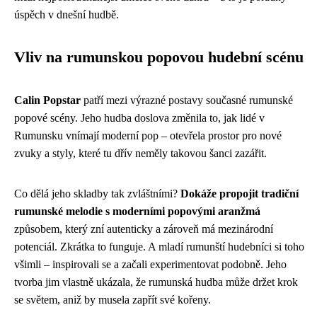
úspěch v dnešní hudbě.
Vliv na rumunskou popovou hudební scénu
Calin Popstar
patří mezi výrazné postavy současné rumunské
popové scény. Jeho hudba doslova změnila to, jak lidé v
Rumunsku vnímají moderní pop – otevřela prostor pro nové
zvuky a styly, které tu dřív neměly takovou šanci zazářit.
Co dělá jeho skladby tak zvláštními?
Dokáže propojit tradiční
rumunské melodie s moderními popovými aranžmá
způsobem, který zní autenticky a zároveň má mezinárodní
potenciál. Zkrátka to funguje. A mladí rumunští hudebníci si toho
všimli – inspirovali se a začali experimentovat podobně. Jeho
tvorba jim vlastně ukázala, že rumunská hudba může držet krok
se světem, aniž by musela zapřít své kořeny.