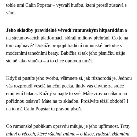
tohle umí Calin Popstar – vytváří hudbu, která prostě zůstává s
vámi.
Jeho skladby pravidelně vévodí rumunským hitparádám
a
na streamovacích platformách sbírají miliony přehrání. Co je na
tom zajímavé? Dokáže propojit tradiční rumunské melodie s
moderními tanečními beaty. Babička si tak jeho písničku užije
stejně jako vnučka – a to chce opravdu umět.
Když si pustíte jeho tvorbu, všimnete si, jak různorodá je. Jednou
vás rozproudí veselá taneční pecka, jindy vás chytne za srdce
emotivní balada. Každý si najde to své. Máte zrovna náladu na
pořádnou oslavu? Máte na to skladbu. Prožíváte těžší období? I
na to má Calin Popstar tu pravou píseň.
Co rumunské publikum opravdu miluje, je jeho upřímnost.
Texty
mluví o věcech, které všichni známe – o lásce, radosti, zklamání,