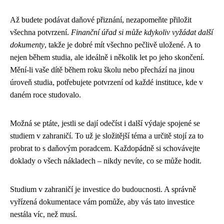
Až budete podávat daňové přiznání, nezapomeňte přiložit
všechna potvrzení.
Finanční úřad si může kdykoliv vyžádat další
dokumenty
, takže je dobré mít všechno pečlivě uložené. A to
nejen během studia, ale ideálně i několik let po jeho skončení.
Mění-li vaše dítě během roku školu nebo přechází na jinou
úroveň studia, potřebujete potvrzení od každé instituce, kde v
daném roce studovalo.
Možná se ptáte, jestli se dají odečíst i další výdaje spojené se
studiem v zahraničí. To už je složitější téma a určitě stojí za to
probrat to s daňovým poradcem. Každopádně si schovávejte
doklady o všech nákladech – nikdy nevíte, co se může hodit.
Studium v zahraničí je investice do budoucnosti. A správně
vyřízená dokumentace vám pomůže, aby vás tato investice
nestála víc, než musí.