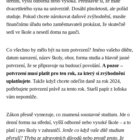
střední, vyšší odborná nebo vysoká. Představte si, že máte
dvacetiletého syna na univerzitě. Dosáhl plnoletosti, ale pořád
studuje. Pokud chcete nárokovat daňové zvýhodnění, musíte
finančnímu úřadu nebo zaměstnavateli prokázat, že skutečně
sedí ve škole a nesedí doma na gauči.
Co všechno by mělo být na tom potvrzení? Jméno vašeho dítěte,
datum narození, název školy, obor, forma studia a hlavně jasné
potvrzení, že se připravuje na budoucí povolání.
A pozor –
potvrzení musí platit pro ten rok, za který si zvýhodnění
uplatňujete
. Takže když chcete odečíst daně za rok 2024,
potřebujete potvrzení právě za tento rok. Starší papír z loňska
vám nepomůže.
Zákon přesně vymezuje, co znamená soustavné studium. Jde o
denní formu na střední, vyšší odborné nebo vysoké škole – a to
platí i pro školy v zahraničí.
Jenže co když vaše dítě studium
přeruší? Třeba ze zdravotních důvodů nebo prostě proto, že