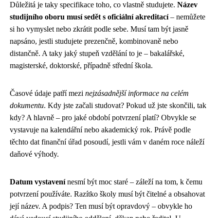
Důležitá je taky specifikace toho, co vlastně studujete.
Název
studijního oboru musí sedět s oficiální akreditací
– nemůžete
si ho vymyslet nebo zkrátit podle sebe. Musí tam být jasně
napsáno, jestli studujete prezenčně, kombinovaně nebo
distančně. A taky jaký stupeň vzdělání to je – bakalářské,
magisterské, doktorské, případně střední škola.
Časové údaje patří mezi
nejzásadnější informace na celém
dokumentu
. Kdy jste začali studovat? Pokud už jste skončili, tak
kdy? A hlavně – pro jaké období potvrzení platí? Obvykle se
vystavuje na kalendářní nebo akademický rok. Právě podle
těchto dat finanční úřad posoudí, jestli vám v daném roce náleží
daňové výhody.
Datum vystavení
nesmí být moc staré – záleží na tom, k čemu
potvrzení používáte. Razítko školy musí být čitelné a obsahovat
její název. A podpis? Ten musí být opravdový – obvykle ho