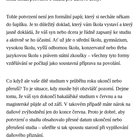
Tohle potvrzení není jen formální papír, který si necháte někam
do šuplíku. Je to důležitý doklad, který vám škola vystaví a který
jasně dokládá, že váš syn nebo dcera je řádně zapsaný ke studiu
a aktivně se ho účastní. Ať už jde o střední školu, gymnázium,
vysokou školu, vyšší odbornou školu, konzervatoř nebo třeba
jazykovou školu s právem státní zkoušky – všechny tyto formy
vzdělávání se počítají jako soustavná příprava na povolání.
Co když ale vaše dítě studium v průběhu roku ukončí nebo
přeruší? To je situace, kdy musíte být obzvlášť pozorní. Dejme
tomu, že váš syn dokončí bakalářské studium v červnu a na
magisterské půjde až od září. V takovém případě máte nárok na
daňové zvýhodnění jen do konce června. Proto je dobré, aby
potvrzení o studiu
obsahovalo přesné datum ukončení nebo
přerušení studia – ušetříte si tak spoustu starostí při vyplňování
daňového přiznání.