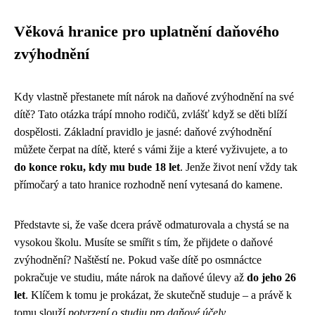
Věková hranice pro uplatnění daňového
zvýhodnění
Kdy vlastně přestanete mít nárok na daňové zvýhodnění na své
dítě? Tato otázka trápí mnoho rodičů, zvlášť když se děti blíží
dospělosti. Základní pravidlo je jasné: daňové zvýhodnění
můžete čerpat na dítě, které s vámi žije a které vyživujete, a to
do konce roku, kdy mu bude 18 let
. Jenže život není vždy tak
přímočarý a tato hranice rozhodně není vytesaná do kamene.
Představte si, že vaše dcera právě odmaturovala a chystá se na
vysokou školu. Musíte se smířit s tím, že přijdete o daňové
zvýhodnění? Naštěstí ne. Pokud vaše dítě po osmnáctce
pokračuje ve studiu, máte nárok na daňové úlevy až
do jeho 26
let
. Klíčem k tomu je prokázat, že skutečně studuje – a právě k
tomu slouží
potvrzení o studiu pro daňové účely
.