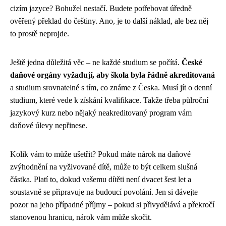
cizím jazyce? Bohužel nestačí. Budete potřebovat úředně
ověřený překlad do češtiny. Ano, je to další náklad, ale bez něj
to prostě neprojde.
Ještě jedna důležitá věc – ne každé studium se počítá.
České
daňové orgány vyžadují, aby škola byla řádně akreditovaná
a studium srovnatelné s tím, co známe z Česka. Musí jít o denní
studium, které vede k získání kvalifikace. Takže třeba půlroční
jazykový kurz nebo nějaký neakreditovaný program vám
daňové úlevy nepřinese.
Kolik vám to může ušetřit? Pokud máte nárok na daňové
zvýhodnění na vyživované dítě, může to být celkem slušná
částka. Platí to, dokud vašemu dítěti není dvacet šest let a
soustavně se připravuje na budoucí povolání. Jen si dávejte
pozor na jeho případné příjmy – pokud si přivydělává a překročí
stanovenou hranicu, nárok vám může skočit.