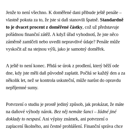
Jenže to není všechno. K doměřené dani přibude ještě penále –
vlastně pokuta za to, že jste si daň stanovili špatně.
Standardně
to je dvacet procent z doměřené částky
, což už představuje
pořádnou finanční zátěž. A když úřad vyhodnotí, že jste něco
záměrně zamlčeli nebo uvedli nepravdivé údaje? Penále může
vyskočit až na stejnou výši, jako je samotný doměřek.
A ještě to není konec. Přidá se úrok z prodlení, který běží ode
dne, kdy jste měli daň původně zaplatit. Počítá se každý den a za
několik let, než se kontrola uskuteční, může narůst do opravdu
nepříjemné sumy.
Potvrzení o studiu je prostě jediný způsob, jak prokázat, že máte
na daňové výhody nárok.
Bez něj nemáte šanci – žádné jiné
doklady to nespasí
. Ani výpisy známek, ani potvrzení o
zaplacení školného, ani čestné prohlášení. Finanční správa chce