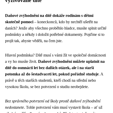
vyživované dítě
Daňové zvýhodnění na dítě dokáže rodinám s dětmi
skutečně pomoci
– koneckonců, kdo by nechtěl ušetřit na
daních? Jenže aby všechno proběhlo hladce, musíte splnit určité
podmínky a někdy i doložit potřebné dokumenty. Pojďme si to
projít tak, abyste věděli, na čem jste.
Hlavní podmínka? Dítě musí s vámi žít ve společné domácnosti
a vy ho musíte živit.
Daňové zvýhodnění můžete uplatnit na
dítě do osmnácti let bez dalších otázek, ale i na starší
potomka až do šestadvaceti let, pokud pořádně studuje
. A
právě u těch starších studentů, kteří chodí na střední nebo
vysokou školu, se bez potvrzení o studiu neobejdete.
Bez správného potvrzení od školy prostě daňové zvýhodnění
nedostanete
. Tohle potvrzení vám musí vystavit škola – ať už