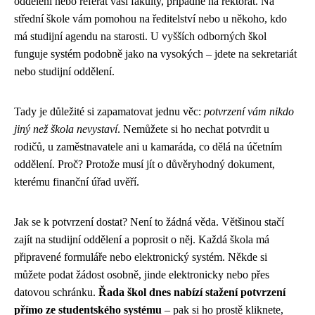
oddělení nebo referát vaší fakulty, případně na rektorát. Na
střední škole vám pomohou na ředitelství nebo u někoho, kdo
má studijní agendu na starosti. U vyšších odborných škol
funguje systém podobně jako na vysokých – jdete na sekretariát
nebo studijní oddělení.
Tady je důležité si zapamatovat jednu věc:
potvrzení vám nikdo
jiný než škola nevystaví
. Nemůžete si ho nechat potvrdit u
rodičů, u zaměstnavatele ani u kamaráda, co dělá na účetním
oddělení. Proč? Protože musí jít o důvěryhodný dokument,
kterému finanční úřad uvěří.
Jak se k potvrzení dostat? Není to žádná věda. Většinou stačí
zajít na studijní oddělení a poprosit o něj. Každá škola má
připravené formuláře nebo elektronický systém. Někde si
můžete podat žádost osobně, jinde elektronicky nebo přes
datovou schránku.
Řada škol dnes nabízí stažení potvrzení
přímo ze studentského systému
– pak si ho prostě kliknete,