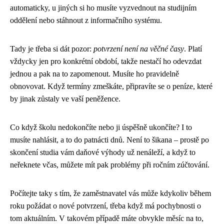
automaticky, u jiných si ho musíte vyzvednout na studijním
oddělení nebo stáhnout z informačního systému.
Tady je třeba si dát pozor:
potvrzení není na věčné časy
. Platí
vždycky jen pro konkrétní období, takže nestačí ho odevzdat
jednou a pak na to zapomenout. Musíte ho pravidelně
obnovovat. Když termíny zmeškáte, připravíte se o peníze, které
by jinak zůstaly ve vaší peněžence.
Co když školu nedokončíte nebo ji úspěšně ukončíte? I to
musíte nahlásit, a to do patnácti dnů. Není to šikana – prostě po
skončení studia vám daňové výhody už nenáleží, a když to
neřeknete včas, můžete mít pak problémy při ročním zúčtování.
Počítejte taky s tím, že zaměstnavatel vás může kdykoliv během
roku požádat o nové potvrzení, třeba když má pochybnosti o
tom aktuálním. V takovém případě máte obvykle měsíc na to,