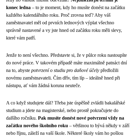
konec ledna
– to je moment, kdy ho musíte donést na začátku
každého kalendářního roku. Proč zrovna teď? Aby váš
zaměstnavatel měl od prvních lednových výplat všechno
správně nastavené a vy jste hned od začátku roku měli slevy,
které vám patří.
Jenže to není všechno. Představte si, že v půlce roku nastoupíte
do nové práce. V takovém případě máte maximálně patnáct dní
na to, abyste
potvrzení o studiu pro daňové účely
předložili
novému zaměstnavateli. Čím dřív, tím líp – ideálně hned při
nástupu, ať vám žádná koruna neuteče.
A co když studujete dál? Třeba jste úspěšně zvládli bakalářské
studium a jdete na magisterské, nebo prostě pokračujete do
dalšího ročníku.
Pak musíte donést nové potvrzení vždy na
začátku nového školního roku
– většinou to bývá někdy v září
nebo říjnu, záleží na vaší škole. Některé školy vám ho pošlou