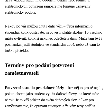
dává vedoucí studijního oddělení, děkan nebo ředitel. U
elektronických potvrzení samozřejmě funguje uznávaný
elektronický podpis.
Někdy po vás můžou chtít i další věci – třeba informaci o
stipendiu, kolik dostáváte, nebo jestli platíte školné. To všechno
může ovlivnit, kolik si nakonec odečtete z daní. Může tam být i
poznámka, jestli studujete ve standardní době, nebo už vám to
trošku přeteklo.
Termíny pro podání potvrzení
zaměstnavateli
Potvrzení o studiu pro daňové účely
– bez něj to prostě nejde,
pokud chcete jako student využít daňové úlevy, na které máte
nárok. Je to váš průkaz do světa daňových slev, důkaz pro
zaměstnavatele, že opravdu studujete a že vám tedy patří ta