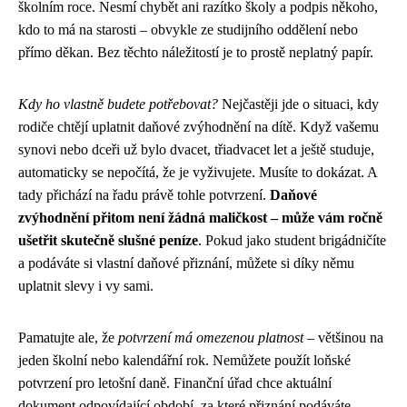
školním roce. Nesmí chybět ani razítko školy a podpis někoho,
kdo to má na starosti – obvykle ze studijního oddělení nebo
přímo děkan. Bez těchto náležitostí je to prostě neplatný papír.
Kdy ho vlastně budete potřebovat?
Nejčastěji jde o situaci, kdy
rodiče chtějí uplatnit daňové zvýhodnění na dítě. Když vašemu
synovi nebo dceři už bylo dvacet, třiadvacet let a ještě studuje,
automaticky se nepočítá, že je vyživujete. Musíte to dokázat. A
tady přichází na řadu právě tohle potvrzení.
Daňové
zvýhodnění přitom není žádná maličkost – může vám ročně
ušetřit skutečně slušné peníze
. Pokud jako student brigádničíte
a podáváte si vlastní daňové přiznání, můžete si díky němu
uplatnit slevy i vy sami.
Pamatujte ale, že
potvrzení má omezenou platnost
– většinou na
jeden školní nebo kalendářní rok. Nemůžete použít loňské
potvrzení pro letošní daně. Finanční úřad chce aktuální
dokument odpovídající období, za které přiznání podáváte.