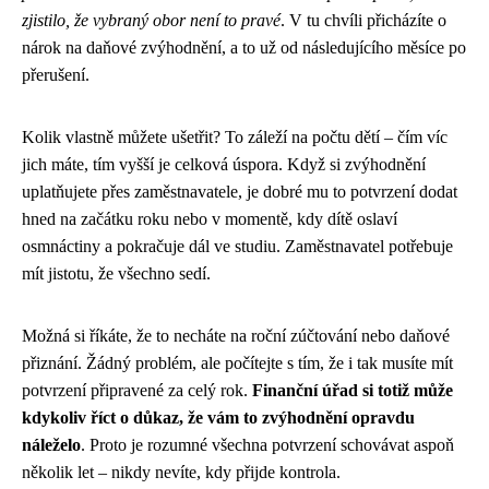
zjistilo, že vybraný obor není to pravé
. V tu chvíli přicházíte o
nárok na daňové zvýhodnění, a to už od následujícího měsíce po
přerušení.
Kolik vlastně můžete ušetřit? To záleží na počtu dětí – čím víc
jich máte, tím vyšší je celková úspora. Když si zvýhodnění
uplatňujete přes zaměstnavatele, je dobré mu to potvrzení dodat
hned na začátku roku nebo v momentě, kdy dítě oslaví
osmnáctiny a pokračuje dál ve studiu. Zaměstnavatel potřebuje
mít jistotu, že všechno sedí.
Možná si říkáte, že to necháte na roční zúčtování nebo daňové
přiznání. Žádný problém, ale počítejte s tím, že i tak musíte mít
potvrzení připravené za celý rok.
Finanční úřad si totiž může
kdykoliv říct o důkaz, že vám to zvýhodnění opravdu
náleželo
. Proto je rozumné všechna potvrzení schovávat aspoň
několik let – nikdy nevíte, kdy přijde kontrola.