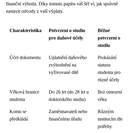
finanční výhoda. Díky tomuto papíru váš šéf ví, jak správně
nastavit odvody z vaší výplaty.
Charakteristika
Potvrzení o studiu
Běžné
pro daňové účely
potvrzení o
studiu
Účel dokumentu
Uplatnění daňového
Prokázání
zvýhodnění na
statusu
vyživované dítě
studenta pro
různé účely
Věková hranice
Do 26 let (do 28 let u
Bez omezení
studenta
doktorského studia)
věku
Komu se
Zaměstnavateli nebo
Různým
předkládá
finančnímu úřadu
institucím dle
potřeby