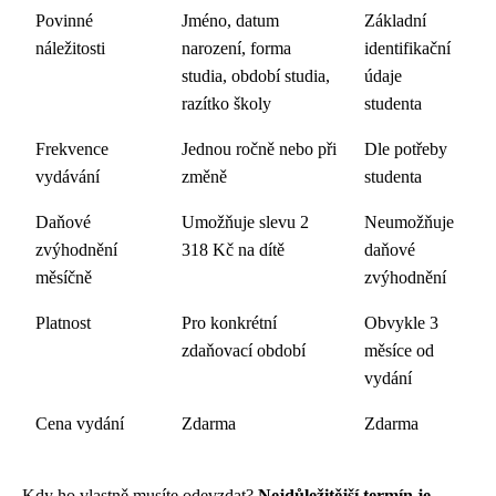
Povinné
Jméno, datum
Základní
náležitosti
narození, forma
identifikační
studia, období studia,
údaje
razítko školy
studenta
Frekvence
Jednou ročně nebo při
Dle potřeby
vydávání
změně
studenta
Daňové
Umožňuje slevu 2
Neumožňuje
zvýhodnění
318 Kč na dítě
daňové
měsíčně
zvýhodnění
Platnost
Pro konkrétní
Obvykle 3
zdaňovací období
měsíce od
vydání
Cena vydání
Zdarma
Zdarma
Kdy ho vlastně musíte odevzdat?
Nejdůležitější termín je