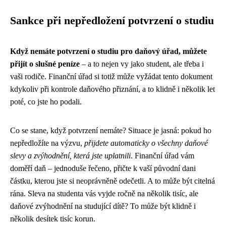
Sankce při nepředložení potvrzení o studiu
Když nemáte potvrzení o studiu pro daňový úřad, můžete
přijít o slušné peníze
– a to nejen vy jako student, ale třeba i
vaši rodiče. Finanční úřad si totiž může vyžádat tento dokument
kdykoliv při kontrole daňového přiznání, a to klidně i několik let
poté, co jste ho podali.
Co se stane, když potvrzení nemáte? Situace je jasná: pokud ho
nepředložíte na výzvu,
přijdete automaticky o všechny daňové
slevy a zvýhodnění, která jste uplatnili
. Finanční úřad vám
doměří daň – jednoduše řečeno, přičte k vaší původní dani
částku, kterou jste si neoprávněně odečetli. A to může být citelná
rána. Sleva na studenta vás vyjde ročně na několik tisíc, ale
daňové zvýhodnění na studující dítě? To může být klidně i
několik desítek tisíc korun.