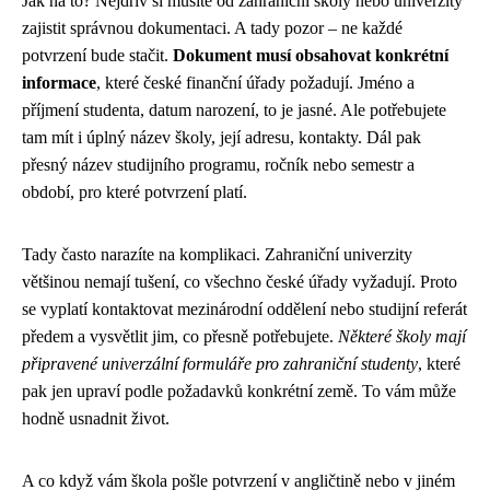
Jak na to? Nejdřív si musíte od zahraniční školy nebo univerzity
zajistit správnou dokumentaci. A tady pozor – ne každé
potvrzení bude stačit.
Dokument musí obsahovat konkrétní
informace
, které české finanční úřady požadují. Jméno a
příjmení studenta, datum narození, to je jasné. Ale potřebujete
tam mít i úplný název školy, její adresu, kontakty. Dál pak
přesný název studijního programu, ročník nebo semestr a
období, pro které potvrzení platí.
Tady často narazíte na komplikaci. Zahraniční univerzity
většinou nemají tušení, co všechno české úřady vyžadují. Proto
se vyplatí kontaktovat mezinárodní oddělení nebo studijní referát
předem a vysvětlit jim, co přesně potřebujete.
Některé školy mají
připravené univerzální formuláře pro zahraniční studenty
, které
pak jen upraví podle požadavků konkrétní země. To vám může
hodně usnadnit život.
A co když vám škola pošle potvrzení v angličtině nebo v jiném