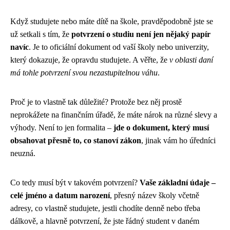
Když studujete nebo máte dítě na škole, pravděpodobně jste se
už setkali s tím, že
potvrzení o studiu není jen nějaký papír
navíc
. Je to oficiální dokument od vaší školy nebo univerzity,
který dokazuje, že opravdu studujete. A věřte, že
v oblasti daní
má tohle potvrzení svou nezastupitelnou váhu
.
Proč je to vlastně tak důležité? Protože bez něj prostě
neprokážete na finančním úřadě, že máte nárok na různé slevy a
výhody. Není to jen formalita –
jde o dokument, který musí
obsahovat přesně to, co stanoví zákon
, jinak vám ho úředníci
neuzná.
Co tedy musí být v takovém potvrzení?
Vaše základní údaje –
celé jméno a datum narození
, přesný název školy včetně
adresy, co vlastně studujete, jestli chodíte denně nebo třeba
dálkově, a hlavně potvrzení, že jste řádný student v daném