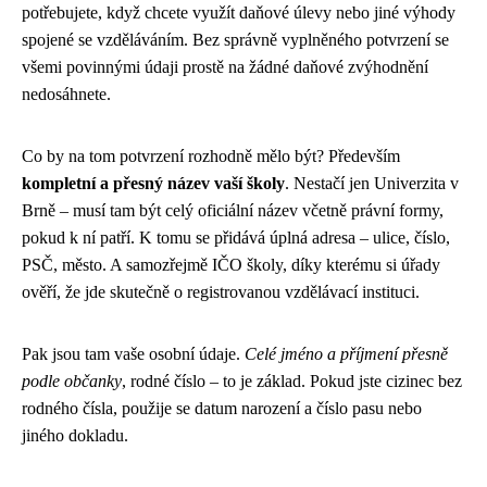
potřebujete, když chcete využít daňové úlevy nebo jiné výhody
spojené se vzděláváním. Bez správně vyplněného potvrzení se
všemi povinnými údaji prostě na žádné daňové zvýhodnění
nedosáhnete.
Co by na tom potvrzení rozhodně mělo být? Především
kompletní a přesný název vaší školy
. Nestačí jen Univerzita v
Brně – musí tam být celý oficiální název včetně právní formy,
pokud k ní patří. K tomu se přidává úplná adresa – ulice, číslo,
PSČ, město. A samozřejmě IČO školy, díky kterému si úřady
ověří, že jde skutečně o registrovanou vzdělávací instituci.
Pak jsou tam vaše osobní údaje.
Celé jméno a příjmení přesně
podle občanky
, rodné číslo – to je základ. Pokud jste cizinec bez
rodného čísla, použije se datum narození a číslo pasu nebo
jiného dokladu.