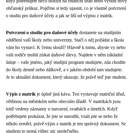
když potřebujete něco doložit na finanční úřad nebo vyřídit nový
občanský průkaz. Pojďme si tedy ujasnit, co je vlastně potvrzení
o studiu pro daňové účely a jak se liší od výpisu z matrik.
Potvrzení o studiu pro daňové účely
dostanete na studijním
oddělení vaší školy nebo univerzity. Stačí o něj požádat a škola
vám ho vystaví. K čemu slouží? Hlavně k tomu, abyste vy nebo
vaši rodiče mohli získat daňové úlevy. Najdete v něm základní
údaje – vaše jméno, jaký studijní program studujete, zda chodíte
do školy denně nebo dálkově, a v jakém období tam studujete.
Je to aktuální dokument, který ukazuje, že právě teď jste student.
Výpis z matrik
je úplně jiná káva. Ten vystavuje matriční úřad,
většinou na městském nebo obecním úřadě. V matrikách jsou
totiž vedeny záznamy o narození, svatbách a úmrtích. Když
potřebujete prokázat, že jste se narodili, vzali jste se nebo že
někdo zemřel, právě výpis z matrik je ten správný dokument. Se
studiem to nemá vůbec nic společného.