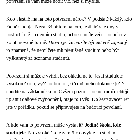
potvrzení se vám může hodit víc, než si myslíte.
Kdo vlastně má na toto potvrzení nárok? V podstatě každý, kdo
řádně studuje. Nezáleží přitom na tom, jestli trávíte dny v
posluchárně na denním studiu, nebo se učíte večer po práci v
kombinované formě.
Hlavní je, že musíte být aktivně zapsaný
–
to znamená, že nemůžete mít přerušené studium nebo být
vyškrtnutý ze seznamu studentů.
Potvrzení si můžete vyřídit bez ohledu na to, jestli studujete
vysokou školu, vyšší odbornou, střední, nebo dokonce ještě
chodíte na základní školu. Ovšem pozor – pokud rodiče chtějí
uplatnit daňové zvýhodnění, hraje roli věk. Do šestadvaceti let
jste v pořádku, pokud se připravujete na budoucí povolání.
A kdo vám to potvrzení může vystavit?
Jedině škola, kde
studujete
. Na vysoké škole zamíříte obvykle na studijní